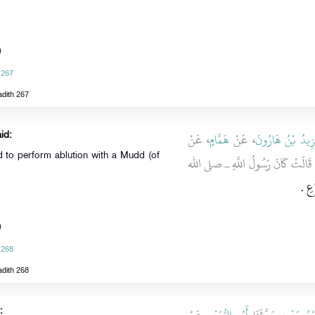
)
 267
adith 267
زِيدُ بْنُ هَارُونَ
، عَنْ
هَمَّامٍ
، عَنْ
id:
 to perform ablution with a Mudd (of
، َالَتْ كَانَ رَسُولُ اللَّهِ ـ صلى الله
ِ ‏.‏
)
 268
adith 268
: