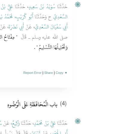
حَدَّثَنَا
سُوَيْدُ بْنُ سَعِيدٍ
، حَدَّثَنَا
عَلِيُّ بْنُ
السَّعْدِيِّ
ح وَحَدَّثَنَا
أَبُو كُرَيْبٍ، مُحَمَّدُ بْن
أَبِي سُفْيَانَ السَّعْدِيِّ
، عَنْ
أَبِي نَضْرَةَ
 عَنْ
صلى الله عليه وسلم ـ قَالَ ‏
‏ مِفْتَاحُ الصّ
وَتَحْلِيلُهَا التَّسْلِيمُ ‏"
‏ ‏.‏
Report Error
|
Share
|
Copy
▼
باب الْمُحَافَظَةِ عَلَى الْوُضُوءِ
(4)
حَدَّثَنَا
عَلِيُّ بْنُ مُحَمَّدٍ
، حَدَّثَنَا
وَكِيعٌ
، عَنْ
سُ
أَبِي الْجَعْدِ
، عَنْ
ثَوْبَانَ
قَالَ قَالَ رَسُولُ ا