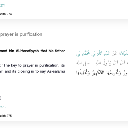
 274
adith 274
rayer is purification
ْيَانَ
، عَنْ
عَبْدِ اللَّهِ بْنِ مُحَمَّدِ بْنِ
ed bin Al-Hanafiyyah that his father
، َالَ قَالَ رَسُولُ اللَّهِ ـ صلى الله
'The key to prayer is purification, its
"ُ وَتَحْرِيمُهَا التَّكْبِيرُ وَتَحْلِيلُهَا
r' and its closing is to say As-salamu
)
 275
adith 275