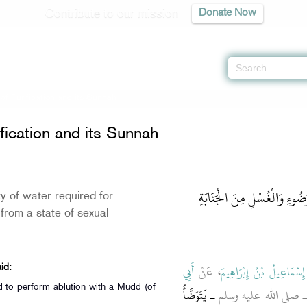
Contribute to our mission
Donate Now
of Purification and its Sunnah
fication and its Sunnah
ضُوءِ وَالْغُسْلِ مِنَ الْجَنَابَةِ
y of water required for
 from a state of sexual
إِسْمَاعِيلُ بْنُ إِبْرَاهِيمَ
، عَنْ
أَبِي
id:
 to perform ablution with a Mudd (of
، هِ ـ صلى الله عليه وسلم
ـ يَتَوَضَّأُ