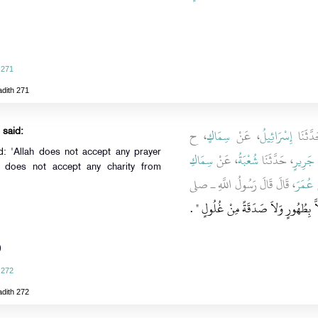
 271
adith 271
، ثَنَا
إِسْرَائِيلُ
، عَنْ
سِمَاكٍ
، ح
 said:
d: 'Allah does not accept any prayer
جَرِيرٍ
، حَدَّثَنَا
شُعْبَةُ
، عَنْ
سِمَاكِ
He does not accept any charity from
 عُمَرَ
، قَالَ قَالَ رَسُولُ اللَّهِ ـ صلى
"لاَّ بِطُهُورٍ وَلاَ صَدَقَةً مِنْ غُلُولٍ ‏
‏ ‏.‏
)
 272
adith 272