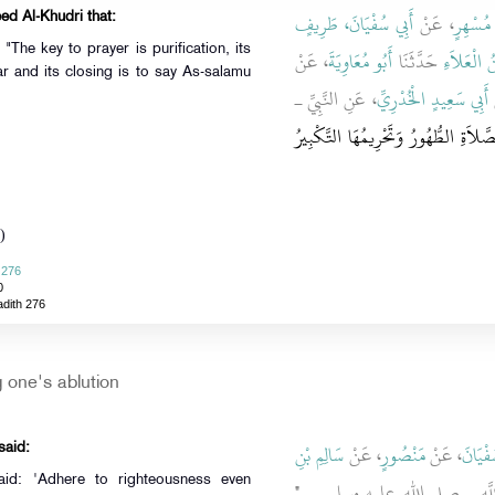
 مُسْهِرٍ
، عَنْ
أَبِي سُفْيَانَ، طَرِيفٍ
ed Al-Khudri that:
The key to prayer is purification, its
ُ الْعَلاَءِ
حَدَّثَنَا
أَبُو مُعَاوِيَةَ
، عَنْ
r and its closing is to say As-salamu
،
أَبِي سَعِيدٍ الْخُدْرِيِّ
، عَنِ النَّبِيِّ ـ
"َلاَةِ الطُّهُورُ وَتَحْرِيمُهَا التَّكْبِيرُ
)
 276
0
adith 276
 one's ablution
فْيَانَ
، عَنْ
مَنْصُورٍ
، عَنْ
سَالِمِ بْنِ
said:
id: 'Adhere to righteousness even
، للَّهِ ـ صلى الله عليه وسلم ـ ‏
"‏