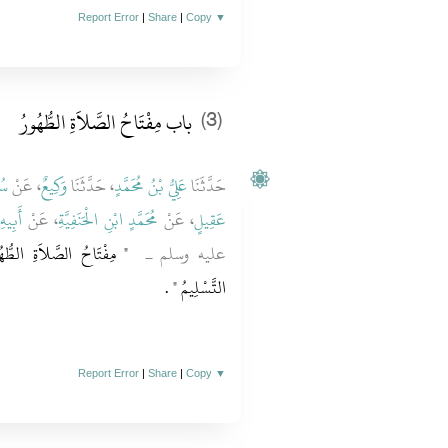
Report Error
|
Share
|
Copy
▼
باب مِفْتَاحُ الصَّلاَةِ الطُّهُورُ
(3)
حَدَّثَنَا
عَلِيُّ بْنُ مُحَمَّدٍ
، حَدَّثَنَا
وَكِيعٌ
، عَنْ
سُف
عَقِيلٍ
، عَنْ
مُحَمَّدٍ ابْنِ الْحَنَفِيَّةِ
، عَنْ
أَبِيهِ
ق
عليه وسلم ـ ‏
‏ مِفْتَاحُ الصَّلاَةِ الطُّهُور
التَّسْلِيمُ ‏"
‏ ‏.‏
Report Error
|
Share
|
Copy
▼