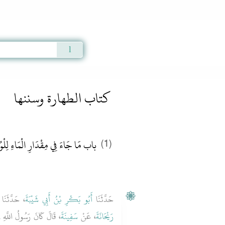
Qur'an
|
Sunnah
|
Prayer Times
|
Audio
كتاب الطهارة وسننها
باب مَا جَاءَ فِي مِقْدَارِ الْمَاءِ لِلْوُ
(1)
حَدَّثَنَا
أَبُو بَكْرِ بْنُ أَبِي شَيْبَةَ
، حَدَّثَنَا
رَيْحَانَةَ
، عَنْ
سَفِينَةَ
قَالَ كَانَ رَسُولُ اللَّ