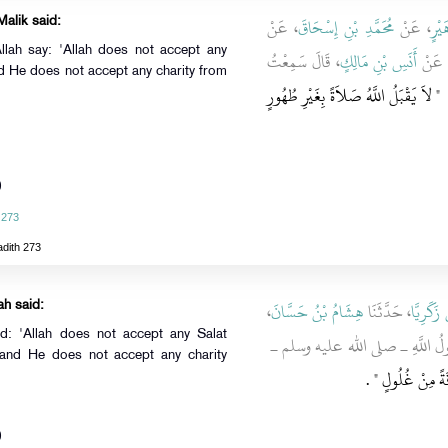
يْرٍ
، عَنْ
مُحَمَّدِ بْنِ إِسْحَاقَ
، عَنْ
Malik said:
llah say: 'Allah does not accept any
، َنْ
أَنَسِ بْنِ مَالِكٍ
، قَالَ سَمِعْتُ
nd He does not accept any charity from
"‏ لاَ يَقْبَلُ اللَّهُ صَلاَةً بِغَيْرِ طُهُورٍ
)
 273
adith 273
،
هِشَامُ بْنُ حَسَّانَ
، حَدَّثَنَا
زَكَرِيَّا
ah said:
d: 'Allah does not accept any Salat
، ولُ اللَّهِ ـ صلى الله عليه وسلم ـ ‏
n, and He does not accept any charity
"َةً مِنْ غُلُولٍ ‏
‏ ‏.‏
)