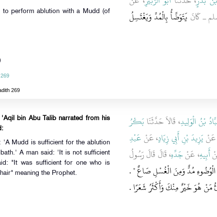
بْنُ بَدْرٍ
، حَدَّثَنَا
أَبُو الزُّبَيْرِ
، عَنْ
 to perform ablution with a Mudd (of
، م ـ كَانَ
يَتَوَضَّأُ بِالْمُدِّ وَيَغْتَسِلُ
)
 269
adith 269
َّادُ بْنُ الْوَلِيدِ
، قَالاَ حَدَّثَنَا
بَكْرُ
Aqil bin Abu Talib narrated from his
d:
، نْ
يَزِيدَ بْنِ أَبِي زِيَادٍ
، عَنْ
عَبْدِ
'A Mudd is sufficient for the ablution
، 
أَبِيهِ
، عَنْ
جَدِّهِ
، قَالَ قَالَ رَسُولُ
 bath.' A man said: 'It is not sufficient
aid: "It was sufficient for one who is
"لْوُضُوءِ مُدٌّ وَمِنَ الْغُسْلِ صَاعٌ ‏"‏ ‏.‏
hair" meaning the Prophet.
ُ مَنْ هُوَ خَيْرٌ مِنْكَ وَأَكْثَرُ شَعَرًا ‏.‏