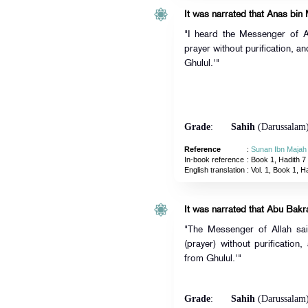
It was narrated that Anas bin 
"I heard the Messenger of A
prayer without purification, a
Ghulul.'"
Grade
:
Sahih
(Darussalam
Reference
:
Sunan Ibn Majah
In-book reference
: Book 1, Hadith 7
English translation
:
Vol. 1, Book 1, H
It was narrated that Abu Bakr
"The Messenger of Allah sai
(prayer) without purificatio
from Ghulul.'"
Grade
:
Sahih
(Darussalam