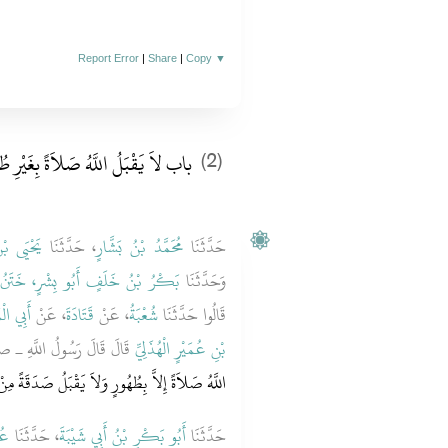
Report Error
|
Share
|
Copy
▼
باب لاَ يَقْبَلُ اللَّهُ صَلاَةً بِغَيْرِ طُ
(2)
حَدَّثَنَا
مُحَمَّدُ بْنُ بَشَّارٍ
، حَدَّثَنَا
يَحْيَى بْ
وَحَدَّثَنَا
بَكْرُ بْنُ خَلَفٍ أَبُو بِشْرٍ، خَتَنُ ا
قَالُوا حَدَّثَنَا
شُعْبَةُ
، عَنْ
قَتَادَةَ
، عَنْ
أَبِي الْ
بْنِ عُمَيْرٍ الْهُذَلِيِّ
قَالَ قَالَ رَسُولُ اللَّهِ 
اللَّهُ صَلاَةً إِلاَّ بِطُهُورٍ وَلاَ يَقْبَلُ صَدَقَةً مِ"
حَدَّثَنَا
أَبُو بَكْرِ بْنُ أَبِي شَيْبَةَ
، حَدَّثَنَا
عُب