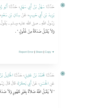
حَدَّثَنَا
سَهْلُ بْنُ أَبِي سَهْلٍ
، حَدَّثَنَا
أَبُو زُهَ
يَزِيدَ بْنِ أَبِي حَبِيبٍ
، عَنْ
سِنَانِ بْنِ سَعْدٍ
ع
رَسُولَ اللَّهِ ـ صلى الله عليه وسلم ـ يَقُولُ ‏
وَلاَ يَقْبَلُ صَدَقَةً مِنْ غُلُولٍ ‏"
‏ ‏.‏
Report Error
|
Share
|
Copy
▼
حَدَّثَنَا
مُحَمَّدُ بْنُ عَقِيلٍ
، حَدَّثَنَا
الْخَلِيلُ بْنُ 
عَنِ
الْحَسَنِ
، عَنْ
أَبِي بَكْرَةَ
قَالَ قَالَ رَسُ
‏ لاَ يَقْبَلُ اللَّهُ صَلاَةً بِغَيْرِ طُهُورٍ وَلاَ صَدَق"