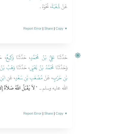
عَنْ
شُعْبَةَ
، نَحْوَهُ ‏.‏
Report Error
|
Share
|
Copy
▼
حَدَّثَنَا
عَلِيُّ بْنُ مُحَمَّدٍ
، حَدَّثَنَا
وَكِيعٌ
حَدَّ
وَحَدَّثَنَا
مُحَمَّدُ بْنُ يَحْيَى
، حَدَّثَنَا
وَهْبُ بْنُ 
بْنِ حَرْبٍ
، عَنْ
مُصْعَبِ بْنِ سَعْدٍ
، عَنِ
ابْنِ
الله عليه وسلم ـ ‏
‏ لاَ يَقْبَلُ اللَّهُ صَلاَةً إِ"
Report Error
|
Share
|
Copy
▼