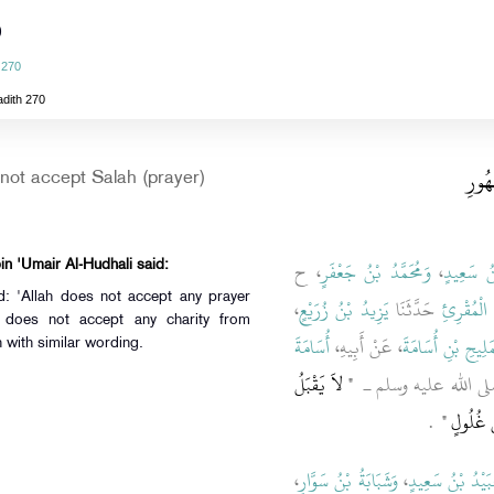
)
 270
adith 270
هُورِ
not accept Salah (prayer)
، ح
وَمُحَمَّدُ بْنُ جَعْفَرٍ
،
نُ سَعِيدٍ
in 'Umair Al-Hudhali said:
d: 'Allah does not accept any prayer
،
يَزِيدُ بْنُ زُرَيْعٍ
حَدَّثَنَا
لْمُقْرِئِ
e does not accept any charity from
مَلِيحِ بْنِ أُسَامَةَ
، عَنْ أَبِيهِ،
أُسَامَةَ
n with similar wording.
ـ صلى الله عليه وسلم ـ ‏
"‏ لاَ يَقْبَلُ
نْ غُلُولٍ ‏
‏ ‏.‏
،
وَشَبَابَةُ بْنُ سَوَّارٍ
،
َيْدُ بْنُ سَعِيدٍ