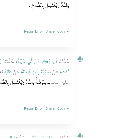
بِالْمُدِّ وَيَغْتَسِلُ بِالصَّاعِ ‏.‏
Report Error
|
Share
|
Copy
▼
حَدَّثَنَا
أَبُو بَكْرِ بْنُ أَبِي شَيْبَةَ
، حَدَّثَنَا
يَ
قَتَادَةَ
، عَنْ
صَفِيَّةَ بِنْتِ شَيْبَةَ
، عَنْ
عَائِشَةَ
ق
عليه وسلم
ـ يَتَوَضَّأُ بِالْمُدِّ وَيَغْتَسِلُ بِالصَّاع
Report Error
|
Share
|
Copy
▼