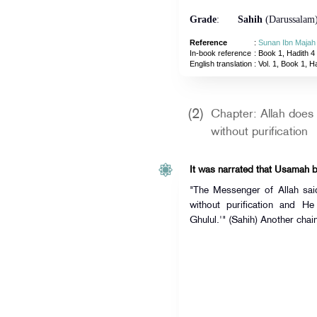
Grade
:
Sahih
(Darussalam
Reference
:
Sunan Ibn Majah
In-book reference
: Book 1, Hadith 4
English translation
:
Vol. 1, Book 1, H
(2)
Chapter: Allah does 
without purification
It was narrated that Usamah b
"The Messenger of Allah sai
without purification and H
Ghulul.'" (Sahih) Another chai