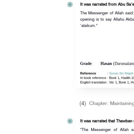
It was narrated from Abu Sa'e
The Messenger of Allah said: "
opening is to say Allahu Akba
'alaikum."
Grade
:
Hasan
(Darussalam
Reference
:
Sunan Ibn Majah
In-book reference
: Book 1, Hadith 1
English translation
:
Vol. 1, Book 1, H
(4)
Chapter: Maintaining
It was narrated that Thawban 
"The Messenger of Allah sa