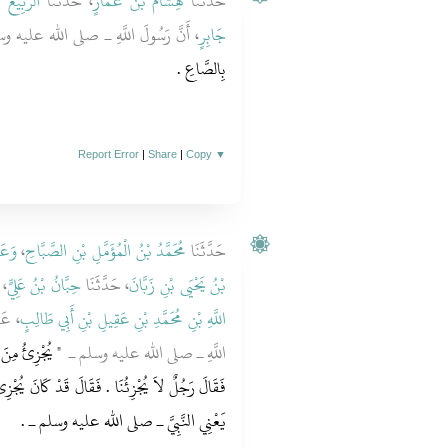
حَدَّثَنَا
هِشَامُ بْنُ عَمَّارٍ
، حَدَّثَنَا
الرَّبِيعُ 
جَابِرٍ
أَنَّ رَسُولَ اللَّهِ ـ صلى الله عليه وسل
بِالصَّاعِ ‏.‏
Report Error
|
Share
|
Copy
▼
وَعَب
،
مُحَمَّدُ بْنُ الْمُؤَمَّلِ بْنِ الصَّبَّاحِ
حَدَّثَنَا
بْنُ يَحْيَى بْنِ زَبَّانَ
، حَدَّثَنَا
حِبَّانُ بْنُ عَلِيٍّ
عَ
اللَّهِ بْنِ مُحَمَّدِ بْنِ عَقِيلِ بْنِ أَبِي طَالِبٍ
عَنْ
اللَّهِ ـ صلى الله عليه وسلم ـ ‏
‏ يُجْزِئُ مِنَ ا
فَقَالَ رَجُلٌ لاَ يُجْزِئُنَا ‏.‏ فَقَالَ قَدْ كَانَ يُجْزِئ
يَعْنِي
النَّبِيَّ ـ صلى الله عليه وسلم ـ ‏.‏