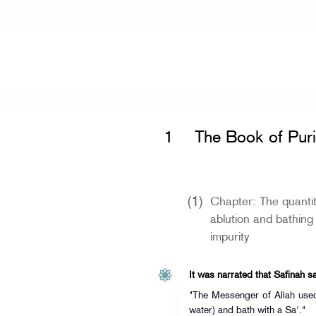
Home
»
Sunan Ibn Majah
» The Book 
1
The Book of Puri
(1)
Chapter: The quantit
ablution and bathing
impurity
It was narrated that Safinah sa
"The Messenger of Allah used
water) and bath with a Sa'."