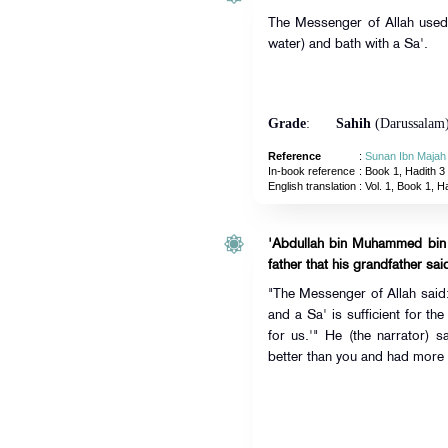
The Messenger of Allah used
water) and bath with a Sa'.
Grade
:
Sahih
(Darussalam
Reference
:
Sunan Ibn Majah
In-book reference
: Book 1, Hadith 3
English translation
:
Vol. 1, Book 1, H
'Abdullah bin Muhammed bin '
father that his grandfather sai
"The Messenger of Allah said: 
and a Sa' is sufficient for the
for us.'" He (the narrator) s
better than you and had more 