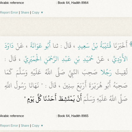
Arabic reference
: Book 64, Hadith 8964
Report Error
|
Share
|
Copy
▼
أَخْبَرَنَا
قُتَيْبَةُ بْنُ سَعِيدٍ
، قَالَ : ثنا
أَبُو عَوَانَةَ
، عَنْ
دَاوُدَ
الأَوْدِيِّ
، عَنْ
حُمَيْدِ بْنِ عَبْدِ الرَّحْمَنِ الْحِمْيَرِيِّ
، قَالَ :
لَقِيتُ
رَجُلا
صَحِبَ النَّبِيَّ صَلَّى اللَّهُ عَلَيْهِ وَسَلَّمَ كَمَا
صَحِبَهُ أَبُو هُرَيْرَةَ أَرْبَعَ سِنِينَ ، قَالَ : " نَهَانَا رَسُولُ اللَّهِ
صَلَّى اللَّهُ عَلَيْهِ وَسَلَّمَ
أَنْ يَمْتَشِطَ أَحَدُنَا كُلَّ يَوْمٍ "
Arabic reference
: Book 64, Hadith 8965
Report Error
|
Share
|
Copy
▼