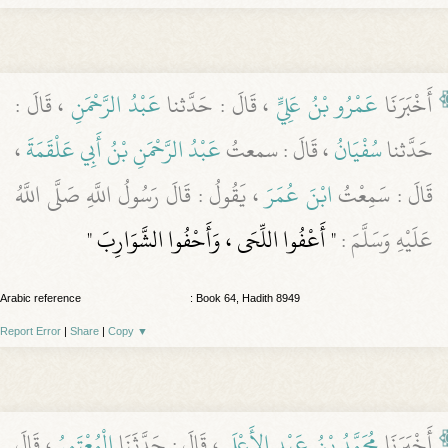
أَخْبَرَنَا
عَمْرُو بْنُ عَلِيٍّ
، قَالَ : حَدَّثنا
عَبْدُ الرَّحْمَنِ
، قَالَ :
حَدَّثنا
سُفْيَانُ
، قَالَ : سمعتُ
عَبْدُ الرَّحْمَنِ بْنُ أَبِي عَلْقَمَةَ
،
قَالَ : سَمِعْتُ
ابْنَ عُمَرَ
، يَقُولُ : قَالَ رَسُولُ اللَّهِ صَلَّى اللَّهُ
عَلَيْهِ وَسَلَّمَ :
" أَعْفُوا اللِّحَى ، وَأَحْفُوا الشَّوَارِبَ "
Arabic reference
: Book 64, Hadith 8949
Report Error
|
Share
|
Copy
▼
أَخْبَرَنَا
مُحَمَّدُ بْنُ عَبْدِ الأَعْلَى
، قَالَ : حَدَّثَنَا
الْمُعْتَمِرُ
، قَالَ