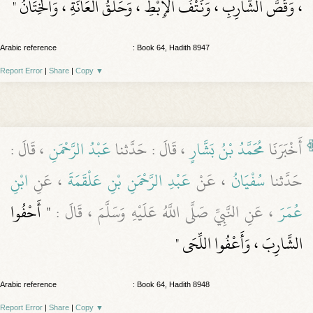
، وَقَصُّ الشَّارِبِ ، وَنَتْفُ الإِبْطِ ، وَحَلْقُ الْعَانَةِ ، وَالْخِتَانُ "
Arabic reference
: Book 64, Hadith 8947
Report Error
|
Share
|
Copy
▼
أَخْبَرَنَا
مُحَمَّدُ بْنُ بَشَّارٍ
، قَالَ : حَدَّثنا
عَبْدُ الرَّحْمَنِ
، قَالَ :
حَدَّثنا
سُفْيَانُ
، عَنْ
عَبْدِ الرَّحْمَنِ بْنِ عَلْقَمَةَ
، عَنِ
ابْنِ
عُمَرَ
، عَنِ النَّبِيِّ صَلَّى اللَّهُ عَلَيْهِ وَسَلَّمَ ، قَالَ :
" أَحْفُوا
الشَّارِبَ ، وَأَعْفُوا اللِّحَى "
Arabic reference
: Book 64, Hadith 8948
Report Error
|
Share
|
Copy
▼