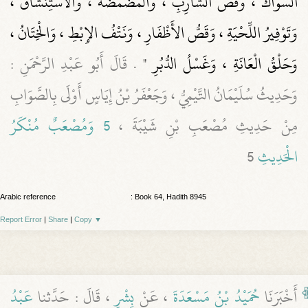
السِّوَاكُ ، وَقَصُّ الشَّارِبِ ، وَالْمَضْمَضَةُ ، وَالاسْتِنْشَاقُ ،
وَتَوْفِيرُ اللِّحْيَةِ ، وَقَصُّ الأَظْفَارِ ، وَنَتْفُ الإِبْطِ ، وَالْخِتَانُ ،
وَحَلْقُ الْعَانَةِ ، وَغَسْلُ الدُّبُرِ "
. قَالَ أَبُو عَبْدِ الرَّحْمَنِ :
وَحَدِيثُ سُلَيْمَانُ التَّيْمِيُّ ، وَجَعْفَرُ بْنُ إِيَاسٍ أَوْلَى بِالصَّوَابِ
مِنْ حَدِيثِ مُصْعَبِ بْنِ شَيْبَةَ ، ‏
5 وَمُصْعَبٌ مُنْكَرُ
الْحَدِيثِ
5
Arabic reference
: Book 64, Hadith 8945
Report Error
|
Share
|
Copy
▼
أَخْبَرَنَا
حُمَيْدُ بْنُ مَسْعَدَةَ
، عَنْ
بِشْرٍ
، قَالَ : حَدَّثنا
عَبْدُ