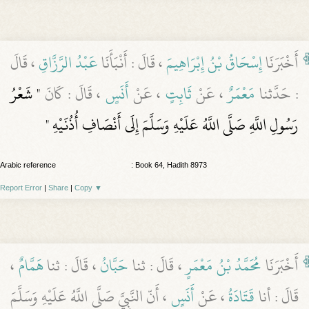
أَخْبَرَنَا
إِسْحَاقُ بْنُ إِبْرَاهِيمَ
، قَالَ : أَنْبَأَنَا
عَبْدُ الرَّزَّاقِ
، قَالَ
: حَدَّثنا
مَعْمَرٌ
، عَنْ
ثَابِتٍ
، عَنْ
أَنَسٍ
، قَالَ : كَانَ
" شَعْرُ
رَسُولِ اللَّهِ صَلَّى اللَّهُ عَلَيْهِ وَسَلَّمَ إِلَى أَنْصَافِ أُذُنَيْهِ "
Arabic reference
: Book 64, Hadith 8973
Report Error
|
Share
|
Copy
▼
أَخْبَرَنَا
مُحَمَّدُ بْنُ مَعْمَرٍ
، قَالَ : ثنا
حَبَّانُ
، قَالَ : ثنا
هَمَّامٌ
،
قَالَ : أنا
قَتَادَةُ
، عَنْ
أَنَسٍ
، أَنّ النَّبِيَّ صَلَّى اللَّهُ عَلَيْهِ وَسَلَّمَ