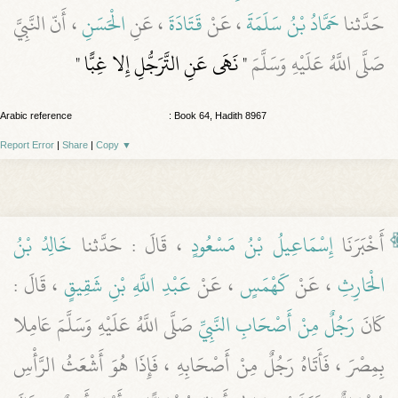
حَدَّثنا
حَمَّادُ بْنُ سَلَمَةَ
، عَنْ
قَتَادَةَ
، عَنِ
الْحَسَنِ
، أَنّ النَّبِيَّ
صَلَّى اللَّهُ عَلَيْهِ وَسَلَّمَ
" نَهَى عَنِ التَّرَجُّلِ إِلا غِبًّا "
Arabic reference
: Book 64, Hadith 8967
Report Error
|
Share
|
Copy
▼
أَخْبَرَنَا
إِسْمَاعِيلُ بْنُ مَسْعُودٍ
، قَالَ : حَدَّثنا
خَالِدُ بْنُ
الْحَارِثِ
، عَنْ
كَهْمَسٍ
، عَنْ
عَبْدِ اللَّهِ بْنِ شَقِيقٍ
، قَالَ :
كَانَ
رَجُلٌ مِنْ أَصْحَابِ النَّبِيِّ
صَلَّى اللَّهُ عَلَيْهِ وَسَلَّمَ عَامِلا
بِمِصْرَ ، فَأَتَاهُ رَجُلٌ مِنْ أَصْحَابِهِ ، فَإِذَا هُوَ أَشْعَثُ الرَّأْسِ