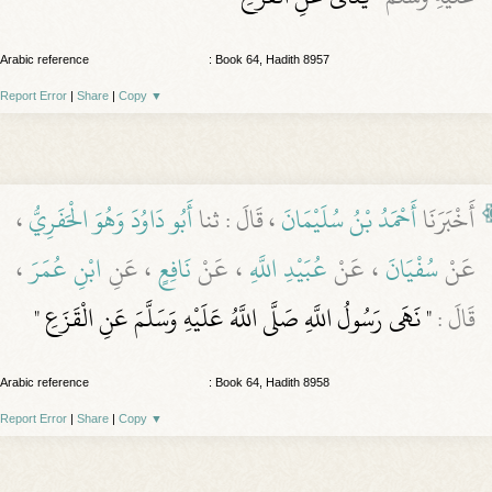
Arabic reference
: Book 64, Hadith 8957
Report Error
|
Share
|
Copy
▼
أَخْبَرَنَا
أَحْمَدُ بْنُ سُلَيْمَانَ
، قَالَ : ثنا
أَبُو دَاوُدَ وَهُوَ الْحَفَرِيُّ
،
عَنْ
سُفْيَانَ
، عَنْ
عُبَيْدِ اللَّهِ
، عَنْ
نَافِعٍ
، عَنِ
ابْنِ عُمَرَ
،
قَالَ :
" نَهَى رَسُولُ اللَّهِ صَلَّى اللَّهُ عَلَيْهِ وَسَلَّمَ عَنِ الْقَزَعِ "
Arabic reference
: Book 64, Hadith 8958
Report Error
|
Share
|
Copy
▼