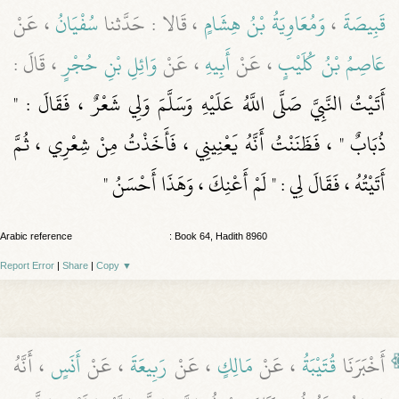
قَبِيصَةَ
،
وَمُعَاوِيَةُ بْنُ هِشَامٍ
، قَالا : حَدَّثنا
سُفْيَانُ
، عَنْ
عَاصِمُ بْنُ كُلَيْبٍ
، عَنْ
أَبِيهِ
، عَنْ
وَائِلِ بْنِ حُجْرٍ
، قَالَ :
أَتَيْتُ النَّبِيَّ صَلَّى اللَّهُ عَلَيْهِ وَسَلَّمَ وَلِي شَعْرٌ ، فَقَالَ : "
ذُبَابٌ " ، فَظَنَنْتُ أَنَّهُ يَعْنِينِي ، فَأَخَذْتُ مِنْ شِعْرِي ، ثُمَّ
أَتَيْتُهُ ، فَقَالَ لِي : " لَمْ أَعْنِكَ ، وَهَذَا أَحْسَنُ "
Arabic reference
: Book 64, Hadith 8960
Report Error
|
Share
|
Copy
▼
أَخْبَرَنَا
قُتَيْبَةُ
، عَنْ
مَالِكٍ
، عَنْ
رَبِيعَةَ
، عَنْ
أَنَسٍ
، أَنَّهُ