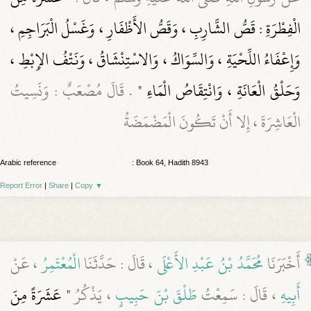
الْفِطْرَةِ : قَصُّ الشَّارِبِ ، وَقَصُّ الأَظْفَارِ ، وَغَسْلُ الْبَرَاجِمِ ،
وَإِعْفَاءُ اللِّحْيَةِ ، وَالسِّوَاكُ ، وَالاسْتِنْشَاقُ ، وَنَتْفُ الإِبْطِ ،
وَحَلْقُ الْعَانَةِ ، وَانْتِقَاصُ الْمَاءِ "
. قَالَ مُصْعَبٌ : وَنَسِيتُ
الْعَاشِرَةَ ، إِلا أَنْ تَكُونَ الْمَضْمَضَةُ
Arabic reference
: Book 64, Hadith 8943
Report Error
|
Share
|
Copy
▼
أَخْبَرَنَا
مُحَمَّدُ بْنُ عَبْدِ الأَعْلَى
، قَالَ : حَدَّثَنَا
الْمُعْتَمِرُ
، عَنْ
أَبِيهِ
، قَالَ : سَمِعْتُ
طَلْقَ بْنَ حَبِيبٍ
، يَذْكُرُ
" عَشَرَةً مِنَ