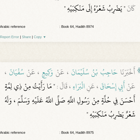
كَانَ
" يَضْرِبُ شَعْرُهُ إِلَى مَنْكِبَيْهِ "
Arabic reference
: Book 64, Hadith 8974
Report Error
|
Share
|
Copy
▼
أَخْبَرَنَا
حَاجِبُ بْنُ سُلَيْمَانَ
، عَنْ
وَكِيعٍ
، عَنْ
سُفْيَانَ
،
عَنْ
أَبِي إِسْحَاقَ
، عَنِ
الْبَرَاءِ
، قَالَ :
" مَا رَأَيْتُ مِنْ ذِي لِمَّةٍ
أَحْسَنَ فِي حُلَّةٍ مِنْ رَسُولِ اللَّهِ صَلَّى اللَّهُ عَلَيْهِ وَسَلَّمَ ، وَلَهُ
شَعْرٌ يَضْرِبُ مَنْكِبَيْهِ "
Arabic reference
: Book 64, Hadith 8975