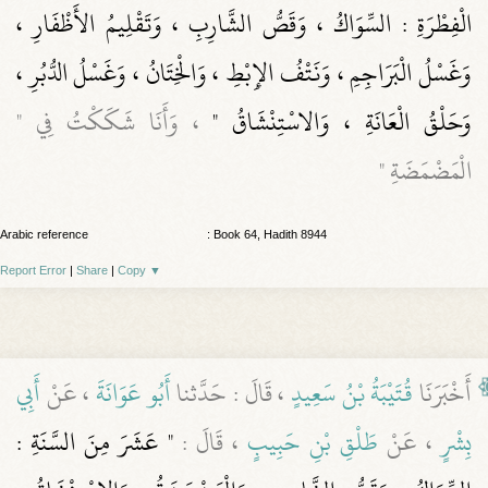
الْفِطْرَةِ : السِّوَاكُ ، وَقَصُّ الشَّارِبِ ، وَتَقْلِيمُ الأَظْفَارِ ،
وَغَسْلُ الْبَرَاجِمِ ، وَنَتْفُ الإِبْطِ ، وَالْخِتَانُ ، وَغَسْلُ الدُّبُرِ ،
وَحَلْقُ الْعَانَةِ ، وَالاسْتِنْشَاقُ "
، وَأَنَا شَكَكْتُ فِي "
الْمَضْمَضَةِ "
Arabic reference
: Book 64, Hadith 8944
Report Error
|
Share
|
Copy
▼
أَخْبَرَنَا
قُتَيْبَةُ بْنُ سَعِيدٍ
، قَالَ : حَدَّثنا
أَبُو عَوَانَةَ
، عَنْ
أَبِي
بِشْرٍ
، عَنْ
طَلْقِ بْنِ حَبِيبٍ
، قَالَ :
" عَشَرَ مِنَ السَّنَةِ :