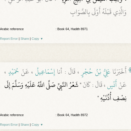
وَالَّذِي قَبْلَهُ أَوْلَى بِالصَّوَابِ
Arabic reference
: Book 64, Hadith 8971
Report Error
|
Share
|
Copy
▼
أَخْبَرَنَا
عَلِيُّ بْنُ حُجْرٍ
، قَالَ : أنا
إِسْمَاعِيلُ
، عَنْ
حُمَيْدٍ
،
عَنْ
أَنَسٍ
، قَالَ : كَانَ
" شَعْرُ النَّبِيِّ صَلَّى اللَّهُ عَلَيْهِ وَسَلَّمَ إِلَى
نِصْفِ أُذُنَيْهِ "
Arabic reference
: Book 64, Hadith 8972
Report Error
|
Share
|
Copy
▼