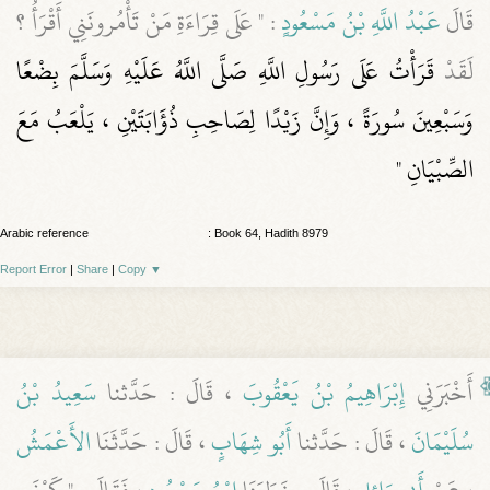
قَالَ
عَبْدُ اللَّهِ بْنُ مَسْعُودٍ
: " عَلَى قِرَاءَةِ مَنْ تَأْمُرونَنِي أَقْرَأُ ؟
لَقَدْ
قَرَأْتُ عَلَى رَسُولِ اللَّهِ صَلَّى اللَّهُ عَلَيْهِ وَسَلَّمَ بِضْعًا
وَسَبْعِينَ سُورَةً ، وَإِنَّ زَيْدًا لِصَاحِبِ ذُؤَابَتَيْنِ ، يَلْعَبُ مَعَ
الصِّبْيَانِ "
Arabic reference
: Book 64, Hadith 8979
Report Error
|
Share
|
Copy
▼
أَخْبَرَنِي
إِبْرَاهِيمُ بْنُ يَعْقُوبَ
، قَالَ : حَدَّثنا
سَعِيدُ بْنُ
سُلَيْمَانَ
، قَالَ : حَدَّثنا
أَبُو شِهَابٍ
، قَالَ : حَدَّثَنَا
الأَعْمَشُ