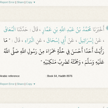
Report Error
|
Share
|
Copy
▼
أَخْبَرَنَا
مُحَمَّدُ بْنُ عَبْدِ اللَّهِ بْنِ عَمَّارٍ
، قَالَ : حَدَّثَنَا
الْمُعَافَى
، عَنْ
إِسْرَائِيلَ
، عَنْ
أَبِي إِسْحَاقَ
، عَنِ
الْبَرَاءِ
، قَالَ :
" مَا
رَأَيْتُ أَحَدًا أَحْسَنَ فِي حُلَّةٍ حَمْرَاءَ مِنْ رَسُولِ اللَّهِ صَلَّى اللَّهُ
عَلَيْهِ وَسَلَّمَ ، وَجُمَّتُهُ تَضْرِبُ مَنْكِبَيْهِ "
Arabic reference
: Book 64, Hadith 8976
Report Error
|
Share
|
Copy
▼