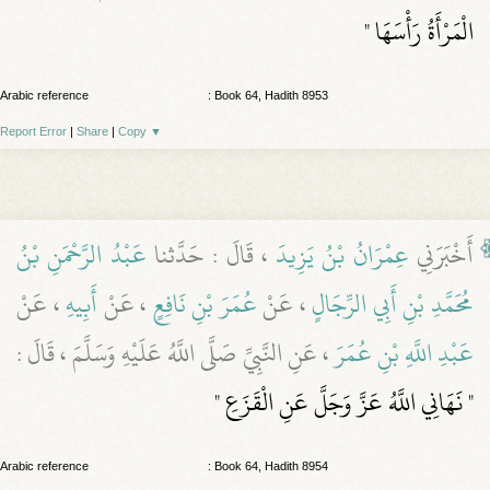
الْمَرْأَةُ رَأْسَهَا "
Arabic reference
: Book 64, Hadith 8953
Report Error
|
Share
|
Copy
▼
أَخْبَرَنِي
عِمْرَانُ بْنُ يَزِيدَ
، قَالَ : حَدَّثنا
عَبْدُ الرَّحْمَنِ بْنُ
مُحَمَّدِ بْنِ أَبِي الرِّجَالٍ
، عَنْ
عُمَرَ بْنِ نَافِعٍ
، عَنْ
أَبِيهِ
، عَنْ
عَبْدِ اللَّهِ بْنِ عُمَرَ
، عَنِ النَّبِيِّ صَلَّى اللَّهُ عَلَيْهِ وَسَلَّمَ ، قَالَ :
" نَهَانِي اللَّهُ عَزَّ وَجَلَّ عَنِ الْقَزَعِ "
Arabic reference
: Book 64, Hadith 8954