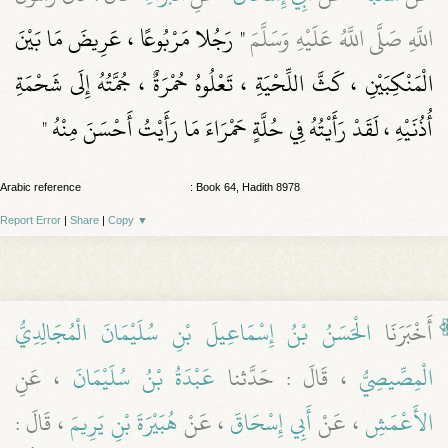
اللَّهِ صَلَّى اللَّهُ عَلَيْهِ وَسَلَّمَ
" رَجُلا مَرْبُوعًا ، عَرِيضَ مَا بَيْنَ
الْمَنْكِبَيْنِ ، كَثَّ اللِّحْيَةِ ، تَعْلُوهُ حُمْرَةٌ ، جُمَّتُهُ إِلَى شَحْمَةِ
أُذُنَيْهِ ، لَقَدْ رَأَيْتُهُ فِي حُلَّةٍ حَمْرَاءَ مَا رَأَيْتُ أَحْسَنَ مِنْهُ "
Arabic reference
: Book 64, Hadith 8978
Report Error
|
Share
|
Copy
▼
أَخْبَرَنَا
الْحَسَنُ بْنُ إِسْمَاعِيلَ بْنِ سُلَيْمَانَ الْمُجَالِدِيُّ
الْمِصِّيصِيُّ
، قَالَ : حَدَّثنا
عَبْدَةُ بْنُ سُلَيْمَانَ
، عَنِ
الأَعْمَشِ
، عَنْ
أَبِي إِسْحَاقَ
، عَنْ
هُبَيْرَةَ بْنِ يَرِيمَ
، قَالَ :