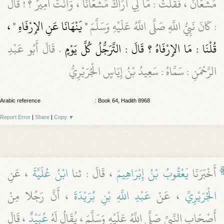
مُشْعَانٌّ ، فَقَلَتُ : مَا لِي أَرَاكَ مُشْعَانًّا ، وَأَنْتَ أَمِيرٌ ؟ ! قَالَ
: كَانَ نَبِيُّ اللَّهِ صَلَّى اللَّهُ عَلَيْهِ وَسَلَّمَ
" يَنْهَانَا عَنِ الإِرْفَاهِ " ،
قُلْنَا : مَا الإِرْفَاهُ ؟ قَالَ : التَّرَجُّلُ كُلَّ يَوْمٍ
. قَالَ أَبُو عَبْدِ
الرَّحْمَنِ : سَمَّاهُ : سَعِيدُ بْنُ إِيَاسٍ الْجُرَيْرِيُّ
Arabic reference
: Book 64, Hadith 8968
Report Error
|
Share
|
Copy
▼
أَخْبَرَنَا
يَعْقُوبُ بْنُ إِبْرَاهِيمَ
، قَالَ : ثنا
ابْنُ عُلَيَّةَ
، عَنِ
الْجُرَيْرِيِّ
، عَنْ
عَبْدِ اللَّهِ بْنِ بُرَيْدَةَ
، أَنَّ رَجُلا مِنْ
أَصْحَابِ النَّبِيِّ صَلَّى اللَّهُ عَلَيْهِ وَسَلَّمَ ، يُقَالُ لَهُ
عُبَيْدٌ
، قَالَ