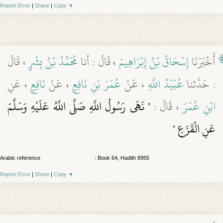
Report Error
|
Share
|
Copy
▼
أَخْبَرَنَا
إِسْحَاقُ بْنُ إِبْرَاهِيمَ
، قَالَ : أنا
مُحَمَّدُ بْنُ بِشْرٍ
، قَالَ
: حَدَّثنا
عُبَيْدُ اللَّهِ
، عَنْ
عُمَرَ بْنِ نَافِعٍ
، عَنْ
نَافِعٍ
، عَنِ
ابْنِ عُمَرَ
، قَالَ :
" نَهَى رَسُولُ اللَّهِ صَلَّى اللَّهُ عَلَيْهِ وَسَلَّمَ
عَنِ الْقَزَعِ "
Arabic reference
: Book 64, Hadith 8955
Report Error
|
Share
|
Copy
▼