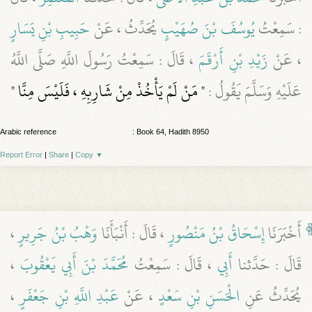
: سَمِعْتُ
يُوسُفَ بْنَ صُهَيْبٍ
يُحَدِّثُ ، عَنْ
حَبِيبِ بْنِ يَسَارٍ
، عَنْ
زَيْدِ بْنِ أَرْقَمَ
، قَالَ : سَمِعْتُ رَسُولَ اللَّهِ صَلَّى اللَّهُ
عَلَيْهِ وَسَلَّمَ يَقُولُ :
" مَنْ لَمْ يَأْخُذْ مِنْ شَارِبِهِ ، فَلَيْسَ مِنَّا "
Arabic reference
: Book 64, Hadith 8950
Report Error
|
Share
|
Copy
▼
أَخْبَرَنَا
إِسْحَاقُ بْنُ مَنْصُورٍ
، قَالَ : أَنْبَأَنَا
وَهْبُ بْنُ جَرِيرٍ
،
قَالَ : حَدَّثنا
أَبِي
، قَالَ : سَمِعْتُ
مُحَمَّدَ بْنَ أَبِي يَعْقُوبَ
،
يُحَدِّثُ عَنِ
الْحَسَنِ بْنِ سَعْدٍ
، عَنْ
عَبْدِ اللَّهِ بْنِ جَعْفَرٍ
،