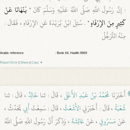
: إِنَّ رَسُولَ اللَّهِ صَلَّى اللَّهُ عَلَيْهِ وَسَلَّمَ كَانَ
" يَنْهَانَا عَنْ
كَثِيرٍ مِنَ الإِرْفَاهٍ "
. سُئِلَ ابْنُ بُرَيْدَةَ عَنِ الإِرْفَاهِ ، فَقَالَ :
مِنْهُ التَّرَجُّلُ
Arabic reference
: Book 64, Hadith 8969
Report Error
|
Share
|
Copy
▼
أَخْبَرَنَا
مُحَمَّدُ بْنُ عَبْدِ الأَعْلَى
، قَالَ : ثنا
خَالِدٌ
، قَالَ : ثنا
شُعْبَةُ
، قَالَ : أَخْبَرَنِي
الأَشْعَثُ
، قَالَ : سَمِعْتُ
أَبِي
يُحَدِّثُ ،
عَنْ
مَسْرُوقٍ
، عَنْ
عَائِشَةَ
، وَذَكَرَ أَنَّ رَسُولَ اللَّهِ صَلَّى اللَّهُ