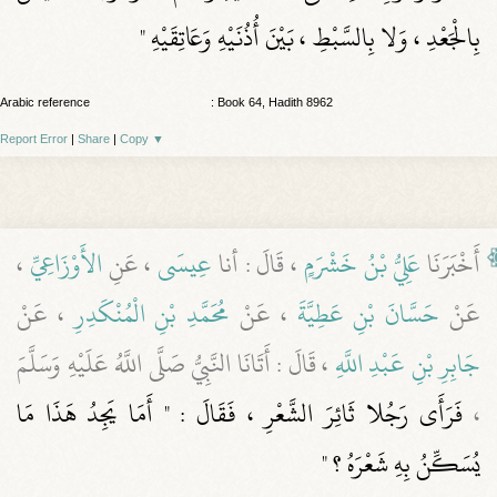
بِالْجَعْدِ ، وَلا بِالسَّبْطِ ، بَيْنَ أُذُنَيْهِ وَعَاتِقَيْهِ "
Arabic reference
: Book 64, Hadith 8962
Report Error
|
Share
|
Copy
▼
أَخْبَرَنَا
عَلِيُّ بْنُ خَشْرَمٍ
، قَالَ : أنا
عِيسَى
، عَنِ
الأَوْزَاعِيِّ
،
عَنْ
حَسَّانَ بْنِ عَطِيَّةَ
، عَنْ
مُحَمَّدِ بْنِ الْمُنْكَدِرِ
، عَنْ
جَابِرِ بْنِ عَبْدِ اللَّهِ
، قَالَ : أَتَانَا النَّبِيُّ صَلَّى اللَّهُ عَلَيْهِ وَسَلَّمَ
،
فَرَأَى رَجُلا ثَائِرَ الشَّعْرِ ، فَقَالَ : " أَمَا يَجِدُ هَذَا مَا
يُسَكِّنُ بِهِ شَعْرَهُ ؟ "