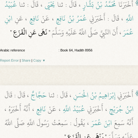
أَخْبَرَنَا
مُحَمَّدُ بْنُ بَشَّارٍ
، قَالَ : ثنا
يَحْيَى
، قَالَ : ثنا
عُبَيْدُ
اللَّهِ
، قَالَ : أَخْبَرَنِي
عُمَرُ بْنُ نَافِعٍ
، عَنْ
نَافِعٍ
، عَنِ
ابْنِ
عُمَرَ
، أَنّ النَّبِيَّ صَلَّى اللَّهُ عَلَيْهِ وَسَلَّمَ
" نَهَى عَنِ الْقَزَعِ "
Arabic reference
: Book 64, Hadith 8956
Report Error
|
Share
|
Copy
▼
أَخْبَرَنِي
إِبْرَاهِيمُ بْنُ الْحَسَنِ
، قَالَ : ثنا
حَجَّاجٌ
، قَالَ : قَالَ
ابْنُ جُرَيْجٍ
، أَخْبَرَنِي
عُبَيْدُ اللَّهِ
، عَنْ
نَافِعٍ
، أَنَّهُ أَخْبَرَهُ ،
أَنَّهُ سَمِعَ
ابْنَ عُمَرَ
، يَقُولُ : سَمِعْتُ رَسُولَ اللَّهِ صَلَّى اللَّهُ
عَلَيْهِ وَسَلَّمَ
" يَنْهَى عَنِ الْقَزَعِ "