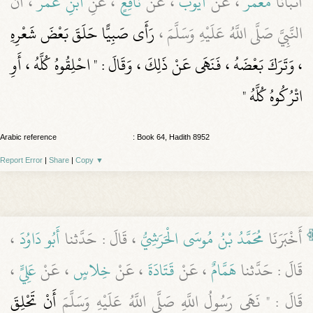
أَنْبَأَنَا
مَعْمَرٌ
، عَنْ
أَيُّوبَ
، عَنْ
نَافِعٍ
، عَنِ
ابْنِ عُمَرَ
، أَنّ
النَّبِيَّ صَلَّى اللَّهُ عَلَيْهِ وَسَلَّمَ ،
رَأَى صَبِيًّا حَلَقَ بَعْضَ شَعْرِهِ
، وَتَرَكَ بَعْضَهُ ، فَنَهَى عَنْ ذَلِكَ ، وَقَالَ : " احْلِقُوهُ كُلَّهُ ، أَوِ
اتْرُكُوهُ كُلَّهُ "
Arabic reference
: Book 64, Hadith 8952
Report Error
|
Share
|
Copy
▼
أَخْبَرَنَا
مُحَمَّدُ بْنُ مُوسَى الْحَرَشِيُّ
، قَالَ : حَدَّثنا
أَبُو دَاوُدَ
،
قَالَ : حَدَّثنا
هَمَّامٌ
، عَنْ
قَتَادَةَ
، عَنْ
خِلاسٍ
، عَنْ
عَلِيٍّ
،
قَالَ : " نَهَى رَسُولُ اللَّهِ صَلَّى اللَّهُ عَلَيْهِ وَسَلَّمَ
أَنْ تَحْلِقَ