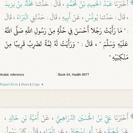
أَخْبَرَنَا
عَبْدُ الْحَمِيدِ بْنُ مُحَمَّدٍ
، قَالَ : حَدَّثنا
مَخْلَدٌ بنُ يزيدَ
، قَالَ : حَدَّثنا
يُونُسُ
، عَنْ
أَبِيهِ
، قَالَ : حَدَّثَنِي
الْبَرَاءُ
، قَالَ
:
" مَا رَأَيْتُ رَجُلا أَحْسَنَ فِي حُلَّةٍ مِنْ رَسُولِ اللَّهِ صَلَّى اللَّهُ
عَلَيْهِ وَسَلَّمَ " ، قَالَ : " وَرَأَيْتُ لَهُ لِمَّةً تَضْرِبُ قَرِيبًا مِنْ
مَنْكِبَيْهِ "
Arabic reference
: Book 64, Hadith 8977
Report Error
|
Share
|
Copy
▼
أَخْبَرَنَا
عَلِيُّ بْنُ الْحُسَيْنِ الدَّرَاهِمِيُّ
، عَنْ
أُمَيَّةَ بْنِ خَالِدٍ
،
عَنْ
شُعْبَةَ
، عَنْ
أَبِي إِسْحَاقَ
، عَنِ
الْبَرَاءِ
، قَالَ : كَانَ رَسُولُ