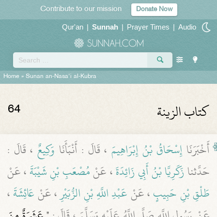
Contribute to our mission
Donate Now
Qur'an
|
Sunnah
|
Prayer Times
|
Audio
Home
» Sunan an-Nasa'i al-Kubra
كتاب الزينة
64
أَخْبَرَنَا
إِسْحَاقُ بْنُ إِبْرَاهِيمَ
، قَالَ : أَنْبَأَنَا
وَكِيعٌ
، قَالَ :
حَدَّثنا
زَكَرِيَّا بْنُ أَبِي زَائِدَةَ
، عَنْ
مُصْعَبِ بْنِ شَيْبَةَ
، عَنْ
طَلْقِ بْنِ حَبِيبٍ
، عَنْ
عَبْدِ اللَّهِ بْنِ الزُّبَيْرِ
، عَنْ
عَائِشَةَ
،
عَنْ رَسُولِ اللَّهِ صَلَّى اللَّهُ عَلَيْهِ وَسَلَّمَ ، قَالَ :
" عَشَرَةٌ مِنَ