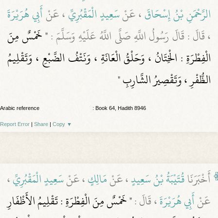
الرَّحْمَنِ بْنُ إِسْحَاقَ
، عَنْ
سَعِيدٍ الْمَقْبُرِيِّ
، عَنْ
أَبِي هُرَيْرَةَ
، قَالَ : قَالَ رَسُولُ اللَّهِ صَلَّى اللَّهُ عَلَيْهِ وَسَلَّمَ :
" خَمْسٌ مِنَ
الْفِطْرَةِ : الْخِتَانُ ، وَحَلْقُ الْعَانَةِ ، وَنَتْفُ الضَّبْعِ ، وَتَقْلِيمُ
الظُّفْرِ ، وَتَقْصِيرُ الشَّارِبِ "
Arabic reference
: Book 64, Hadith 8946
Report Error
|
Share
|
Copy
▼
أَخْبَرَنَا
قُتَيْبَةُ بْنُ سَعِيدٍ
، عَنْ
مَالِكٍ
، عَنْ
سَعِيدٍ الْمَقْبُرِيِّ
،
عَنْ
أَبِي هُرَيْرَةَ
، قَالَ :
" خَمْسٌ مِنَ الْفِطْرَةِ : تَقْلِيمُ الأَظْفَارِ