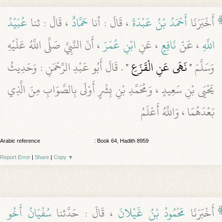
أَخْبَرَنَا
أَحْمَدُ بْنُ عَبْدَةَ
، قَالَ : أنا
حَمَّادٌ
، قَالَ : ثنا
عُبَيْدُ
اللَّهِ
، عَنْ
نَافِعٍ
، عَنِ
ابْنِ عُمَرَ
، أَنّ النَّبِيَّ صَلَّى اللَّهُ عَلَيْهِ
وَسَلَّمَ
" نَهَى عَنِ الْقَزَعِ "
. قَالَ أَبُو عَبْدِ الرَّحْمَنِ : وَحَدِيثُ
يَحْيَى بْنِ سَعِيدٍ ، وَمُحَمَّدِ بْنِ بِشْرٍ أَوْلَى بِالصَّوَابِ مِنَ الَّذِي
بَعْدَهُمَا ، وَاللَّهُ أَعْلَمُ
Arabic reference
: Book 64, Hadith 8959
Report Error
|
Share
|
Copy
▼
أَخْبَرَنَا
مَحْمُودُ بْنُ غَيْلانَ
، قَالَ : حَدَّثنا
سُفْيَانُ أَخُو