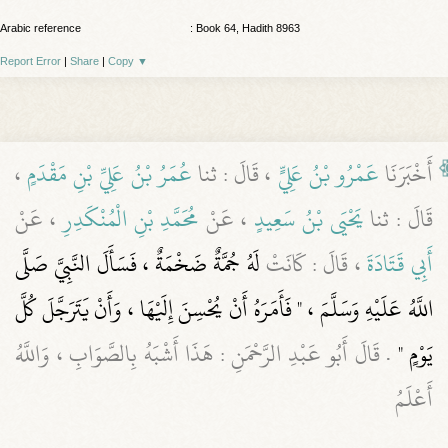
Arabic reference
: Book 64, Hadith 8963
Report Error
|
Share
|
Copy
▼
أَخْبَرَنَا
عَمْرُو بْنُ عَلِيٍّ
، قَالَ : ثنا
عُمَرُ بْنُ عَلِيِّ بْنِ مَقْدَمٍ
،
قَالَ : ثنا
يَحْيَى بْنُ سَعِيدٍ
، عَنْ
مُحَمَّدِ بْنِ الْمُنْكَدِرِ
، عَنْ
أَبِي قَتَادَةَ
، قَالَ : كَانَتْ
لَهُ جُمَّةٌ ضَخْمَةٌ ، فَسَأَلَ النَّبِيَّ صَلَّى
اللَّهُ عَلَيْهِ وَسَلَّمَ ، " فَأَمَرَهُ أَنْ يُحْسِنَ إِلَيْهَا ، وَأَنْ يَتَرَجَّلَ كُلَّ
يَوْمٍ "
. قَالَ أَبُو عَبْدِ الرَّحْمَنِ : هَذَا أَشْبَهُ بِالصَّوَابِ ، وَاللَّهُ
أَعْلَمُ