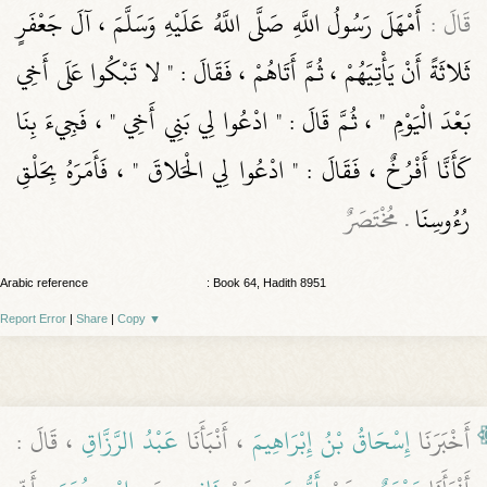
قَالَ :
أَمْهَلَ رَسُولُ اللَّهِ صَلَّى اللَّهُ عَلَيْهِ وَسَلَّمَ ، آلَ جَعْفَرٍ
ثَلاثَةً أَنْ يَأْتِيَهُمْ ، ثُمَّ أَتَاهُمْ ، فَقَالَ : " لا تَبْكُوا عَلَى أَخِي
بَعْدَ الْيَوْمِ " ، ثُمَّ قَالَ : " ادْعُوا لِي بَنِي أَخِي " ، فَجِيءَ بِنَا
كَأَنَّا أَفْرُخٌ ، فَقَالَ : " ادْعُوا لِي الْحَلاقَ " ، فَأَمَرَهُ بِحَلْقِ
رُءُوسِنَا
. مُخْتَصَرٌ
Arabic reference
: Book 64, Hadith 8951
Report Error
|
Share
|
Copy
▼
أَخْبَرَنَا
إِسْحَاقُ بْنُ إِبْرَاهِيمَ
، أَنْبَأَنَا
عَبْدُ الرَّزَّاقِ
، قَالَ :