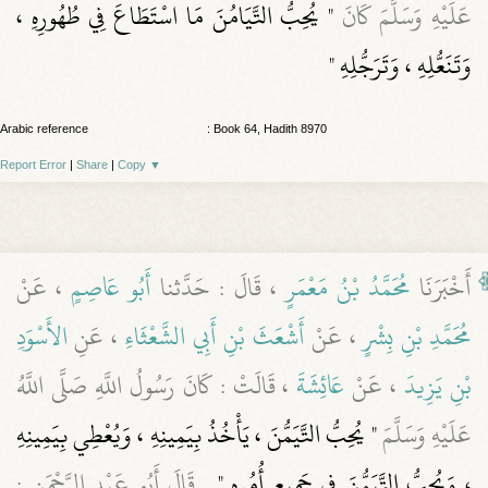
عَلَيْهِ وَسَلَّمَ كَانَ
" يُحِبُّ التَّيَامُنَ مَا اسْتَطَاعَ فِي طُهُورِهِ ،
وَتَنَعُّلِهِ ، وَتَرَجُّلِهِ "
Arabic reference
: Book 64, Hadith 8970
Report Error
|
Share
|
Copy
▼
أَخْبَرَنَا
مُحَمَّدُ بْنُ مَعْمَرٍ
، قَالَ : حَدَّثنا
أَبُو عَاصِمٍ
، عَنْ
مُحَمَّدِ بْنِ بِشْرٍ
، عَنْ
أَشْعَثَ بْنِ أَبِي الشَّعْثَاءِ
، عَنِ
الأَسْوَدِ
بْنِ يَزِيدَ
، عَنْ
عَائِشَةَ
، قَالَتْ : كَانَ رَسُولُ اللَّهِ صَلَّى اللَّهُ
عَلَيْهِ وَسَلَّمَ
" يُحِبُّ التَّيَمُّنَ ، يَأْخُذُ بِيَمِينِهِ ، وَيُعْطِي بِيَمِينِهِ
، وَيُحِبُّ التَّيَمُّنَ فِي جَمِيعِ أُمُرِهِ "
. قَالَ أَبُو عَبْدِ الرَّحْمَنِ :