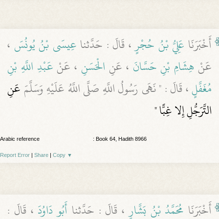
أَخْبَرَنَا
عَلِيُّ بْنُ حُجْرٍ
، قَالَ : حَدَّثنا
عِيسَى بْنُ يُونُسَ
،
عَنْ
هِشَامِ بْنِ حَسَّانَ
، عَنِ
الْحَسَنِ
، عَنْ
عَبْدِ اللَّهِ بْنِ
مُغَفَّلٍ
، قَالَ : " نَهَى رَسُولُ اللَّهِ صَلَّى اللَّهُ عَلَيْهِ وَسَلَّمَ
عَنِ
التَّرَجُّلِ إِلا غِبًّا "
Arabic reference
: Book 64, Hadith 8966
Report Error
|
Share
|
Copy
▼
أَخْبَرَنَا
مُحَمَّدُ بْنُ بَشَّارٍ
، قَالَ : حَدَّثنا
أَبُو دَاوُدَ
، قَالَ :