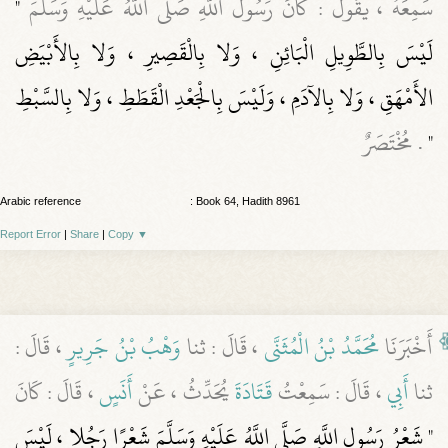
سَمِعَهُ ، يَقُولُ : كَانَ رَسُولُ اللَّهِ صَلَّى اللَّهُ عَلَيْهِ وَسَلَّمَ
"
لَيْسَ بِالطَّوِيلِ الْبَائِنِ ، وَلا بِالْقَصِيرِ ، وَلا بِالأَبْيَضِ
الأَمْهَقِ ، وَلا بِالآدَمِ ، وَلَيْسَ بِالْجَعْدِ الْقَطَطِ ، وَلا بِالسَّبْطِ
"
. مُخْتَصَرٌ
Arabic reference
: Book 64, Hadith 8961
Report Error
|
Share
|
Copy
▼
أَخْبَرَنَا
مُحَمَّدُ بْنُ الْمُثَنَّى
، قَالَ : ثنا
وَهْبُ بْنُ جَرِيرٍ
، قَالَ :
ثنا
أَبِي
، قَالَ : سَمِعْتُ
قَتَادَةَ
يُحَدِّثُ ، عَنْ
أَنَسٍ
، قَالَ : كَانَ
" شَعْرُ رَسُولِ اللَّهِ صَلَّى اللَّهُ عَلَيْهِ وَسَلَّمَ شَعْرًا رَجُلا ، لَيْسَ