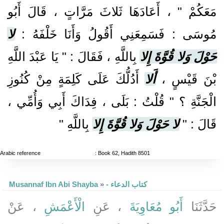
مَعَكُمْ " ، أَعَادَهَا ثَلاثَ مَرَّاتٍ ، قَالَ أَبُو
مُوسَى : فَسَمِعَنِي أَقُولُ وَأَنَا خَلْفَهُ :
لا
حَوْلَ وَلا قُوَّةَ إِلا
بِاللَّهِ ، فَقَالَ : " يَا عَبْدَ اللَّهِ
بْنَ قَيْسٍ ،
أَلا
أَدُلُّكَ عَلَى كَلِمَةٍ مِنْ كُنُوزِ
الْجَنَّةِ ؟ " قُلْتُ : بَلَى ، فِدَاكَ أَبِي وَأُمِّي ،
قَالَ : "
لا حَوْلَ وَلا قُوَّةَ إِلا
بِاللَّهِ "
Arabic reference
: Book 62, Hadith 8501
Musannaf Ibn Abi Shayba
»
- كتاب الدعاء
حَدَّثَنَا
أَبُو مُعَاوِيَةَ
، عَنِ
الْأَعْمَشِ
، عَنْ