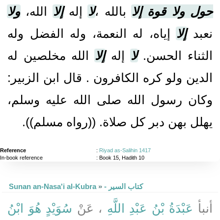
حول ولا قوة إلا
بالله ،
لا
إله
إلا
الله،
ولا
نعبد
إلا
إياه، له النعمة، وله الفضل وله
الثناء الحسن‏.‏
لا
إله
إلا
الله مخلصين له
الدين ولو كره الكافرون ‏.‏ قال ابن الزبير‏:‏
وكان رسول الله صلى الله عليه وسلم،
يهلل بهن دبر كل صلاة‏.‏ ‏(‏‏(‏رواه مسلم‏)‏‏)‏‏.‏
Reference
:
Riyad as-Salihin 1417
In-book reference
: Book 15, Hadith 10
Sunan an-Nasa'i al-Kubra
»
- كتاب السير
أنبأ
عَبْدَةُ بْنُ عَبْدِ اللَّهِ
، عَنْ
سُوَيْدٍ هُوَ ابْنُ