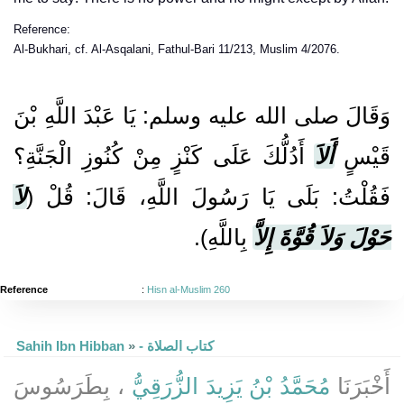
Reference:
Al-Bukhari, cf. Al-Asqalani, Fathul-Bari 11/213, Muslim 4/2076.
وَقَالَ صلى الله عليه وسلم: يَا عَبْدَ اللَّهِ بْنَ
قَيْسٍ
أَلاَ
أَدُلُّكَ عَلَى كَنْزٍ مِنْ كُنُوزِ الْجَنَّةِ؟
فَقُلْتُ: بَلَى يَا رَسُولَ اللَّهِ، قَالَ: قُلْ (
لاَ
حَوْلَ وَلاَ قُوَّةَ إِلاَّ
بِاللَّهِ).
Reference
:
Hisn al-Muslim 260
Sahih Ibn Hibban
»
- كتاب الصلاة
أَخْبَرَنَا
مُحَمَّدُ بْنُ يَزِيدَ الزُّرَقِيُّ
، بِطَرَسُوسَ