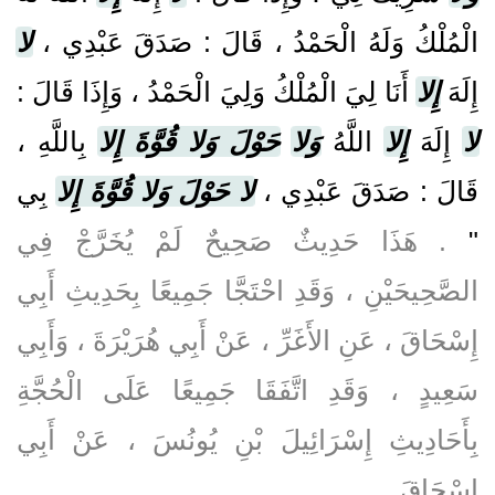
الْمُلْكُ وَلَهُ الْحَمْدُ ، قَالَ : صَدَقَ عَبْدِي ،
لا
إِلَهَ
إِلا
أَنَا لِيَ الْمُلْكُ وَلِيَ الْحَمْدُ ، وَإِذَا قَالَ :
لا
إِلَهَ
إِلا
اللَّهُ
وَلا
حَوْلَ وَلا قُوَّةَ إِلا
بِاللَّهِ ،
قَالَ : صَدَقَ عَبْدِي ،
لا حَوْلَ وَلا قُوَّةَ إِلا
بِي
. هَذَا حَدِيثٌ صَحِيحٌ لَمْ يُخَرَّجْ فِي
"
الصَّحِيحَيْنِ ، وَقَدِ احْتَجَّا جَمِيعًا بِحَدِيثِ أَبِي
إِسْحَاقَ ، عَنِ الأَغَرِّ ، عَنْ أَبِي هُرَيْرَةَ ، وَأَبِي
سَعِيدٍ ، وَقَدِ اتَّفَقَا جَمِيعًا عَلَى الْحُجَّةِ
بِأَحَادِيثِ إِسْرَائِيلَ بْنِ يُونُسَ ، عَنْ أَبِي
إِسْحَاقَ