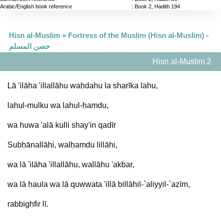
Arabic/English book reference
: Book 2, Hadith 194
Hisn al-Muslim
»
Fortress of the Muslim (Hisn al-Muslim) -
حصن المسلم
Hisn al-Muslim 2
Lā 'ilāha 'illallāhu waḥdahu la sharīka lahu,
lahul-mulku wa lahul-ḥamdu,
wa huwa 'alā kulli shay'in qadīr
Subḥānallāhi, walḥamdu lillāhi,
wa lā 'ilāha 'illallāhu, wallāhu 'akbar,
wa lā ḥaula wa lā quwwata 'illā billāhil-`aliyyil-`aẓīm,