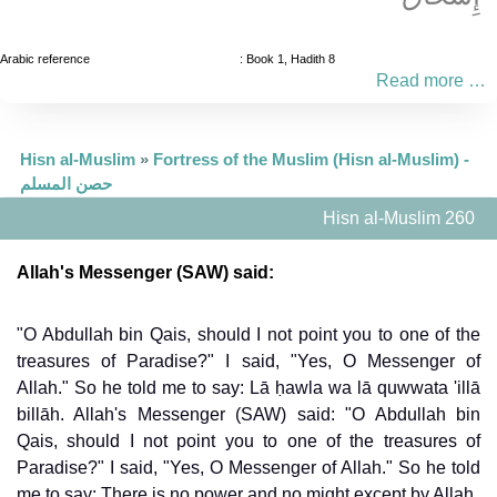
Arabic reference
: Book 1, Hadith 8
Read more …
Hisn al-Muslim
»
Fortress of the Muslim (Hisn al-Muslim) -
حصن المسلم
Hisn al-Muslim 260
Allah's Messenger (SAW) said:
"O Abdullah bin Qais, should I not point you to one of the
treasures of Paradise?" I said, "Yes, O Messenger of
Allah." So he told me to say: Lā ḥawla wa lā quwwata 'illā
billāh.
Allah's Messenger (SAW) said: "O Abdullah bin
Qais, should I not point you to one of the treasures of
Paradise?" I said, "Yes, O Messenger of Allah." So he told
me to say: There is no power and no might except by Allah.