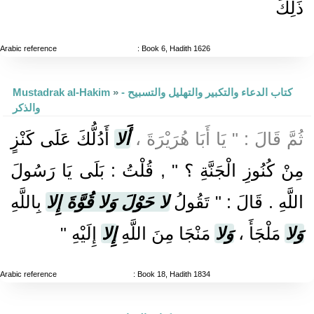
ذَلِكَ
Arabic reference
: Book 6, Hadith 1626
Mustadrak al-Hakim
»
- كتاب الدعاء والتكبير والتهليل والتسبيح
والذكر
ثُمَّ قَالَ : " يَا أَبَا هُرَيْرَةَ ،
أَلا
أَدُلُّكَ عَلَى كَنْزٍ
مِنْ كُنُوزِ الْجَنَّةِ ؟ " , قُلْتُ : بَلَى يَا رَسُولَ
اللَّهِ . قَالَ : " تَقُولُ
لا حَوْلَ وَلا قُوَّةَ إِلا
بِاللَّهِ
وَلا
مَلْجَأَ ،
وَلا
مَنْجَا مِنَ اللَّهِ
إِلا
إِلَيْهِ "
Arabic reference
: Book 18, Hadith 1834