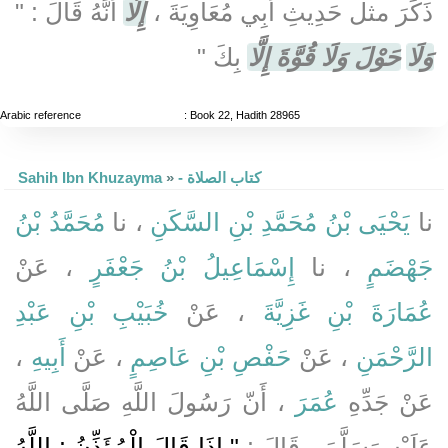
ذَكَرَ مثل حَدِيثِ أَبِي مُعَاوِيَةَ ،
إِلَّا
أَنَّهُ قَالَ : "
وَلَا
حَوْلَ وَلَا قُوَّةَ إِلَّا
بِكَ "
Arabic reference
: Book 22, Hadith 28965
Sahih Ibn Khuzayma
»
- كتاب الصلاة
نا
يَحْيَى بْنُ مُحَمَّدِ بْنِ السَّكَنِ
، نا
مُحَمَّدُ بْنُ
جَهْضَمٍ
، نا
إِسْمَاعِيلُ بْنُ جَعْفَرٍ
، عَنْ
عُمَارَةَ بْنِ غَزِيَّةَ
، عَنْ
خُبَيْبِ بْنِ عَبْدِ
،
أَبِيهِ
، عَنْ
حَفْصِ بْنِ عَاصِمٍ
، عَنْ
الرَّحْمَنِ
عَنْ جَدِّهِ
عُمَرَ
، أَنّ رَسُولَ اللَّهِ صَلَّى اللَّهُ
عَلَيْهِ وَسَلَّمَ ، قَالَ :
" إِذَا قَالَ الْمُؤَذِّنُ : اللَّهُ