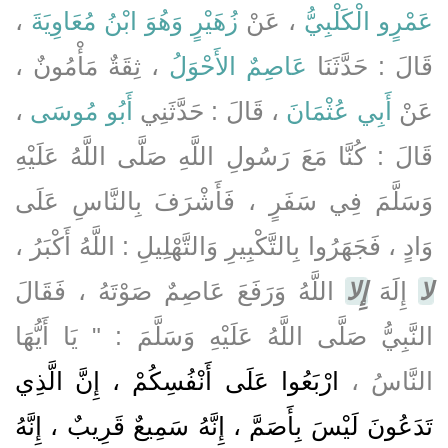
،
زُهَيْرٍ وَهُوَ ابْنُ مُعَاوِيَةَ
، عَنْ
عَمْرٍو الْكَلْبِيُّ
قَالَ : حَدَّثَنَا
عَاصِمٌ الأَحْوَلُ
، ثِقَةٌ مَأْمُونٌ ،
،
أَبُو مُوسَى
، قَالَ : حَدَّثَنِي
أَبِي عُثْمَانَ
عَنْ
قَالَ : كُنَّا مَعَ رَسُولِ اللَّهِ صَلَّى اللَّهُ عَلَيْهِ
وَسَلَّمَ فِي سَفَرٍ ، فَأَشْرَفَ بِالنَّاسِ عَلَى
وَادٍ ، فَجَهَرُوا بِالتَّكْبِيرِ وَالتَّهْلِيلِ : اللَّهُ أَكْبَرُ ،
لا
إِلَهَ
إِلا
اللَّهُ وَرَفَعَ عَاصِمٌ صَوْتَهُ ، فَقَالَ
النَّبِيُّ صَلَّى اللَّهُ عَلَيْهِ وَسَلَّمَ : " يَا أَيُّهَا
النَّاسُ ،
ارْبَعُوا عَلَى أَنْفُسِكُمْ ، إِنَّ الَّذِي
تَدَعُونَ لَيْسَ بِأَصَمَّ ، إِنَّهُ سَمِيعٌ قَرِيبٌ ، إِنَّهُ