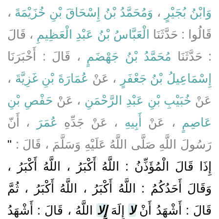
،
وَمُحَمَّدُ بْنُ إِسْحَاقَ بْنِ خُزَيْمَةَ
،
وَابْنُ بُجَيْرٍ
قَالُوا : حَدَّثَنَا
الْعَبَّاسُ بْنُ عَبْدِ الْعَظِيمِ
، قَالَ
: حَدَّثَنَا
مُحَمَّدُ بْنُ جَهْضَمٍ
، قَالَ : أَخْبَرَنَا
،
عُمَارَةَ بْنِ غَزِيَّةَ
، عَنْ
إِسْمَاعِيلُ بْنُ جَعْفَرٍ
عَنْ
خُبَيْبِ بْنِ عَبْدِ الرَّحْمَنِ
، عَنْ
حَفْصِ بْنِ
عَاصِمٍ
، عَنْ
أَبِيهِ
، عَنْ جَدِّهِ
عُمَرَ
، أَنّ
"
رَسُولَ اللَّهِ صَلَّى اللَّهُ عَلَيْهِ وَسَلَّمَ ، قَالَ :
إِذَا قَالَ الْمُؤَذِّنُ : اللَّهُ أَكْبَرُ ، اللَّهُ أَكْبَرُ ،
وَقَالَ أَحَدُكُمُ : اللَّهُ أَكْبَرُ ، اللَّهُ أَكْبَرُ ، ثُمَّ
قَالَ : أَشْهَدُ أَنْ
لا
إِلَهَ
إِلا
اللَّهُ ، قَالَ : أَشْهَدُ