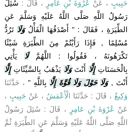
حَبِيبٍ
، عَنْ
عُرْوَةَ بْنِ عَامِرٍ
، قَالَ :
سُئِلَ
رَسُولُ اللَّهِ صَلَّى اللَّهُ عَلَيْهِ وَسَلَّمَ عَنِ
الطِّيَرَةِ ، فَقَالَ : " أَصْدَقُهَا الْفَأْلُ
وَلَا
تَرُدُّ
مُسْلِمًا , فَإِذَا رَأَيْتُمْ مِنَ الطِّيَرَةِ شَيْئًا
تَكْرَهُونَهُ ، فَقُولُوا : اللَّهُمَّ
لَا
يَأْتِي
بِالْحَسَنَاتِ
إِلَّا
أَنْتَ
وَلَا
يَذْهَبُ بِالسَّيِّئَاتِ
إِلَّا
أَنْتَ ,
وَلَا
حَوْلَ وَلَا قُوَّةَ إِلَّا
بِاللَّهِ "
، حَدَّثَنَا
،
حَبِيبٍ
، عَنْ
الْأَعْمَشُ
، قَالَ : حَدَّثَنَا
وَكِيعٌ
عَنْ
عُرْوَةَ بْنِ عَامِرٍ
، قَالَ : سُئِلَ رَسُولُ
اللَّهِ صَلَّى اللَّهُ عَلَيْهِ وَسَلَّمَ عَنِ الطِّيَرَةِ ثُمَّ