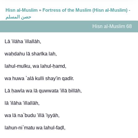
Hisn al-Muslim
»
Fortress of the Muslim (Hisn al-Muslim) -
حصن المسلم
Hisn al-Muslim 68
Lā 'ilāha 'illallāh,
waḥdahu lā sharīka lah,
lahul-mulku, wa lahul-ḥamd,
wa huwa `alā kulli shay'in qadīr.
Lā ḥawla wa lā quwwata 'illā billāh,
lā 'ilāha 'illallāh,
wa lā na`budu 'illā 'iyyāh,
lahun-ni`matu wa lahul-faḍl,