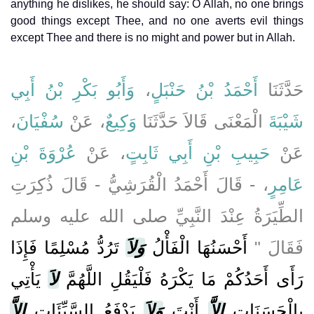
anything he dislikes, he should say: O Allah, no one brings
good things except Thee, and no one averts evil things
except Thee and there is no might and power but in Allah.
وَأَبُو بَكْرِ بْنُ أَبِي
،
أَحْمَدُ بْنُ حَنْبَلٍ
حَدَّثَنَا
،
سُفْيَانَ
، عَنْ
وَكِيعٌ
الْمَعْنَى قَالاَ حَدَّثَنَا
شَيْبَةَ
عَنْ
حَبِيبِ بْنِ أَبِي ثَابِتٍ
، عَنْ
عُرْوَةَ بْنِ
عَامِرٍ
، - قَالَ أَحْمَدُ الْقُرَشِيُّ - قَالَ ذُكِرَتِ
الطِّيَرَةُ عِنْدَ النَّبِيِّ صلى الله عليه وسلم
فَقَالَ ‏"‏
أَحْسَنُهَا الْفَأْلُ
وَلاَ
تَرُدُّ مُسْلِمًا فَإِذَا
رَأَى أَحَدُكُمْ مَا يَكْرَهُ فَلْيَقُلِ اللَّهُمَّ
لاَ
يَأْتِي
بِالْحَسَنَاتِ
إِلاَّ
أَنْتَ
وَلاَ
يَدْفَعُ السَّيِّئَاتِ
إِلاَّ