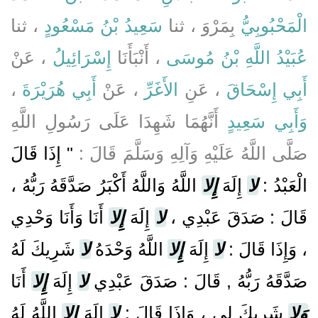
الْمَحْبُوبِيُّ
بِمَرْوَ ، ثنا
سَعِيدُ بْنُ مَسْعُودٍ
، ثنا
عُبَيْدُ اللَّهِ بْنُ مُوسَى
، أَنْبَأَنَا
إِسْرَائِيلُ
، عَنْ
،
أَبِي هُرَيْرَةَ
، عَنْ
الأَغَرِّ
، عَنِ
أَبِي إِسْحَاقَ
وَأَبِي سَعِيدٍ
أَنَّهُمَا شَهِدَا عَلَى رَسُولِ اللَّهِ
صَلَّى اللَّهُ عَلَيْهِ وَآلِهِ وَسَلَّمَ قَالَ :
" إِذَا قَالَ
الْعَبْدُ :
لا
إِلَهَ
إِلا
اللَّهُ وَاللَّهُ أَكْبَرُ صَدَّقَهُ رَبُّهُ ،
قَالَ : صَدَقَ عَبْدِي ،
لا
إِلَهَ
إِلا
أَنَا وَأَنَا وَحْدِي
، وَإِذَا قَالَ :
لا
إِلَهَ
إِلا
اللَّهُ وَحْدَهُ
لا
شَرِيكَ لَهُ
صَدَّقَهُ رَبُّهُ , قَالَ : صَدَقَ عَبْدِي
لا
إِلَهَ
إِلا
أَنَا
وَلا
شَرِيكَ لِي ، وَإِذَا قَالَ :
لا
إِلَهَ
إِلا
اللَّهُ لَهُ