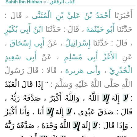
Sahih Ibn Hibban
»
- كتاب الرقائق
أَخْبَرَنَا
أَحْمَدُ بْنُ عَلِيِّ بْنِ الْمُثَنَّى
، قَالَ :
حَدَّثَنَا
أَبُو خَيْثَمَةَ
، قَالَ : حَدَّثَنَا
ابْنُ أَبِي بُكَيْرٍ
،
أَبِي إِسْحَاقَ
، عَنْ
إِسْرَائِيلُ
، قَالَ : حَدَّثَنَا
عَنِ
الأَغَرِّ أَبِي مُسْلِمٍ
، عَنْ
أَبِي سَعِيدٍ
، قَالا : قَالَ رَسُولُ
وأبى هريرة
،
الْخُدْرِيِّ
اللَّهِ صَلَّى اللَّهُ عَلَيْهِ وَسَلَّمَ :
" إِذَا قَالَ الْعَبْدُ
اللَّهُ ، وَاللَّهُ أَكْبَرُ ، صَدَّقَهُ رَبُّهُ ،
إِلا
إِلَهَ
لا
:
قَالَ : صَدَقَ عَبْدِي ،
لا
إِلَهَ
إِلا
أَنَا ، وَأَنَا أَكْبَرُ
. وَإِذَا قَالَ :
لا
إِلَهَ
إِلا
اللَّهُ وَحْدَهُ ، صَدَّقَهُ رَبُّهُ