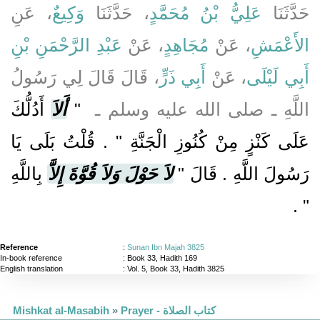
حَدَّثَنَا
عَلِيُّ بْنُ مُحَمَّدٍ
، حَدَّثَنَا
وَكِيعٌ
، عَنِ
الأَعْمَشِ
، عَنْ
مُجَاهِدٍ
، عَنْ
عَبْدِ الرَّحْمَنِ بْنِ
أَبِي لَيْلَى
، عَنْ
أَبِي ذَرٍّ
، قَالَ قَالَ لِي رَسُولُ
اللَّهِ ـ صلى الله عليه وسلم ـ ‏
"‏
أَلاَ
أَدُلُّكَ
عَلَى كَنْزٍ مِنْ كُنُوزِ الْجَنَّةِ ‏"‏ ‏.‏ قُلْتُ بَلَى يَا
رَسُولَ اللَّهِ ‏.‏ قَالَ ‏"‏
لاَ حَوْلَ وَلاَ قُوَّةَ إِلاَّ
بِاللَّهِ
‏"
‏ ‏.‏
Reference
:
Sunan Ibn Majah 3825
In-book reference
: Book 33, Hadith 169
English translation
:
Vol. 5, Book 33, Hadith 3825
Mishkat al-Masabih
»
Prayer - كتاب الصلاة