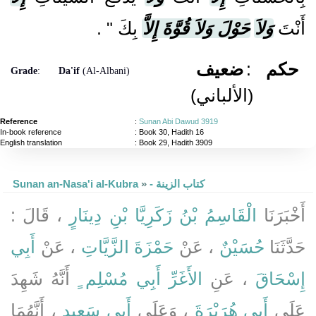
أَنْتَ
وَلاَ
حَوْلَ وَلاَ قُوَّةَ إِلاَّ
بِكَ ‏"
‏ ‏.‏
ضعيف
:
حكم
Grade
:
Da'if
(Al-Albani)
(الألباني)
Reference
:
Sunan Abi Dawud 3919
In-book reference
: Book 30, Hadith 16
English translation
:
Book 29, Hadith 3909
Sunan an-Nasa'i al-Kubra
»
- كتاب الزينة
أَخْبَرَنَا
الْقَاسِمُ بْنُ زَكَرِيَّا بْنِ دِينَارٍ
، قَالَ :
حَدَّثَنَا
حُسَيْنٌ
، عَنْ
حَمْزَةَ الزَّيَّاتِ
، عَنْ
أَبِي
إِسْحَاقَ
، عَنِ
الأَغَرِّ أَبِي مُسْلِم ٍ
أَنَّهُ شَهِدَ
عَلَى
أَبِي هُرَيْرَةَ
، وَعَلَى
أَبِي سَعِيدٍ
، أَنَّهُمَا