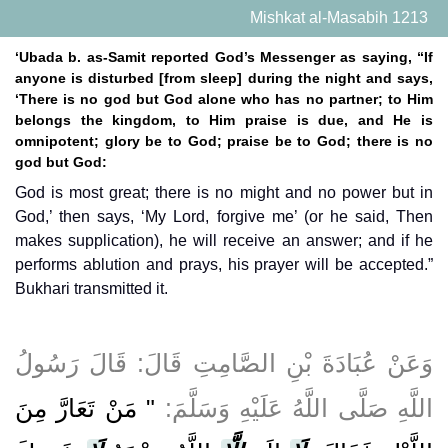
Mishkat al-Masabih 1213
‘Ubada b. as-Samit reported God’s Messenger as saying, “If
anyone is disturbed [from sleep] during the night and says,
‘There is no god but God alone who has no partner; to Him
belongs the kingdom, to Him praise is due, and He is
omnipotent; glory be to God; praise be to God; there is no
god but God:
God is most great; there is no might and no power but in
God,’ then says, ‘My Lord, forgive me’ (or he said, Then
makes supplication), he will receive an answer; and if he
performs ablution and prays, his prayer will be accepted.”
Bukhari transmitted it.
وَعَنْ عُبَادَةَ بْنِ الصَّامِتِ قَالَ: قَالَ رَسُولُ
اللَّهِ صَلَّى اللَّهُ عَلَيْهِ وَسَلَّمَ:
" مَنْ تَعَارَّ مِنَ