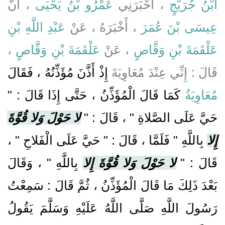
ابْنُ جُرَيْجٍ
، أَخْبَرَنِي
عَمْرُو بْنُ يَحْيَى
، أَنَّ
عِيسَى بْنَ عُمَرَ
، أَخْبَرَهُ ، عَنْ
عَبْدِ اللَّهِ بْنِ
،
عَلْقَمَةَ بْنِ وَقَّاصٍ
، عَنْ
عَلْقَمَةَ بْنِ وَقَّاصٍ
قَالَ : إِنِّي عِنْدَ مُعَاوِيَةَ
إِذْ أَذَّنَ مُؤَذِّنُهُ ، فَقَالَ
مُعَاوِيَةُ
كَمَا قَالَ الْمُؤَذِّنُ ، حَتَّى إِذَا قَالَ : "
حَيَّ عَلَى الصَّلاةِ " ، قَالَ : "
لا حَوْلَ وَلا قُوَّةَ
إِلا
بِاللَّهِ " فَلَمَّا ، قَالَ : " حَيَّ عَلَى الْفَلاحِ " ،
قَالَ : "
لا حَوْلَ وَلا قُوَّةَ إِلا
بِاللَّهِ " ، وَقَالَ
بَعْدَ ذَلِكَ مَا قَالَ الْمُؤَذِّنُ ، ثُمَّ قَالَ : سَمِعْتُ
رَسُولَ اللَّهِ صَلَّى اللَّهُ عَلَيْهِ وَسَلَّمَ يَقُولُ