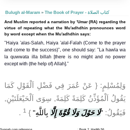
Bulugh al-Maram
»
The Book of Prayer - كتاب الصلاة
And Muslim reported a narration by 'Umar (RA) regarding the
virtue of repeating what the Mu'adhdhin pronounces word
by word except when the Mu'adhdhin says:
"Haiya 'alas-Salah, Haiya 'alal-Falah (Come to the prayer
and come to the success)", one should say: "La hawla wa
la quwwata illa billah [there is no might and no power
except with (the help of) Allah]."
وَلِمُسْلِمٍ: { عَنْ عُمَرَ فِي فَضْلِ اَلْقَوْلِ كَمَا
يَقُولُ اَلْمُؤَذِّنُ كَلِمَةً كَلِمَةً, سِوَى اَلْحَيْعَلَتَيْنِ,
1
‏ .‏
}
بِاَللَّهِ"
لَا حَوْلَ وَلَا قُوَّةَ إِلَّا
"
فَيَقُولُ:
Sunnah.com reference
: Book 2, Hadith 56