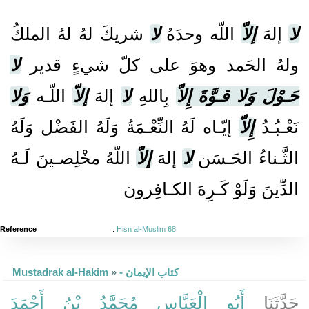
لا
إلهَ
إلاّ
اللّه وحدَهُ
لا
شريكَ لهُ لهُ الملكُ
ولهُ الحَمد وهوَ على كلّ شيءٍ قدير
لا
حَـوْلَ وَلا قـوَّةَ إِلاّ
بِاللهِ
لا
إلهَ
إلاّ
اللّـه
وَلا
نَعْـبُـدُ
إِلاّ
إيّـاه لَهُ النِّعْـمَةُ وَلَهُ الفَضْل وَلَهُ
الثَّـناءُ الحَـسَن
لا
إلهَ
إلاّ
اللّهُ مخْلِصـينَ لَـهُ
الدِّينَ وَلَوْ كَـرِهَ الكـافِرون
Reference
:
Hisn al-Muslim 68
Mustadrak al-Hakim
»
- كتاب الإيمان
حَدَّثَنَا
أَبُو الْعَبَّاسِ مُحَمَّدُ بْنُ أَحْمَدَ