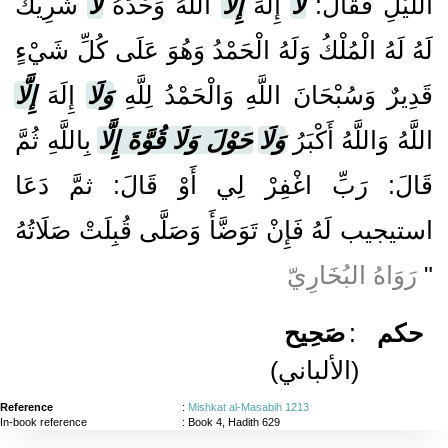
اللَّيْلِ فَقَالَ:
لَا
إِلَهَ
إِلَّا
اللَّهُ وَحْدَهُ
لَا
شَرِيكَ
لَهُ لَهُ الْمُلْكُ وَلَهُ الْحَمْدُ وَهُوَ عَلَى كُلِّ شَيْءٍ
قَدِيرٌ وَسُبْحَانَ اللَّهِ وَالْحَمْدُ لِلَّهِ
وَلَا
إِلَهَ
إِلَّا
اللَّهُ وَاللَّهُ أَكْبَرُ
وَلَا
حَوْلَ وَلَا قُوَّةَ إِلَّا
بِاللَّهِ ثُمَّ
قَالَ: رَبِّ اغْفِرْ لِي أَوْ قَالَ: ثمَّ دَعَا
استيجيب لَهُ فَإِنْ تَوَضَّأَ وَصَلَّى قُبِلَتْ صَلَاتُهُ
رَوَاهُ البُخَارِيّ
"
صَحِيح
:
حكم
(الألباني)
Reference
:
Mishkat al-Masabih 1213
In-book reference
: Book 4, Hadith 629