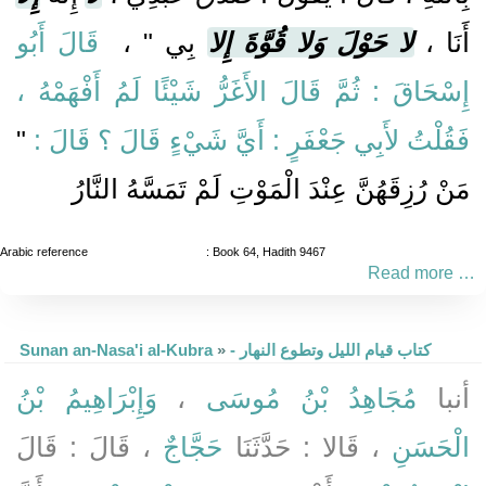
أَنَا ،
لا حَوْلَ وَلا قُوَّةَ إِلا
بِي " ، ‏
قَالَ أَبُو
إِسْحَاقَ : ثُمَّ قَالَ الأَغَرُّ شَيْئًا لَمُ أَفْهَمْهُ ،
"
فَقُلْتُ لأَبِي جَعْفَرٍ : أَيَّ شَيْءٍ قَالَ ؟ قَالَ :
مَنْ رُزِقَهُنَّ عِنْدَ الْمَوْتِ لَمْ تَمَسَّهُ النَّارُ
Arabic reference
: Book 64, Hadith 9467
Read more …
Sunan an-Nasa'i al-Kubra
»
- كتاب قيام الليل وتطوع النهار
وَإِبْرَاهِيمُ بْنُ
،
مُجَاهِدُ بْنُ مُوسَى
أنبا
الْحَسَنِ
، قَالا : حَدَّثَنَا
حَجَّاجٌ
، قَالَ : قَالَ