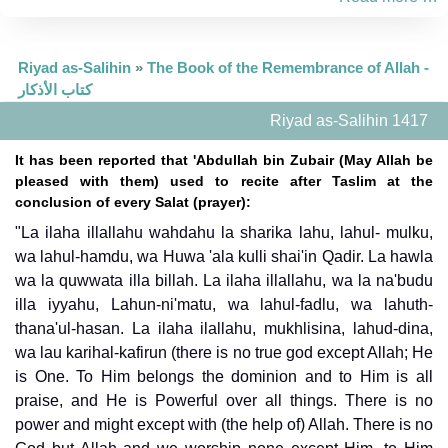
Riyad as-Salihin
»
The Book of the Remembrance of Allah -
كتاب الأذكار
Riyad as-Salihin 1417
It has been reported that 'Abdullah bin Zubair (May Allah be
pleased with them) used to recite after Taslim at the
conclusion of every Salat (prayer):
"La ilaha illallahu wahdahu la sharika lahu, lahul- mulku,
wa lahul-hamdu, wa Huwa 'ala kulli shai'in Qadir. La hawla
wa la quwwata illa billah. La ilaha illallahu, wa la na'budu
illa iyyahu, Lahun-ni'matu, wa lahul-fadlu, wa lahuth-
thana'ul-hasan. La ilaha ilallahu, mukhlisina, lahud-dina,
wa lau karihal-kafirun (there is no true god except Allah; He
is One. To Him belongs the dominion and to Him is all
praise, and He is Powerful over all things. There is no
power and might except with (the help of) Allah. There is no