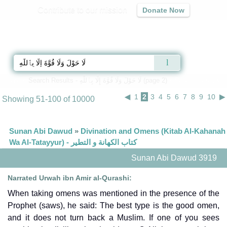
Contribute to our mission
Donate Now
Qur'an
|
Sunnah
|
Prayer Times
|
Audio
Home
»
Search Results - لَا حَوْلَ وَلَا قُوَّةَ إِلَّا بِٱللَّٰهِ‎ (page 2)
» Search Results
◀
1
2
3
4
5
6
7
8
9
10
▶
Showing 51-100 of 10000
Sunan Abi Dawud
»
Divination and Omens (Kitab Al-Kahanah
Wa Al-Tatayyur) - كتاب الكهانة و التطير
Sunan Abi Dawud 3919
Narrated Urwah ibn Amir al-Qurashi:
When taking omens was mentioned in the presence of the
Prophet (saws), he said: The best type is the good omen,
and it does not turn back a Muslim. If one of you sees