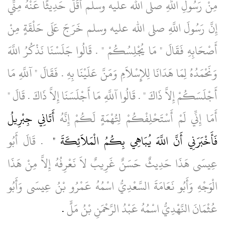
مِنْ رَسُولِ اللَّهِ صلى الله عليه وسلم أَقَلَّ حَدِيثًا عَنْهُ مِنِّي
إِنَّ رَسُولَ اللَّهِ صلى الله عليه وسلم خَرَجَ عَلَى حَلْقَةٍ مِنْ
أَصْحَابِهِ فَقَالَ ‏"‏ مَا يُجْلِسُكُمْ ‏"‏ ‏.‏ قَالُوا جَلَسْنَا نَذْكُرُ اللَّهَ
وَنَحْمَدُهُ لِمَا هَدَانَا لِلإِسْلاَمِ وَمَنَّ عَلَيْنَا بِهِ ‏.‏ فَقَالَ ‏"‏ آللَّهِ مَا
أَجْلَسَكُمْ إِلاَّ ذَاكَ ‏"‏ ‏.‏ قَالُوا آللَّهِ مَا أَجْلَسَنَا إِلاَّ ذَاكَ ‏.‏ قَالَ ‏"‏
أَمَا إِنِّي لَمْ أَسْتَحْلِفْكُمْ لِتُهْمَةٍ لَكُمْ إِنَّهُ
أَتَانِي جِبْرِيلُ
فَأَخْبَرَنِي أَنَّ اللَّهَ يُبَاهِي بِكُمُ الْمَلاَئِكَةَ ‏"
‏ ‏.‏ قَالَ أَبُو
عِيسَى هَذَا حَدِيثٌ حَسَنٌ غَرِيبٌ لاَ نَعْرِفُهُ إِلاَّ مِنْ هَذَا
الْوَجْهِ وَأَبُو نَعَامَةَ السَّعْدِيُّ اسْمُهُ عَمْرُو بْنُ عِيسَى وَأَبُو
عُثْمَانَ النَّهْدِيُّ اسْمُهُ عَبْدُ الرَّحْمَنِ بْنُ مَلٍّ
‏.‏