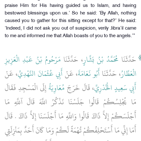
praise Him for His having guided us to Islam, and having
bestowed blessings upon us.’ So he said: ‘By Allah, nothing
caused you to gather for this sitting except for that?’ He said:
‘Indeed, I did not ask you out of suspicion, verily Jibra’il came
to me and informed me that Allah boasts of you to the angels.’”
حَدَّثَنَا
مُحَمَّدُ بْنُ بَشَّارٍ
، حَدَّثَنَا
مَرْحُومُ بْنُ عَبْدِ الْعَزِيزِ
الْعَطَّارُ
، حَدَّثَنَا
أَبُو نَعَامَةَ
، عَنْ
أَبِي عُثْمَانَ النَّهْدِيِّ
، عَنْ
أَبِي سَعِيدٍ الْخُدْرِيِّ
، قَالَ خَرَجَ
مُعَاوِيَةُ
إِلَى الْمَسْجِدِ فَقَالَ
مَا يُجْلِسُكُمْ قَالُوا جَلَسْنَا نَذْكُرُ اللَّهَ قَالَ آللَّهِ مَا
أَجْلَسَكُمْ إِلاَّ ذَاكَ قَالُوا وَاللَّهِ مَا أَجْلَسَنَا إِلاَّ ذَاكَ ‏.‏ قَالَ
أَمَا إِنِّي مَا أَسْتَحْلِفُكُمْ تُهْمَةً لَكُمْ وَمَا كَانَ أَحَدٌ بِمَنْزِلَتِي