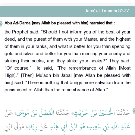
Jami` at-Tirmidhi 3377
Abu Ad-Darda [may Allah be pleased with him] narrated that :
the Prophet said: “Should I not inform you of the best of your
deed, and the purest of them with your Master, and the highest
of them in your ranks, and what is better for you than spending
gold and silver, and better for you than meeting your enemy and
striking their necks, and they strike your necks?” They said:
“Of course.” He said, “The remembrance of Allah [Most
High].” [Then] Mu’adh bin Jabal [may Allah be pleased with
him] said: “There is nothing that brings more salvation from the
punishment of Allah than the remembrance of Allah.”
حَدَّثَنَا
الْحُسَيْنُ بْنُ حُرَيْثٍ
، حَدَّثَنَا
الْفَضْلُ بْنُ مُوسَى
، عَنْ
عَبْدِ اللَّهِ بْنِ سَعِيدٍ، هُوَ ابْنُ أَبِي هِنْدٍ
عَنْ
زِيَادٍ
، مَوْلَى ابْنِ