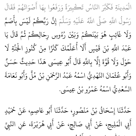
الْمَدِينَةِ فَكَبَّرَ النَّاسُ تَكْبِيرَةً وَرَفَعُوا بِهَا أَصْوَاتَهُمْ فَقَالَ
رَسُولُ اللَّهِ صَلَّى اللَّهُ عَلَيْهِ وَسَلَّمَ
إِنَّ رَبَّكُمْ لَيْسَ بِأَصَمَّ
وَلَا غَائِبٍ هُوَ بَيْنَكُمْ وَبَيْنَ رُءُوسِ رِحَالِكُمْ ثُمَّ قَالَ يَا
عَبْدَ اللَّهِ بْنَ قَيْسٍ أَلَا أُعَلِّمُكَ كَنْزًا مِنْ كُنُوزِ الْجَنَّةِ لَا
حَوْلَ وَلَا قُوَّةَ إِلَّا بِاللَّهِ قَالَ أَبُو عِيسَى هَذَا حَدِيثٌ حَسَنٌ
وَأَبُو عُثْمَانَ النَّهْدِيُّ اسْمُهُ عَبْدُ الرَّحْمَنِ بْنُ مُلٍّ وَأَبُو نَعَامَةَ
السَّعْدِيُّ اسْمُهُ عَمْرُو بْنُ عِيسَى.
حَدَّثَنَا إِسْحَاقُ بْنُ مَنْصُورٍ، حَدَّثَنَا أَبُو عَاصِمٍ، عَنْ حُمَيْدٍ
أَبِي الْمَلِيحِ، عَنْ أَبِي صَالِحٍ، عَنْ أَبِي هُرَيْرَةَ، عَنِ النَّبِيِّ