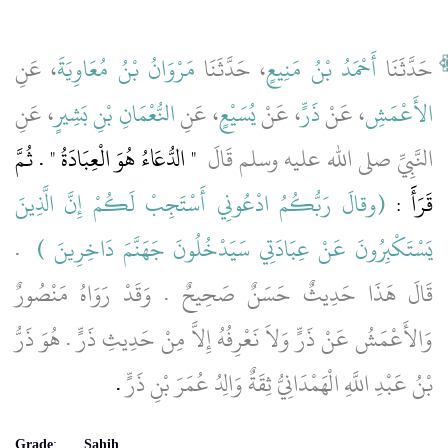
حَدَّثَنَا
أَحْمَدُ بْنُ مَنِيعٍ
، حَدَّثَنَا
مَرْوَانُ بْنُ مُعَاوِيَةَ
، عَنِ
الأَعْمَشِ
، عَنْ
ذَرٍّ
، عَنْ
يُسَيْعٍ
، عَنِ
النُّعْمَانِ بْنِ بَشِيرٍ
، عَنِ
النَّبِيِّ صلى الله عليه وسلم قَالَ ‏
"‏ الدُّعَاءُ هُوَ الْعِبَادَةُ ‏"‏ ‏.‏ ثُمَّ
قَرَأََ ‏:‏ ‏‏
(‏وقالَ رَبُّكُمُ ادْعُونِي أَسْتَجِبْ لَكُمْ إِنَّ الَّذِينَ
يَسْتَكْبِرُونَ عَنْ عِبَادَتِي سَيَدْخُلُونَ جَهَنَّمَ دَاخِرِينَ ‏)
‏ ‏
.‏
قَالَ هَذَا حَدِيثٌ حَسَنٌ صَحِيحٌ ‏.‏ وَقَدْ رَوَاهُ مَنْصُورٌ
وَالأَعْمَشُ عَنْ ذَرٍّ وَلاَ نَعْرِفُهُ إِلاَّ مِنْ حَدِيثِ ذَرٍّ ‏.‏ هُوَ ذَرُّ
بْنُ عَبْدِ اللَّهِ الْهَمْدَانِيُّ ثِقَةٌ وَالِدُ عُمَرَ بْنِ ذَرٍّ
‏.‏
Grade
:
Sahih