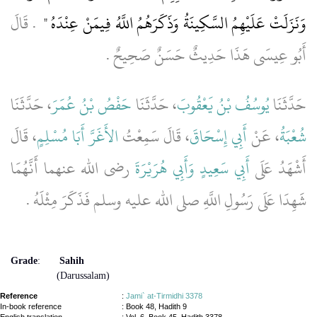
وَنَزَلَتْ عَلَيْهِمُ السَّكِينَةُ وَذَكَرَهُمُ اللَّهُ فِيمَنْ عِنْدَهُ ‏"
‏ ‏.‏ قَالَ
أَبُو عِيسَى هَذَا حَدِيثٌ حَسَنٌ صَحِيحٌ ‏.‏
حَدَّثَنَا
يُوسُفُ بْنُ يَعْقُوبَ
، حَدَّثَنَا
حَفْصُ بْنُ عُمَرَ
، حَدَّثَنَا
شُعْبَةُ
، عَنْ
أَبِي إِسْحَاقَ
، قَالَ سَمِعْتُ
الأَغَرَّ أَبَا مُسْلِمٍ
، قَالَ
أَشْهَدُ عَلَى
أَبِي سَعِيدٍ
وَأَبِي هُرَيْرَةَ
رضى الله عنهما أَنَّهُمَا
شَهِدَا عَلَى رَسُولِ اللَّهِ صلى الله عليه وسلم فَذَكَرَ مِثْلَهُ ‏.‏
Grade
:
Sahih
(Darussalam)
Reference
:
Jami` at-Tirmidhi 3378
In-book reference
: Book 48, Hadith 9