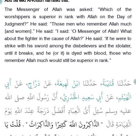
Abu Sa’eed Al-Khudri narrated that:
The Messenger of Allah was asked: “Which of the
worshippers is superior in rank with Allah on the Day of
Judgment?” He said: “Those men who remember Allah much
[and women].” He said: “I said: ‘O Messenger of Allah! What
about the fighter in the cause of Allah?’ He said: ‘If he were to
strike with his sword among the disbelievers and the idolater,
until it breaks, and he (or it) is dyed with blood, those who
remember Allah much would still be superior in rank.”
حَدَّثَنَا
قُتَيْبَةُ
، حَدَّثَنَا
ابْنُ لَهِيعَةَ
، عَنْ
دَرَّاجٍ
، عَنْ
أَبِي
الْهَيْثَمِ
، عَنْ
أَبِي سَعِيدٍ الْخُدْرِيِّ
، أَنَّ رَسُولَ اللَّهِ صلى الله
عليه وسلم سُئِلَ أَىُّ الْعِبَادِ أَفْضَلُ دَرَجَةً عِنْدَ اللَّهِ يَوْمَ
الْقِيَامَةِ قَالَ ‏
"‏ الذَّاكِرُونَ اللَّهَ كَثِيرًا وَالذَّاكِرَاتُ ‏"‏ ‏.‏ قُلْتُ يَا