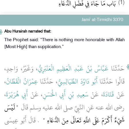
بَاب مَا جَاءَ فِي فَضْلِ الدُّعَاءِ
(1)
Jami` at-Tirmidhi 3370
Abu Hurairah narrated that:
The Prophet said: “There is nothing more honorable with Allah
[Most High] than supplication.”
حَدَّثَنَا
عَبَّاسُ بْنُ عَبْدِ الْعَظِيمِ الْعَنْبَرِيُّ
، وَغَيْرُ، وَاحِدٍ،
،
عِمْرَانُ الْقَطَّانُ
، حَدَّثَنَا
أَبُو دَاوُدَ الطَّيَالِسِيُّ
قَالُوا حَدَّثَنَا
،
أَبِي هُرَيْرَةَ
، عَنْ
سَعِيدِ بْنِ أَبِي الْحَسَنِ
، عَنْ
قَتَادَةَ
عَنْ
رضى الله عنه عَنِ النَّبِيِّ صلى الله عليه وسلم قَالَ ‏
"‏ لَيْسَ
شَيْءٌ أَكْرَمَ عَلَى اللَّهِ تَعَالَى مِنَ الدُّعَاءِ ‏"
‏ ‏.‏ قَالَ أَبُو عِيسَى