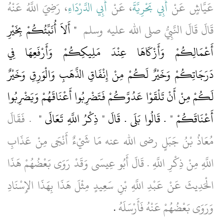
عَيَّاشٍ عَنْ
أَبِي بَحْرِيَّةَ
، عَنْ
أَبِي الدَّرْدَاءِ
، رَضِيَ اللَّهُ عَنْهُ
قَالَ قَالَ النَّبِيُّ صلى الله عليه وسلم ‏
"‏ أَلاَ أُنَبِّئُكُمْ بِخَيْرِ
أَعْمَالِكُمْ وَأَزْكَاهَا عِنْدَ مَلِيكِكُمْ وَأَرْفَعِهَا فِي
دَرَجَاتِكُمْ وَخَيْرٌ لَكُمْ مِنْ إِنْفَاقِ الذَّهَبِ وَالْوَرِقِ وَخَيْرٌ
لَكُمْ مِنْ أَنْ تَلْقَوْا عَدُوَّكُمْ فَتَضْرِبُوا أَعْنَاقَهُمْ وَيَضْرِبُوا
أَعْنَاقَكُمْ ‏"‏ ‏.‏ قَالُوا بَلَى ‏.‏ قَالَ ‏"‏ ذِكْرُ اللَّهِ تَعَالَى ‏"
‏ ‏.‏ فَقَالَ
مُعَاذُ بْنُ جَبَلٍ رضى الله عنه مَا شَيْءٌ أَنْجَى مِنْ عَذَابِ
اللَّهِ مِنْ ذِكْرِ اللَّهِ ‏.‏ قَالَ أَبُو عِيسَى وَقَدْ رَوَى بَعْضُهُمْ هَذَا
الْحَدِيثَ عَنْ عَبْدِ اللَّهِ بْنِ سَعِيدٍ مِثْلَ هَذَا بِهَذَا الإِسْنَادِ
وَرَوَى بَعْضُهُمْ عَنْهُ فَأَرْسَلَهُ
‏.‏