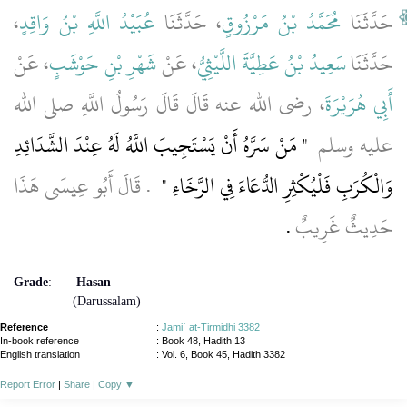
،
عُبَيْدُ اللَّهِ بْنُ وَاقِدٍ
، حَدَّثَنَا
مُحَمَّدُ بْنُ مَرْزُوقٍ
حَدَّثَنَا
حَدَّثَنَا
سَعِيدُ بْنُ عَطِيَّةَ اللَّيْثِيُّ
، عَنْ
شَهْرِ بْنِ حَوْشَبٍ
، عَنْ
أَبِي هُرَيْرَةَ
، رضى الله عنه قَالَ قَالَ رَسُولُ اللَّهِ صلى الله
عليه وسلم ‏
"‏ مَنْ سَرَّهُ أَنْ يَسْتَجِيبَ اللَّهُ لَهُ عِنْدَ الشَّدَائِدِ
وَالْكُرَبِ فَلْيُكْثِرِ الدُّعَاءَ فِي الرَّخَاءِ ‏"
‏ ‏.‏ قَالَ أَبُو عِيسَى هَذَا
حَدِيثٌ غَرِيبٌ
‏.‏
Grade
:
Hasan
(Darussalam)
Reference
:
Jami` at-Tirmidhi 3382
In-book reference
: Book 48, Hadith 13
English translation
:
Vol. 6, Book 45, Hadith 3382
Report Error
|
Share
|
Copy
▼