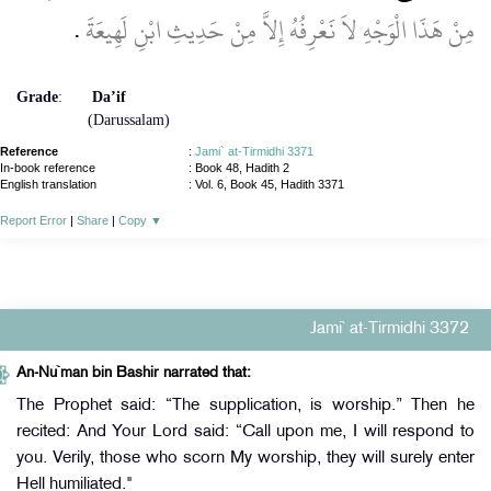
مِنْ هَذَا الْوَجْهِ لاَ نَعْرِفُهُ إِلاَّ مِنْ حَدِيثِ ابْنِ لَهِيعَةَ
‏.‏
Grade
:
Da’if
(Darussalam)
Reference
:
Jami` at-Tirmidhi 3371
In-book reference
: Book 48, Hadith 2
English translation
:
Vol. 6, Book 45, Hadith 3371
Report Error
|
Share
|
Copy
▼
Jami` at-Tirmidhi 3372
An-Nu`man bin Bashir narrated that:
The Prophet said: “The supplication, is worship.” Then he
recited: And Your Lord said: “Call upon me, I will respond to
you. Verily, those who scorn My worship, they will surely enter
Hell humiliated."