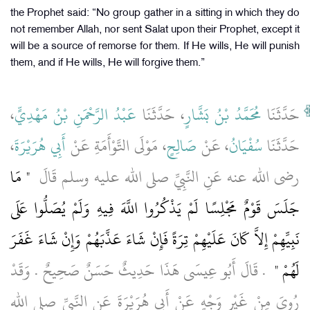
the Prophet said: “No group gather in a sitting in which they do
not remember Allah, nor sent Salat upon their Prophet, except it
will be a source of remorse for them. If He wills, He will punish
them, and if He wills, He will forgive them.”
،
عَبْدُ الرَّحْمَنِ بْنُ مَهْدِيٍّ
، حَدَّثَنَا
مُحَمَّدُ بْنُ بَشَّارٍ
حَدَّثَنَا
،
أَبِي هُرَيْرَةَ
، مَوْلَى التَّوْأَمَةِ عَنْ
صَالِحٍ
، عَنْ
سُفْيَانُ
حَدَّثَنَا
رضى الله عنه عَنِ النَّبِيِّ صلى الله عليه وسلم قَالَ ‏
"‏ مَا
جَلَسَ قَوْمٌ مَجْلِسًا لَمْ يَذْكُرُوا اللَّهَ فِيهِ وَلَمْ يُصَلُّوا عَلَى
نَبِيِّهِمْ إِلاَّ كَانَ عَلَيْهِمْ تِرَةً فَإِنْ شَاءَ عَذَّبَهُمْ وَإِنْ شَاءَ غَفَرَ
لَهُمْ ‏"
‏ ‏.‏ قَالَ أَبُو عِيسَى هَذَا حَدِيثٌ حَسَنٌ صَحِيحٌ ‏.‏ وَقَدْ
رُوِيَ مِنْ غَيْرِ وَجْهٍ عَنْ أَبِي هُرَيْرَةَ عَنِ النَّبِيِّ صلى الله