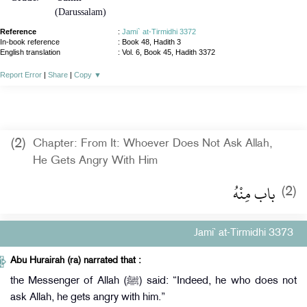
(Darussalam)
Reference
:
Jami` at-Tirmidhi 3372
In-book reference
: Book 48, Hadith 3
English translation
:
Vol. 6, Book 45, Hadith 3372
Report Error
|
Share
|
Copy
▼
(2)
Chapter: From It: Whoever Does Not Ask Allah,
He Gets Angry With Him
باب مِنْهُ ‏
(2)
Jami` at-Tirmidhi 3373
Abu Hurairah (ra) narrated that :
the Messenger of Allah (ﷺ) said: “Indeed, he who does not
ask Allah, he gets angry with him.”