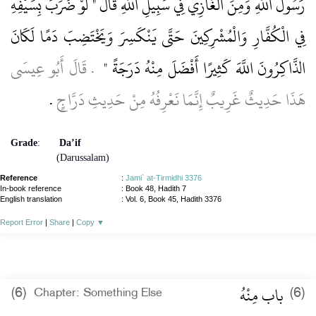
رَسُولَ اللَّهِ وَمِنَ الْغَازِي فِي سَبِيلِ اللَّهِ قَالَ ‏"‏ لَوْ ضَرَبَ بِسَيْفِهِ
فِي الْكُفَّارِ وَالْمُشْرِكِينَ حَتَّى يَنْكَسِرَ وَيَخْتَضِبَ دَمًا لَكَانَ
الذَّاكِرُونَ اللَّهَ كَثِيرًا أَفْضَلَ مِنْهُ دَرَجَةً ‏"
‏ ‏.‏ قَالَ أَبُو عِيسَى
هَذَا حَدِيثٌ غَرِيبٌ إِنَّمَا نَعْرِفُهُ مِنْ حَدِيثِ دَرَّاجٍ
‏.‏
Grade
:
Da’if
(Darussalam)
Reference
:
Jami` at-Tirmidhi 3376
In-book reference
: Book 48, Hadith 7
English translation
:
Vol. 6, Book 45, Hadith 3376
Report Error
|
Share
|
Copy
▼
باب مِنْهُ ‏
(6)
(6)
Chapter: Something Else