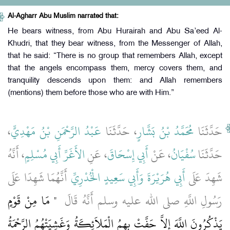
Al-Agharr Abu Muslim narrated that:
He bears witness, from Abu Hurairah and Abu Sa’eed Al-
Khudri, that they bear witness, from the Messenger of Allah,
that he said: “There is no group that remembers Allah, except
that the angels encompass them, mercy covers them, and
tranquility descends upon them: and Allah remembers
(mentions) them before those who are with Him.”
،
عَبْدُ الرَّحْمَنِ بْنُ مَهْدِيٍّ
، حَدَّثَنَا
مُحَمَّدُ بْنُ بَشَّارٍ
حَدَّثَنَا
حَدَّثَنَا
سُفْيَانُ
، عَنْ
أَبِي إِسْحَاقَ
، عَنِ
الأَغَرِّ أَبِي مُسْلِمٍ
، أَنَّهُ
شَهِدَ عَلَى
أَبِي هُرَيْرَةَ
وَأَبِي سَعِيدٍ الْخُدْرِيِّ
أَنَّهُمَا شَهِدَا عَلَى
رَسُولِ اللَّهِ صلى الله عليه وسلم أَنَّهُ قَالَ ‏
"‏ مَا مِنْ قَوْمٍ
يَذْكُرُونَ اللَّهَ إِلاَّ حَفَّتْ بِهِمُ الْمَلاَئِكَةُ وَغَشِيَتْهُمُ الرَّحْمَةُ