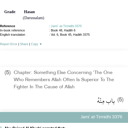
Grade
:
Hasan
(Darussalam)
Reference
:
Jami` at-Tirmidhi 3375
In-book reference
: Book 48, Hadith 6
English translation
:
Vol. 6, Book 45, Hadith 3375
Report Error
|
Share
|
Copy
▼
(5)
Chapter: Something Else Concerning ‘The One
Who Remembers Allah Often Is Superior To The
Fighter In The Cause of Allah
باب مِنْهُ ‏
(5)
Jami` at-Tirmidhi 3376