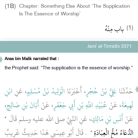
(1B)
Chapter: Something Else About ‘The Supplication
Is The Essence of Worship’
باب مِنْهُ
(1)
Jami` at-Tirmidhi 3371
Anas bin Malik narrated that :
the Prophet said: “The supplication is the essence of worship.”
حَدَّثَنَا
عَلِيُّ بْنُ حُجْرٍ
، أَخْبَرَنَا
الْوَلِيدُ بْنُ مُسْلِمٍ
، عَنِ
ابْنِ
،
أَبَانَ بْنِ صَالِحٍ
، عَنْ
عُبَيْدِ اللَّهِ بْنِ أَبِي جَعْفَرٍ
، عَنْ
لَهِيعَةَ
عَنْ
أَنَسِ بْنِ مَالِكٍ
، عَنِ النَّبِيِّ صلى الله عليه وسلم قَالَ ‏
"‏
الدُّعَاءُ مُخُّ الْعِبَادَةِ ‏"
‏ ‏.‏ قَالَ أَبُو عِيسَى هَذَا حَدِيثٌ غَرِيبٌ