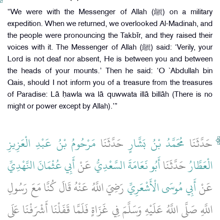
“We were with the Messenger of Allah (ﷺ) on a military
expedition. When we returned, we overlooked Al-Madinah, and
the people were pronouncing the Takbīr, and they raised their
voices with it. The Messenger of Allah (ﷺ) said: ‘Verily, your
Lord is not deaf nor absent, He is between you and between
the heads of your mounts.’ Then he said: ‘O `Abdullah bin
Qais, should I not inform you of a treasure from the treasures
of Paradise: Lā ḥawla wa lā quwwata illā billāh (There is no
might or power except by Allah).’”
حَدَّثَنَا
مُحَمَّدُ بْنُ بَشَّارٍ
حَدَّثَنَا
مَرْحُومُ بْنُ عَبْدِ الْعَزِيزِ
الْعَطَّارُ
حَدَّثَنَا
أَبُو نَعَامَةَ السَّعْدِيُّ
عَنْ
أَبِي عُثْمَانَ النَّهْدِيِّ
عَنْ
أَبِي مُوسَى الْأَشْعَرِيِّ
رَضِيَ اللَّهُ عَنْهُ قَالَ كُنَّا مَعَ رَسُولِ
اللَّهِ صَلَّى اللَّهُ عَلَيْهِ وَسَلَّمَ فِي غَزَاةٍ فَلَمَّا قَفَلْنَا أَشْرَفْنَا عَلَى