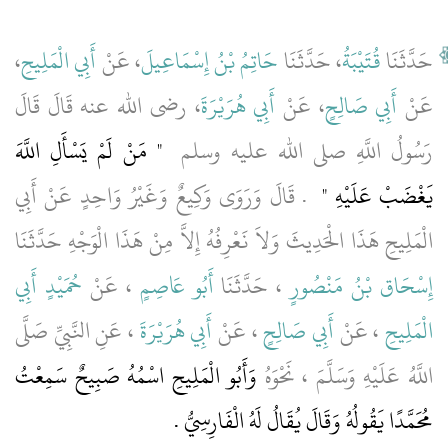
،
أَبِي الْمَلِيحِ
، عَنْ
حَاتِمُ بْنُ إِسْمَاعِيلَ
، حَدَّثَنَا
قُتَيْبَةُ
حَدَّثَنَا
عَنْ
أَبِي صَالِحٍ
، عَنْ
أَبِي هُرَيْرَةَ
، رضى الله عنه قَالَ قَالَ
رَسُولُ اللَّهِ صلى الله عليه وسلم ‏
"‏ مَنْ لَمْ يَسْأَلِ اللَّهَ
يَغْضَبْ عَلَيْهِ ‏"
‏ ‏.‏ قَالَ وَرَوَى وَكِيعٌ وَغَيْرُ وَاحِدٍ عَنْ أَبِي
الْمَلِيحِ هَذَا الْحَدِيثَ وَلاَ نَعْرِفُهُ إِلاَّ مِنْ هَذَا الْوَجْهِ حَدَّثَنَا
إِسْحَاق بْنُ مَنْصُورٍ
، حَدَّثَنَا
أَبُو عَاصِمٍ
، عَنْ
حُمَيْدٍ أَبِي
الْمَلِيحِ
، عَنْ
أَبِي صَالِحٍ
، عَنْ
أَبِي هُرَيْرَةَ
، عَنِ النَّبِيِّ صَلَّى
اللَّهُ عَلَيْهِ وَسَلَّمَ ، نَحْوَهُ
وَأَبُو الْمَلِيحِ اسْمُهُ صَبِيحٌ سَمِعْتُ
مُحَمَّدًا يَقُولُهُ وَقَالَ يُقَالُ لَهُ الْفَارِسِيُّ ‏.‏