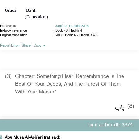
Grade
:
Da’if
(Darussalam)
Reference
:
Jami` at-Tirmidhi 3373
In-book reference
: Book 48, Hadith 4
English translation
:
Vol. 6, Book 45, Hadith 3373
Report Error
|
Share
|
Copy
▼
(3)
Chapter: Something Else: ‘Remembrance Is The
Best Of Your Deeds, And The Purest Of Them
With Your Master’
باب
(3)
Jami` at-Tirmidhi 3374
Abu Musa Al-Ash`ari (ra) said: