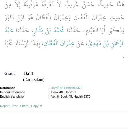
هَذَا حَدِيثٌ حَسَنٌ غَرِيبٌ لاَ نَعْرِفُهُ مَرْفُوعًا إِلاَّ مِنْ
حَدِيثِ عِمْرَانَ الْقَطَّانِ وَعِمْرَانُ الْقَطَّانُ هُوَ ابْنُ دَاوَرَ
وَيُكْنَى أَبَا الْعَوَّامِ ‏.‏ حَدَّثَنَا
مُحَمَّدُ بْنُ بَشَّارٍ
، حَدَّثَنَا
عَبْدُ
الرَّحْمَنِ بْنُ مَهْدِيٍّ
، عَنْ
عِمْرَانَ الْقَطَّانِ
، بِهَذَا الإِسْنَادِ نَحْوَهُ
‏.‏
Grade
:
Da’if
(Darussalam)
Reference
:
Jami` at-Tirmidhi 3370
In-book reference
: Book 48, Hadith 1
English translation
:
Vol. 6, Book 45, Hadith 3370
Report Error
|
Share
|
Copy
▼