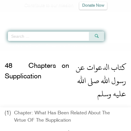
Contribute to our mission
Donate Now
Qur'an
|
Sunnah
|
Prayer Times
|
Audio
Home
»
Jami` at-Tirmidhi
» Chapters on Supplication
كتاب الدعوات عن
48
Chapters on
رسول الله صلى الله
Supplication
عليه وسلم
(1)
Chapter: What Has Been Related About The
Virtue OF The Supplication