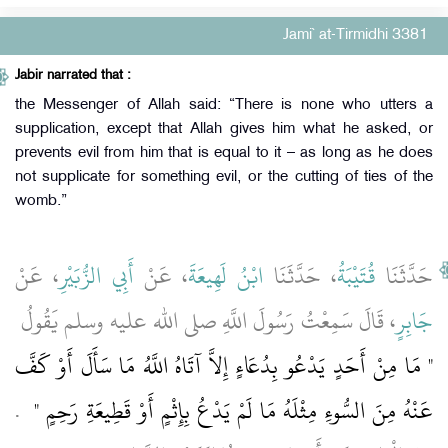
Jami` at-Tirmidhi 3381
Jabir narrated that :
the Messenger of Allah said: “There is none who utters a
supplication, except that Allah gives him what he asked, or
prevents evil from him that is equal to it – as long as he does
not supplicate for something evil, or the cutting of ties of the
womb.”
حَدَّثَنَا
قُتَيْبَةُ
، حَدَّثَنَا
ابْنُ لَهِيعَةَ
، عَنْ
أَبِي الزُّبَيْرِ
، عَنْ
جَابِرٍ
، قَالَ سَمِعْتُ رَسُولَ اللَّهِ صلى الله عليه وسلم يَقُولُ ‏
"‏ مَا مِنْ أَحَدٍ يَدْعُو بِدُعَاءٍ إِلاَّ آتَاهُ اللَّهُ مَا سَأَلَ أَوْ كَفَّ
عَنْهُ مِنَ السُّوءِ مِثْلَهُ مَا لَمْ يَدْعُ بِإِثْمٍ أَوْ قَطِيعَةِ رَحِمٍ ‏"
‏ ‏.‏