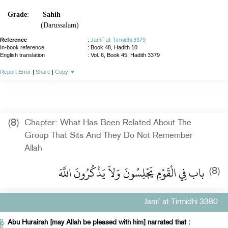
Grade
:
Sahih
(Darussalam)
Reference
:
Jami` at-Tirmidhi 3379
In-book reference
: Book 48, Hadith 10
English translation
:
Vol. 6, Book 45, Hadith 3379
Report Error
|
Share
|
Copy
▼
(8)
Chapter: What Has Been Related About The
Group That Sits And They Do Not Remember
Allah
باب فِي الْقَوْمِ يَجْلِسُونَ وَلاَ يَذْكُرُونَ اللَّهَ ‏
(8)
Jami` at-Tirmidhi 3380
Abu Hurairah [may Allah be pleased with him] narrated that :