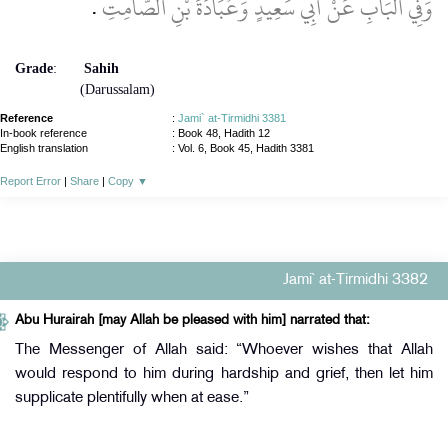
وَفِي الْبَابِ عَنْ أَبِي سَعِيدٍ وَعُبَادَةَ بْنِ الصَّامِتِ
‏.‏
Grade
:
Sahih
(Darussalam)
Reference
:
Jami` at-Tirmidhi 3381
In-book reference
: Book 48, Hadith 12
English translation
:
Vol. 6, Book 45, Hadith 3381
Report Error
|
Share
|
Copy
▼
Jami` at-Tirmidhi 3382
Abu Hurairah [may Allah be pleased with him] narrated that:
The Messenger of Allah said: “Whoever wishes that Allah
would respond to him during hardship and grief, then let him
supplicate plentifully when at ease.”