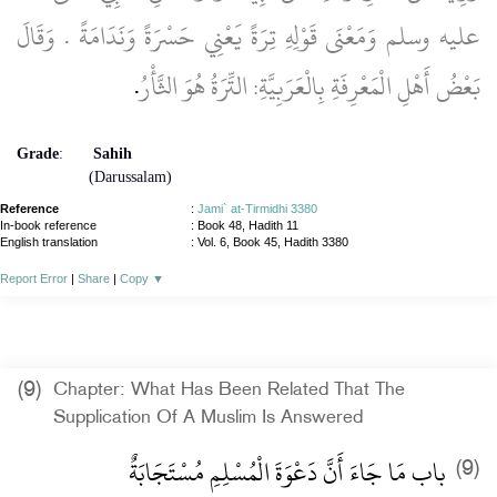
عليه وسلم وَمَعْنَى قَوْلِهِ تِرَةً يَعْنِي حَسْرَةً وَنَدَامَةً ‏.‏ وَقَالَ
.
بَعْضُ أَهْلِ الْمَعْرِفَةِ بِالْعَرَبِيَّةِ: التِّرَةُ هُوَ الثَّأْرُ
Grade
:
Sahih
(Darussalam)
Reference
:
Jami` at-Tirmidhi 3380
In-book reference
: Book 48, Hadith 11
English translation
:
Vol. 6, Book 45, Hadith 3380
Report Error
|
Share
|
Copy
▼
(9)
Chapter: What Has Been Related That The
Supplication Of A Muslim Is Answered
باب مَا جَاءَ أَنَّ دَعْوَةَ الْمُسْلِمِ مُسْتَجَابَةٌ ‏
(9)