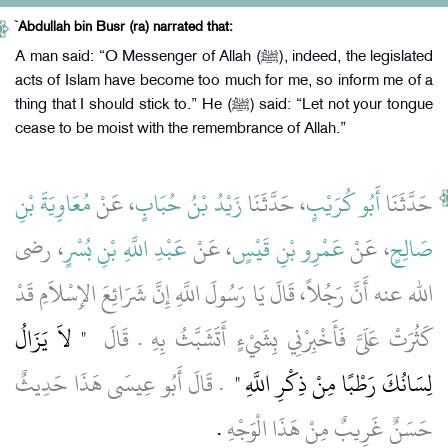
`Abdullah bin Busr (ra) narrated that:
A man said: “O Messenger of Allah (ﷺ), indeed, the legislated
acts of Islam have become too much for me, so inform me of a
thing that I should stick to.” He (ﷺ) said: “Let not your tongue
cease to be moist with the remembrance of Allah.”
حَدَّثَنَا
أَبُو كُرَيْبٍ
، حَدَّثَنَا
زَيْدُ بْنُ حُبَابٍ
، عَنْ
مُعَاوِيَةَ بْنِ
صَالِحٍ
، عَنْ
عَمْرِو بْنِ قَيْسٍ
، عَنْ
عَبْدِ اللَّهِ بْنِ بُسْرٍ
، رضى
الله عنه أَنَّ رَجُلاً، قَالَ يَا رَسُولَ اللَّهِ إِنَّ شَرَائِعَ الإِسْلاَمِ قَدْ
كَثُرَتْ عَلَىَّ فَأَخْبِرْنِي بِشَيْءٍ أَتَشَبَّثُ بِهِ ‏.‏ قَالَ ‏
"‏ لاَ يَزَالُ
لِسَانُكَ رَطْبًا مِنْ ذِكْرِ اللَّهِ ‏"
‏ ‏.‏ قَالَ أَبُو عِيسَى هَذَا حَدِيثٌ
حَسَنٌ غَرِيبٌ مِنْ هَذَا الْوَجْهِ
‏.‏