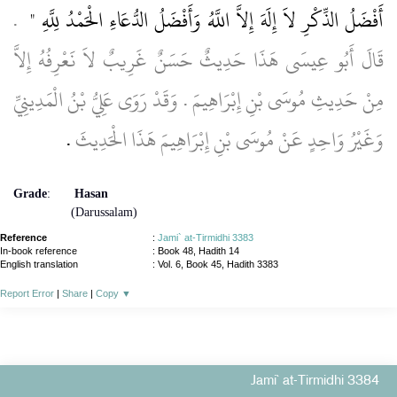
أَفْضَلُ الذِّكْرِ لاَ إِلَهَ إِلاَّ اللَّهُ وَأَفْضَلُ الدُّعَاءِ الْحَمْدُ لِلَّهِ ‏"
‏ ‏.‏
قَالَ أَبُو عِيسَى هَذَا حَدِيثٌ حَسَنٌ غَرِيبٌ لاَ نَعْرِفُهُ إِلاَّ
مِنْ حَدِيثِ مُوسَى بْنِ إِبْرَاهِيمَ ‏.‏ وَقَدْ رَوَى عَلِيُّ بْنُ الْمَدِينِيِّ
وَغَيْرُ وَاحِدٍ عَنْ مُوسَى بْنِ إِبْرَاهِيمَ هَذَا الْحَدِيثَ
‏.‏
Grade
:
Hasan
(Darussalam)
Reference
:
Jami` at-Tirmidhi 3383
In-book reference
: Book 48, Hadith 14
English translation
:
Vol. 6, Book 45, Hadith 3383
Report Error
|
Share
|
Copy
▼
Jami` at-Tirmidhi 3384