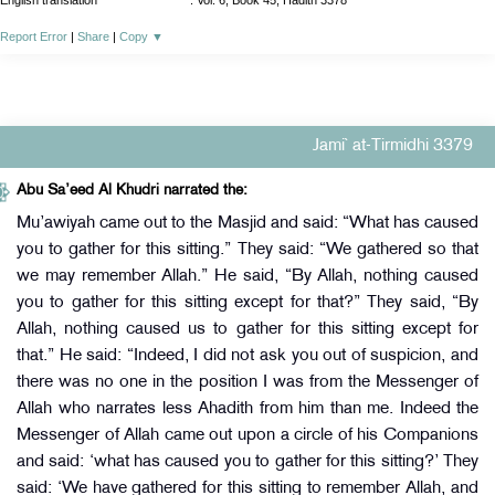
English translation
:
Vol. 6, Book 45, Hadith 3378
Report Error
|
Share
|
Copy
▼
Jami` at-Tirmidhi 3379
Abu Sa’eed Al Khudri narrated the:
Mu’awiyah came out to the Masjid and said: “What has caused
you to gather for this sitting.” They said: “We gathered so that
we may remember Allah.” He said, “By Allah, nothing caused
you to gather for this sitting except for that?” They said, “By
Allah, nothing caused us to gather for this sitting except for
that.” He said: “Indeed, I did not ask you out of suspicion, and
there was no one in the position I was from the Messenger of
Allah who narrates less Ahadith from him than me. Indeed the
Messenger of Allah came out upon a circle of his Companions
and said: ‘what has caused you to gather for this sitting?’ They
said: ‘We have gathered for this sitting to remember Allah, and