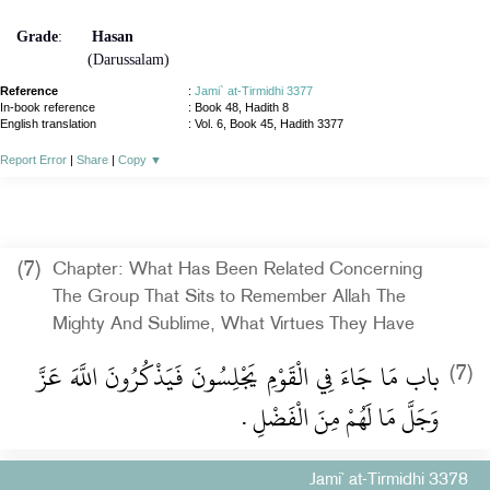
Grade
:
Hasan
(Darussalam)
Reference
:
Jami` at-Tirmidhi 3377
In-book reference
: Book 48, Hadith 8
English translation
:
Vol. 6, Book 45, Hadith 3377
Report Error
|
Share
|
Copy
▼
(7)
Chapter: What Has Been Related Concerning
The Group That Sits to Remember Allah The
Mighty And Sublime, What Virtues They Have
باب مَا جَاءَ فِي الْقَوْمِ يَجْلِسُونَ فَيَذْكُرُونَ اللَّهَ عَزَّ
(7)
وَجَلَّ مَا لَهُمْ مِنَ الْفَضْلِ ‏.‏
Jami` at-Tirmidhi 3378