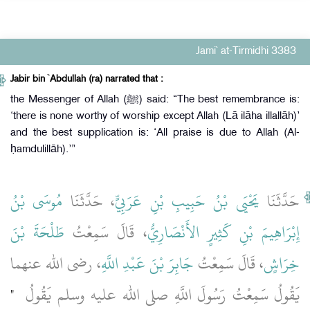
Jami` at-Tirmidhi 3383
Jabir bin `Abdullah (ra) narrated that :
the Messenger of Allah (ﷺ) said: “The best remembrance is:
‘there is none worthy of worship except Allah (Lā ilāha illallāh)’
and the best supplication is: ‘All praise is due to Allah (Al-
ḥamdulillāh).’”
حَدَّثَنَا
يَحْيَى بْنُ حَبِيبِ بْنِ عَرَبِيٍّ
، حَدَّثَنَا
مُوسَى بْنُ
إِبْرَاهِيمَ بْنِ كَثِيرٍ الأَنْصَارِيُّ
، قَالَ سَمِعْتُ
طَلْحَةَ بْنَ
خِرَاشٍ
، قَالَ سَمِعْتُ
جَابِرَ بْنَ عَبْدِ اللَّهِ
، رضى الله عنهما
يَقُولُ سَمِعْتُ رَسُولَ اللَّهِ صلى الله عليه وسلم يَقُولُ ‏
"‏