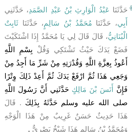
حَدَّثَنَا
عَبْدُ الْوَارِثِ بْنُ عَبْدِ الصَّمَدِ
، حَدَّثَنِي
أَبِي
، حَدَّثَنَا
مُحَمَّدُ بْنُ سَالِمٍ
، حَدَّثَنَا
ثَابِتٌ
الْبُنَانِيُّ
، قَالَ قَالَ لِي يَا مُحَمَّدُ إِذَا اشْتَكَيْتَ
فَضَعْ يَدَكَ حَيْثُ تَشْتَكِي وَقُلْ
بِسْمِ اللَّهِ
أَعُوذُ بِعِزَّةِ اللَّهِ وَقُدْرَتِهِ مِنْ شَرِّ مَا أَجِدُ مِنْ
وَجَعِي هَذَا ثُمَّ ارْفَعْ يَدَكَ ثُمَّ أَعِدْ ذَلِكَ وِتْرًا
فَإِنَّ
أَنَسَ بْنَ مَالِكٍ
حَدَّثَنِي أَنَّ رَسُولَ اللَّهِ
صلى الله عليه وسلم حَدَّثَهُ بِذَلِكَ
‏.‏ قَالَ
هَذَا حَدِيثٌ حَسَنٌ غَرِيبٌ مِنْ هَذَا الْوَجْهِ
وَمُحَمَّدُ بْنُ سَالِمٍ هَذَا شَيْخٌ بَصْرِيٌّ
‏.‏