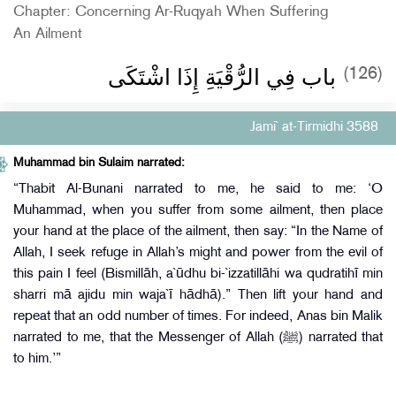
Chapter: Concerning Ar-Ruqyah When Suffering
An Ailment
باب فِي الرُّقْيَةِ إِذَا اشْتَكَى
(126)
Jami` at-Tirmidhi 3588
Muhammad bin Sulaim narrated:
“Thabit Al-Bunani narrated to me, he said to me: ‘O
Muhammad, when you suffer from some ailment, then place
your hand at the place of the ailment, then say: “In the Name of
Allah, I seek refuge in Allah’s might and power from the evil of
this pain I feel (Bismillāh, a`ūdhu bi-`izzatillāhi wa qudratihī min
sharri mā ajidu min waja`ī hādhā).” Then lift your hand and
repeat that an odd number of times. For indeed, Anas bin Malik
narrated to me, that the Messenger of Allah (ﷺ) narrated that
to him.’”