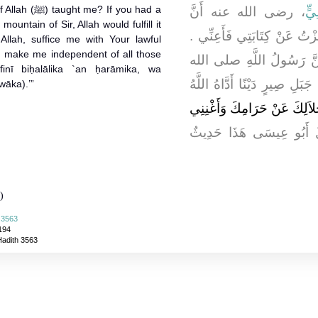
 If you had a
يٍّ
، رضى الله عنه أَنَّ
ountain of Sir, Allah would fulfill it
زْتُ عَنْ كِتَابَتِي فَأَعِنِّي ‏.‏
Allah, suffice me with Your lawful
nd make me independent of all those
ِيهِنَّ رَسُولُ اللَّهِ صلى الله
inī biḥalālika `an ḥarāmika, wa
ِ صِيرٍ دَيْنًا أَدَّاهُ اللَّهُ
wāka).’”
"َلاَلِكَ عَنْ حَرَامِكَ وَأَغْنِنِي
الَ أَبُو عِيسَى هَذَا حَدِيثٌ
)
i 3563
194
Hadith 3563