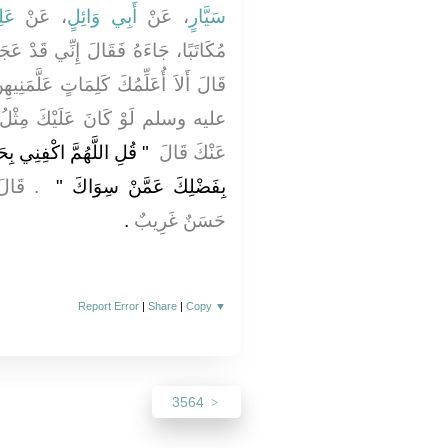
سَيَّارٍ
، عَنْ
أَبِي وَائِلٍ
، عَنْ
عَلِ
مُكَاتَبًا، جَاءَهُ فَقَالَ إِنِّي قَدْ عَجَ
قَالَ أَلاَ أُعَلِّمُكَ كَلِمَاتٍ عَلَّمَن
عليه وسلم لَوْ كَانَ عَلَيْكَ مِثْلُ جَبَل
عَنْكَ قَالَ ‏
‏ قُلِ اللَّهُمَّ اكْفِنِي بِح
بِفَضْلِكَ عَمَّنْ سِوَاكَ ‏"
‏ ‏.‏ قَ
حَسَنٌ غَرِيبٌ
‏.‏
Report Error
|
Share
|
Copy
▼
3564