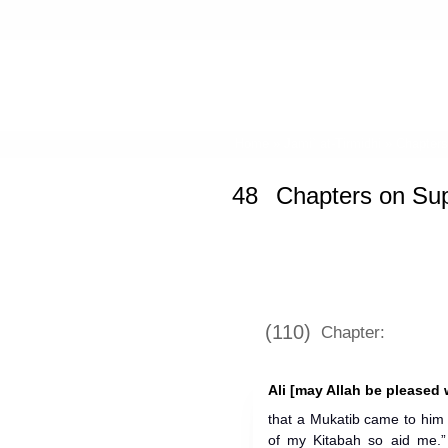
Home
»
Jami` at-Tirmidhi
»
Chapters
48
Chapters on Sup
(110)
Chapter:
Ali [may Allah be pleased 
that a Mukatib came to him
of my Kitabah so aid me.”