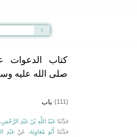
Qur'an
|
Sunnah
|
Prayer Times
|
Audio
563
كتاب الدعوات ع
صلى الله عليه وس
باب
(111)
حَدَّثَنَا
عَبْدُ اللَّهِ بْنُ عَبْدِ الرَّحْمَنِ
أ
حَدَّثَنَا
أَبُو مُعَاوِيَةَ
، عَنْ
عَبْدِ ال