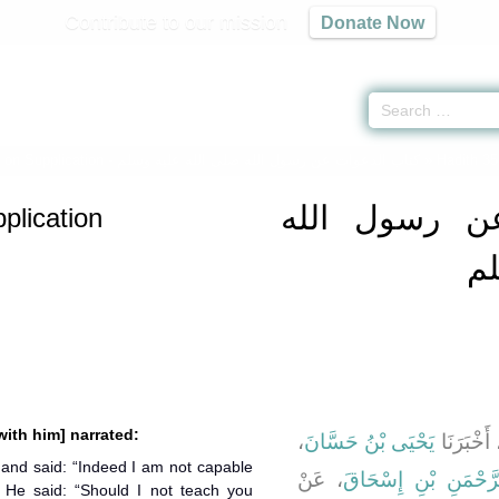
Contribute to our mission
Donate Now
 on Supplication -
كتاب الدعوات عن رسول الله صلى الله عليه وسلم
» Hadith 3
ن رسول الله
plication
لم
with him] narrated:
،
يَحْيَى بْنُ حَسَّانَ
، َخْبَرَنَا
 and said: “Indeed I am not capable
رَّحْمَنِ بْنِ إِسْحَاقَ
، عَنْ
 He said: “Should I not teach you