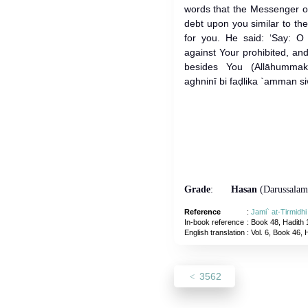
words that the Messenger of Allah (ﷺ) taught me?
debt upon you similar to the m
for you. He said: ‘Say: O 
against Your prohibited, a
besides You (Allāhummakf
aghninī bi faḍlika `amman si
Grade
:
Hasan
(Darussalam
Reference
:
Jami` at-Tirmidh
In-book reference
: Book 48, Hadith 
English translation
:
Vol. 6, Book 46, 
3562