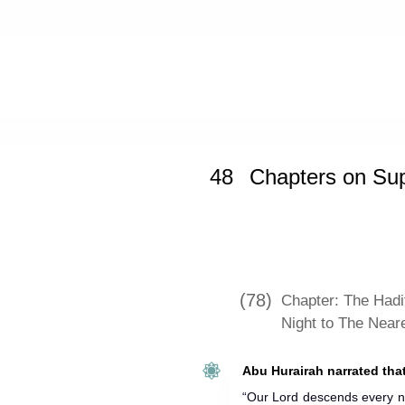
Home
»
Jami` at-Tirmidhi
»
Chapters
48
Chapters on Sup
(78)
Chapter: The Hadi
Night to The Near
Abu Hurairah narrated that
“Our Lord descends every ni