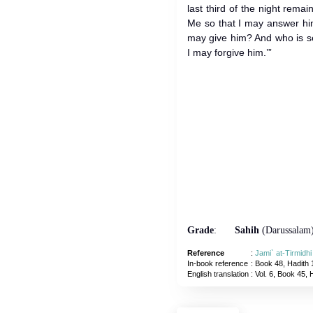
last third of the night rema
Me so that I may answer hi
may give him? And who is s
I may forgive him.’”
Grade
:
Sahih
(Darussalam
Reference
:
Jami` at-Tirmidh
In-book reference
: Book 48, Hadith 
English translation
:
Vol. 6, Book 45, 