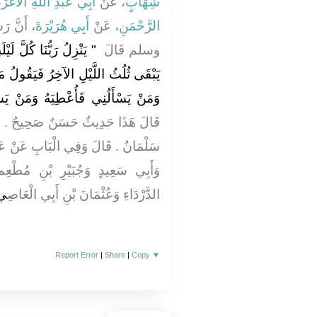
شِهَابٍ
، عَنْ
أَبِي عَبْدِ اللَّهِ الأَغَرِّ
و
الرَّحْمَنِ
، عَنْ
أَبِي هُرَيْرَةَ
أَنَّ رَس
وسلم قَالَ ‏
‏ يَنْزِلُ رَبُّنَا كُلَّ لَيْ
يَبْقَى ثُلُثُ اللَّيْلِ الآخِرُ فَيَقُولُ 
وَمَنْ يَسْأَلُنِي فَأُعْطِيَهُ وَمَنْ يَس"
قَالَ هَذَا حَدِيثٌ حَسَنٌ صَحِيحٌ ‏.‏ وَأَب
سَلْمَانُ ‏.‏ قَالَ وَفِي الْبَابِ عَنْ عَلِ
وَأَبِي سَعِيدٍ وَجُبَيْرِ بْنِ مُطْعِمٍ 
الدَّرْدَاءِ وَعُثْمَانَ بْنِ أَبِي الْعَاصِ
ي 
Report Error
|
Share
|
Copy
▼