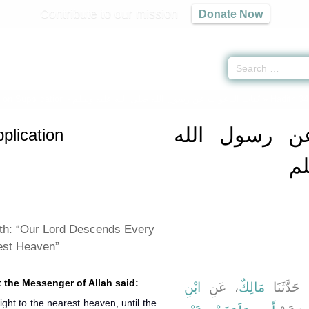
Contribute to our mission
Donate Now
 on Supplication -
كتاب الدعوات عن رسول الله صلى الله عليه وسلم
» Hadith 3
ن رسول الله
plication
لم
th: “Our Lord Descends Every
est Heaven”
 the Messenger of Allah said:
، َدَّثَنَا
مَالِكٌ
، عَنِ
ابْنِ
ght to the nearest heaven, until the