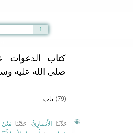
Qur'an
|
Sunnah
|
Prayer Times
|
Audio
498
كتاب الدعوات ع
صلى الله عليه وس
باب
(79)
حَدَّثَنَا
الأَنْصَارِيُّ
، حَدَّثَنَا
مَعْنٌ
ح