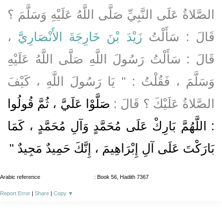
الصَّلاةُ عَلَى النَّبِيِّ صَلَّى اللَّهُ عَلَيْهِ وَسَلَّمَ ؟
قَالَ : سَأَلْتُ
زَيْدَ بْنَ خَارِجَةَ الأَنْصَارِيَّ
،
قَالَ : سَأَلْتُ رَسُولَ اللَّهِ صَلَّى اللَّهُ عَلَيْهِ
وَسَلَّمَ ، فَقُلْتُ : " يَا رَسُولَ اللَّهِ ، كَيْفَ
الصَّلاةُ عَلَيْكَ ؟ قَالَ :
صَلَّوْا عَلَيَّ ، ثُمَّ قُولُوا
: اللَّهُمَّ بَارِكْ عَلَى مُحَمَّدٍ وَآلِ مُحَمَّدٍ ، كَمَا
بَارَكْتَ عَلَى آلِ إِبْرَاهِيمَ ، إِنَّكَ حَمِيدٌ مَجِيدٌ "
Arabic reference
: Book 56, Hadith 7367
Report Error
|
Share
|
Copy
▼