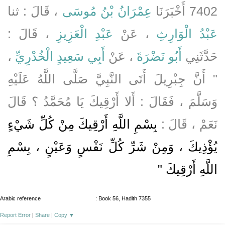
7402 أَخْبَرَنَا
عِمْرَانُ بْنُ مُوسَى
، قَالَ : ثنا
عَبْدُ الْوَارِثِ
، عَنْ
عَبْدِ الْعَزِيزِ
، قَالَ :
حَدَّثَنِي
أَبُو نَضْرَةَ
، عَنْ
أَبِي سَعِيدٍ الْخُدْرِيِّ
،
" أَنَّ جِبْرِيلَ أَتَى النَّبِيَّ صَلَّى اللَّهُ عَلَيْهِ
وَسَلَّمَ ، فَقَالَ : أَلا أَرْقِيكَ يَا مُحَمَّدُ ؟ قَالَ
نَعَمْ ، قَالَ :
بِسْمِ اللَّهِ أَرْقِيكَ مِنْ كُلِّ شَيْءٍ
يُؤْذِيكَ ، وَمِنْ شَرِّ كُلِّ نَفْسٍ وَعَيْنٍ ، بِسْمِ
اللَّهِ أَرْقِيكَ "
Arabic reference
: Book 56, Hadith 7355
Report Error
|
Share
|
Copy
▼