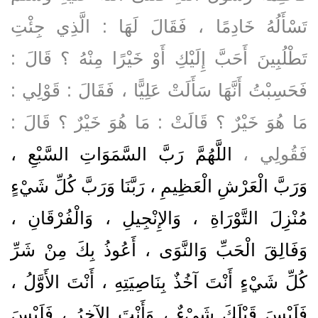
تَسْأَلُهُ خَادِمًا ، فَقَالَ لَهَا : الَّذِي جِئْتِ
تَطْلُبِينَ أَحَبَّ إِلَيْكِ أَوْ خَيْرًا مِنْهُ ؟ قَالَ :
فَحَسِبْتُ أَنَّهَا سَأَلَتْ عَلِيًّا ، فَقَالَ : قَوْلِي :
مَا هُوَ خَيْرٌ ؟ قَالَتْ : مَا هُوَ خَيْرٌ ؟ قَالَ :
فَقُولِي ،
اللَّهُمَّ رَبَّ السَّمَوَاتِ السَّبْعِ ،
وَرَبَّ الْعَرْشِ الْعَظِيمِ ، رَبَّنَا وَرَبَّ كُلِّ شَيْءٍ
مُنْزِلَ التَّوْرَاةِ ، وَالإِنْجِيلِ ، وَالْفُرْقَانِ ،
وَفَالِقَ الْحَبِّ وَالنَّوَى ، أَعُوذُ بِكَ مِنْ شَرِّ
كُلِّ شَيْءٍ أَنْتَ آخُذٌ بِنَاصِيَتِهِ ، أَنْتَ الأَوَّلُ ،
فَلَيْسَ قَبْلَكَ شَيْءٌ ، وَأَنْتَ الآخِرُ ، فَلَيْسَ