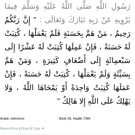
رَسُولِ اللَّهِ صَلَّى اللَّهُ عَلَيْهِ وَسَلَّمَ فِيمَا
يَرْوِيهِ عَنْ رَبِهِ تَبَارَكَ وَتَعَالَى :
" إِنَّ رَبَّكُمْ
رَحِيمٌ ، مَنْ هَمَّ بِحَسَنَةٍ فَلَمْ يَعْمَلْهَا ، كُتِبَتْ
لَهُ حَسَنَةً ، فَإِنْ عَمِلَهَا كُتِبَتْ لَهُ عَشْرًا إِلَى
سَبْعمِائَةٍ إِلَى أَضْعَافٍ كَثِيرَةٍ ، وَمَنْ هَمَّ
بِسَيِّئَةٍ وَلَمْ يَعْمَلْهَا ، كُتِبَتْ لَهُ حَسَنَةً ، فَإِنْ
عَمَلَهَا كُتِبَتْ وَاحِدَةً أَوْ يَمْحَاهَا اللَّهُ ، وَلا
يَهْلِكُ عَلَى اللَّهِ إِلا هَالِكٌ "
Arabic reference
: Book 56, Hadith 7365
Report Error
|
Share
|
Copy
▼