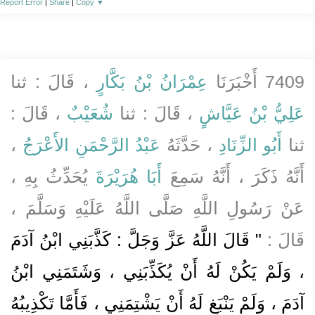
Report Error
|
Share
|
Copy
▼
7409 أَخْبَرَنَا
عِمْرَانُ بْنُ بَكَّارٍ
، قَالَ : ثنا
عَلِيُّ بْنُ عَيَّاشٍ
، قَالَ : ثنا
شُعَيْبٌ
، قَالَ :
ثنا
أَبُو الزِّنَادِ
، حَدَّثَهُ
عَبْدُ الرَّحْمَنِ الأَعْرَجُ
،
أَنَّهُ ذَكَرَ ، أَنَّهُ سَمِعَ
أَبَا هُرَيْرَةَ
يُحَدِّثُ بِهِ ،
عَنْ رَسُولِ اللَّهِ صَلَّى اللَّهُ عَلَيْهِ وَسَلَّمَ ،
قَالَ :
" قَالَ اللَّهُ عَزَّ وَجَلَّ : كَذَّبَنِي ابْنُ آدَمَ
، وَلَمْ يَكُنْ لَهُ أَنْ يُكَذِّبَنِي ، وَشَتَمَنِي ابْنُ
آدَمَ ، وَلَمْ يَنْبَغِ لَهُ أَنْ يَشْتِمَنِي ، فَأَمَّا تَكْذِيبُهُ