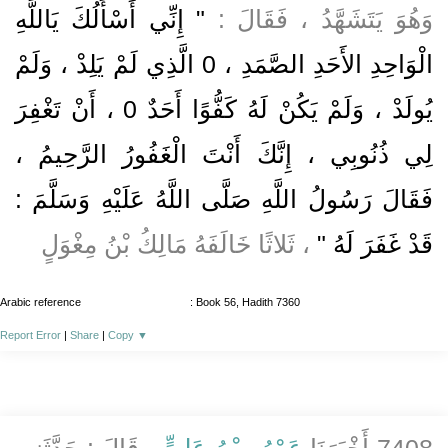
وَهُوَ يَتَشَهَّدُ ، فَقَالَ :
" إِنِّي أَسْأَلُكَ يَاللَّهِ
الْوَاحِدِ الأَحَدِ الصَّمَدِ ، 0 الَّذِي لَمْ يَلِدْ ، وَلَمْ
يُولَدْ ، وَلَمْ يَكُنْ لَهُ كَفُّوًا أَحَدٌ 0 ، أَنْ تَغْفِرَ
لِي ذُنُوبِي ، إِنَّكَ أَنْتَ الْغَفُورُ الرَّحِيمُ ،
فَقَالَ رَسُولُ اللَّهِ صَلَّى اللَّهُ عَلَيْهِ وَسَلَّمَ :
قَدْ غَفَرَ لَهُ "
، ثَلاثًا خَالَفَهُ مَالِكُ بْنُ مِغْوَلٍ
Arabic reference
: Book 56, Hadith 7360
Report Error
|
Share
|
Copy
▼
7408 أَخْبَرَنَا
عَمْرُو بْنُ عَلِيٍّ
، قَالَ : حَدَّثَنِي