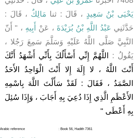
يَحْيَى بْنُ سَعِيدٍ
، قَالَ : ثنا
مَالِكٌ
، قَالَ :
حَدَّثَنِي
عَبْدُ اللَّهِ بْنُ بُرَيْدَةَ
، عَنْ
أَبِيهِ
، " أَنّ
النَّبِيَّ صَلَّى اللَّهُ عَلَيْهِ وَسَلَّمَ سَمِعَ رَجُلا ،
يَقُولُ :
اللَّهُمَّ إِنِّي أَسْأَلُكَ بِأَنِّي أَشْهَدُ أَنَّكَ
أَنْتَ اللَّهُ ، لا إِلَهَ إِلا أَنْتَ الْوَاحِدُ الأَحَدُ
الصَّمَدُ ، فَقَالَ : لَقَدْ سَأَلْتَ اللَّهَ بِاسْمِهِ
الأَعْظَمِ الَّذِي إِذَا دُعِيَ بِهِ أَجَابَ ، وَإِذَا سُئِلَ
بِهِ أَعْطَى "
Arabic reference
: Book 56, Hadith 7361