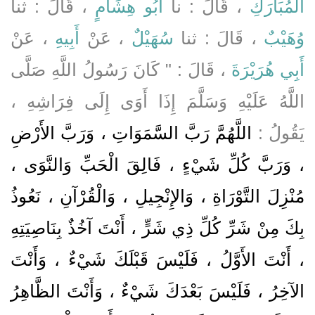
الْمُبَارَكِ
، قَالَ : نا
أَبُو هِشَامٍ
، قَالَ : ثنا
وُهَيْبٌ
، قَالَ : ثنا
سُهَيْلٌ
، عَنْ
أَبِيهِ
، عَنْ
أَبِي هُرَيْرَةَ
، قَالَ : " كَانَ رَسُولُ اللَّهِ صَلَّى
اللَّهُ عَلَيْهِ وَسَلَّمَ إِذَا أَوَى إِلَى فِرَاشِهِ ،
يَقُولُ :
اللَّهُمَّ رَبَّ السَّمَوَاتِ ، وَرَبَّ الأَرْضِ
، وَرَبَّ كُلِّ شَيْءٍ ، فَالِقَ الْحَبِّ وَالنَّوَى ،
مُنْزِلَ التَّوْرَاةِ ، وَالإِنْجِيلِ ، وَالْقُرْآنِ ، نَعُوذُ
بِكَ مِنْ شَرِّ كُلِّ ذِي شَرٍّ ، أَنْتَ آخُذٌ بِنَاصِيَتِهِ
، أَنْتَ الأَوَّلُ ، فَلَيْسَ قَبْلَكَ شَيْءٌ ، وَأَنْتَ
الآخِرُ ، فَلَيْسَ بَعْدَكَ شَيْءٌ ، وَأَنْتَ الظَّاهِرُ