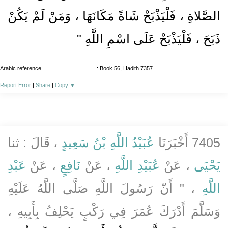
الصَّلاةِ ، فَلْيَذْبَحْ شَاةً مَكَانَهَا ، وَمَنْ لَمْ يَكُنْ
ذَبَحَ ، فَلْيَذْبَحْ عَلَى اسْمِ اللَّهِ "
Arabic reference
: Book 56, Hadith 7357
Report Error
|
Share
|
Copy
▼
7405 أَخْبَرَنَا
عُبَيْدُ اللَّهِ بْنُ سَعِيدٍ
، قَالَ : ثنا
يَحْيَى
، عَنْ
عُبَيْدِ اللَّهِ
، عَنْ
نَافِعٍ
، عَنْ
عَبْدِ
اللَّهِ
، " أَنّ رَسُولَ اللَّهِ صَلَّى اللَّهُ عَلَيْهِ
وَسَلَّمَ أَدْرَكَ عُمَرَ فِي رَكْبٍ يَحْلِفُ بِأَبِيهِ ،