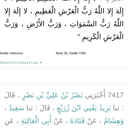
إِلَهَ إِلا اللَّهُ رَبُّ الْعَرْشِ الْعَظِيمِ ، لا إِلَهَ إِلا
اللَّهُ رَبُّ السَّمَوَاتِ ، وَرَبُّ الأَرْضِ ، وَرَبُّ
الْعَرْشِ الْكَرِيمِ "
Arabic reference
: Book 56, Hadith 7369
Report Error
|
Share
|
Copy
▼
7417 أَخْبَرَنِي
نَصْرُ بْنُ عَلِيِّ بْنِ نَصْرٍ
، قَالَ
: ثنا
يَزِيدُ يَعْنِي ابْنَ زُرَيْعٍ
، قَالَ : ثنا
سَعِيدٌ
،
وَهِشَامٌ
، عَنْ
قَتَادَةَ
، عَنْ
أَبِي الْعَالِيَةِ
، عَنِ