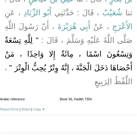
ثنا
شُعَيْبٌ
، قَالَ : حَدَّثَنِي
أَبُو الزِّنَادِ
، عَنِ
الأَعْرَجِ
، عَنْ
أَبِي هُرَيْرَةَ
، أَنّ رَسُولَ اللَّهِ
صَلَّى اللَّهُ عَلَيْهِ وَسَلَّمَ ، قَالَ :
" لِلَّهِ تِسْعَةٌ
وَتِسْعُونَ اسْمًا ، مِائَةٌ إِلا وَاحِدًا ، مَنْ
أَحْصَاهَا دَخَلَ الْجَنَّةَ ، إِنَّهُ وِتْرٌ يُحِبُّ الْوِتْرَ "
،
اللَّفْظُ الِرَبِيعٍ
Arabic reference
: Book 56, Hadith 7354
Report Error
|
Share
|
Copy
▼