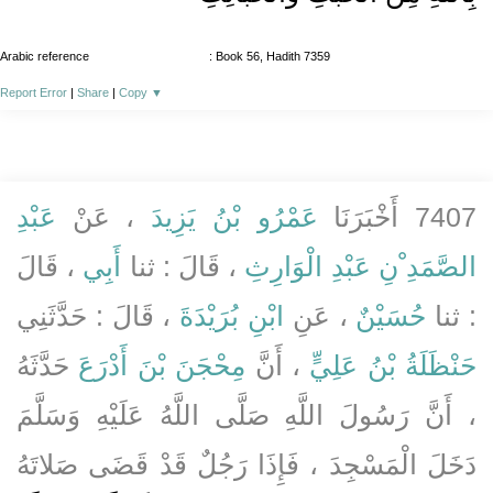
Arabic reference
: Book 56, Hadith 7359
Report Error
|
Share
|
Copy
▼
7407 أَخْبَرَنَا
عَمْرُو بْنُ يَزِيدَ
، عَنْ
عَبْدِ
الصَّمَدِ ْنِ عَبْدِ الْوَارِثِ
، قَالَ : ثنا
أَبِي
، قَالَ
: ثنا
حُسَيْنٌ
، عَنِ
ابْنِ بُرَيْدَةَ
، قَالَ : حَدَّثَنِي
حَنْظَلَةُ بْنُ عَلِيٍّ
، أَنَّ
مِحْجَنَ بْنَ أَدْرَعَ
حَدَّثَهُ
، أَنَّ رَسُولَ اللَّهِ صَلَّى اللَّهُ عَلَيْهِ وَسَلَّمَ
دَخَلَ الْمَسْجِدَ ، فَإِذَا رَجُلٌ قَدْ قَضَى صَلاتَهُ