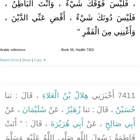
، فَلَيْسَ فَوْقَكَ شَيْءٌ ، وَأَنْتَ الْبَاطِنُ ،
فَلَيْسَ دُونَكَ شَيْءٌ ، أَقْضِ عَنِّي الدَّيْنَ ،
وَأَغْنِنِي مِنَ الْفَقْرِ "
Arabic reference
: Book 56, Hadith 7363
Report Error
|
Share
|
Copy
▼
7411 أَخْبَرَنِي
هِلالُ بْنُ الْعَلاءِ
، قَالَ : ثنا
حُسَيْنٌ
، قَالَ : ثنا
زُهَيْرٌ
، عَنْ
سُلَيْمَانَ
، عَنْ
أَبِي صَالِحٍ
، عَنْ
أَبِي هُرَيْرَةَ
، قَالَ : " أَتَتْ
فَاطِمَةُ رَسُولَ اللَّهِ صَلَّى اللَّهُ عَلَيْهِ وَسَلَّمَ