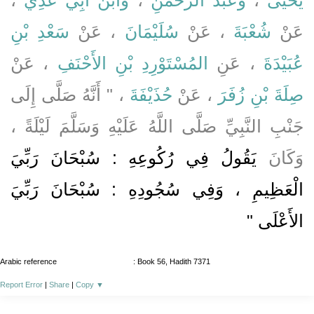
عَنْ
شُعْبَةَ
، عَنْ
سُلَيْمَانَ
، عَنْ
سَعْدِ بْنِ
عُبَيْدَةَ
، عَنِ
المُسْتَوْرِدِ بْنِ الأَحْنَفِ
، عَنْ
صِلَةَ بْنِ زُفَرَ
، عَنْ
حُذَيْفَةَ
، " أَنَّهُ صَلَّى إِلَى
جَنْبِ النَّبِيِّ صَلَّى اللَّهُ عَلَيْهِ وَسَلَّمَ لَيْلَةً ،
وَكَانَ
يَقُولُ فِي رُكُوعِهِ : سُبْحَانَ رَبِّيَ
الْعَظِيمِ ، وَفِي سُجُودِهِ : سُبْحَانَ رَبِّيَ
الأَعْلَى "
Arabic reference
: Book 56, Hadith 7371
Report Error
|
Share
|
Copy
▼