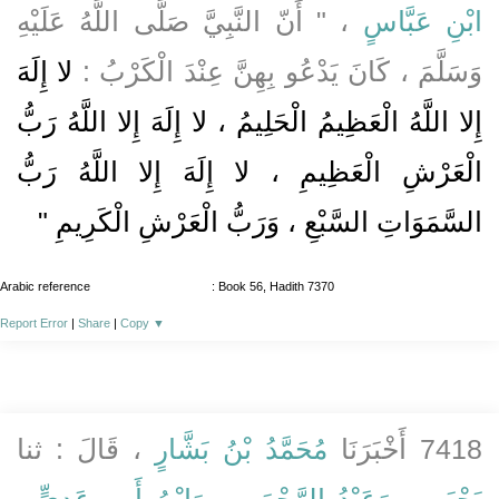
ابْنِ عَبَّاسٍ
، " أَنّ النَّبِيَّ صَلَّى اللَّهُ عَلَيْهِ
وَسَلَّمَ ، كَانَ يَدْعُو بِهِنَّ عِنْدَ الْكَرْبُ :
لا إِلَهَ
إِلا اللَّهُ الْعَظِيمُ الْحَلِيمُ ، لا إِلَهَ إِلا اللَّهُ رَبُّ
الْعَرْشِ الْعَظِيمِ ، لا إِلَهَ إِلا اللَّهُ رَبُّ
السَّمَوَاتِ السَّبْعِ ، وَرَبُّ الْعَرْشِ الْكَرِيمِ "
Arabic reference
: Book 56, Hadith 7370
Report Error
|
Share
|
Copy
▼
7418 أَخْبَرَنَا
مُحَمَّدُ بْنُ بَشَّارٍ
، قَالَ : ثنا
يَحْيَى
،
وَعَبْدُ الرَّحْمَنِ
،
وَابْنُ أَبِي عَدِيٍّ
،