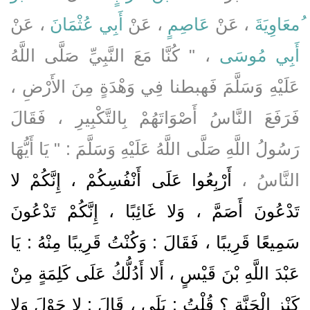
ُمعَاوِيَةَ
، عَنْ
عَاصِمٍ
، عَنْ
أَبِي عُثْمَانَ
، عَنْ
أَبِي مُوسَى
، " كُنَّا مَعَ النَّبِيِّ صَلَّى اللَّهُ
عَلَيْهِ وَسَلَّمَ فَهبطنا فِي وَهْدَةٍ مِنَ الأَرْضِ ،
فَرَفَعَ النَّاسُ أَصْوَاتَهُمْ بِالتَّكْبِيرِ ، فَقَالَ
رَسُولُ اللَّهِ صَلَّى اللَّهُ عَلَيْهِ وَسَلَّمَ : " يَا أَيُّهَا
النَّاسُ ،
أَرْبِعُوا عَلَى أَنْفُسِكُمْ ، إِنَّكُمْ لا
تَدْعُونَ أَصَمَّ ، وَلا غَائِبًا ، إِنَّكُمْ تَدْعُونَ
سَمِيعًا قَرِيبًا ، فَقَالَ : وَكُنْتُ قَرِيبًا مِنْهُ : يَا
عَبْدَ اللَّهِ بْنَ قَيْسٍ ، أَلا أَدُلُّكُ عَلَى كَلِمَةٍ مِنْ
كَنْزِ الْجَنَّةِ ؟ قُلْتُ : بَلَى ، قَالَ : لا حَوْلَ وَلا