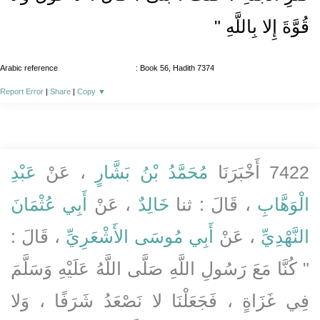
قُوَّةَ إِلا بِاللَّهِ "
Arabic reference
: Book 56, Hadith 7374
Report Error
|
Share
|
Copy
▼
7422 أَخْبَرَنَا
مُحَمَّدُ بْنُ بَشَّارٍ
، عَنْ
عَبْدِ
الْوَهَّابِ
، قَالَ : ثنا
خَالِدٌ
، عَنْ
أَبِي عُثْمَانَ
النَّهْدِيِّ
، عَنْ
أَبِي مُوسَى الأَشْعَرِيِّ
، قَالَ :
" كُنَّا مَعَ رَسُولِ اللَّهِ صَلَّى اللَّهُ عَلَيْهِ وَسَلَّمَ
فِي غَزَاةٍ ، فَجَعَلْنَا لا نَصْعَدُ شَرَفًا ، وَلا