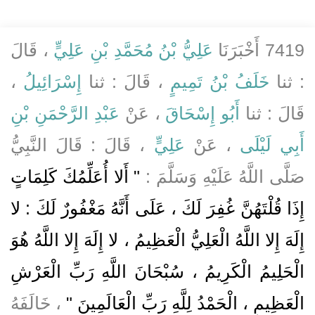
7419 أَخْبَرَنَا
عَلِيُّ بْنُ مُحَمَّدِ بْنِ عَلِيٍّ
، قَالَ
: ثنا
خَلَفُ بْنُ تَمِيمٍ
، قَالَ : ثنا
إِسْرَائِيلُ
،
قَالَ : ثنا
أَبُو إِسْحَاقَ
، عَنْ
عَبْدِ الرَّحْمَنِ بْنِ
أَبِي لَيْلَى
، عَنْ
عَلِيٍّ
، قَالَ : قَالَ النَّبِيُّ
صَلَّى اللَّهُ عَلَيْهِ وَسَلَّمَ :
" أَلا أُعَلِّمُكَ كَلِمَاتٍ
إِذَا قُلْتَهُنَّ غُفِرَ لَكَ ، عَلَى أَنَّهُ مَغْفُورٌ لَكَ : لا
إِلَهَ إِلا اللَّهُ الْعَلِيُّ الْعَظِيمُ ، لا إِلَهَ إِلا اللَّهُ هُوَ
الْحَلِيمُ الْكَرِيمُ ، سُبْحَانَ اللَّهِ رَبِّ الْعَرْشِ
الْعَظِيمِ ، الْحَمْدُ لِلَّهِ رَبِّ الْعَالَمِينَ "
، خَالَفَهُ