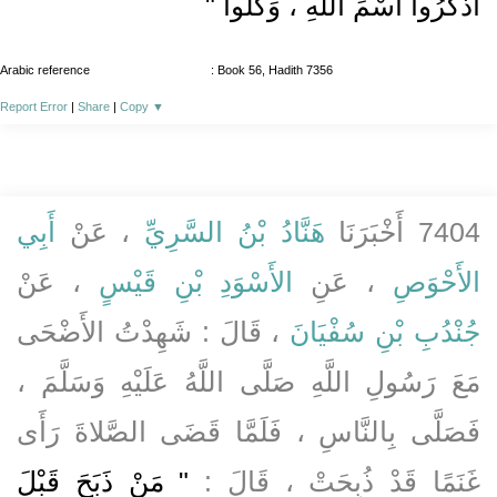
اذْكُرُوا اسْمَ اللَّهِ ، وَكُلُوا "
Arabic reference
: Book 56, Hadith 7356
Report Error
|
Share
|
Copy
▼
7404 أَخْبَرَنَا
هَنَّادُ بْنُ السَّرِيِّ
، عَنْ
أَبِي
الأَحْوَصِ
، عَنِ
الأَسْوَدِ بْنِ قَيْسٍ
، عَنْ
جُنْدُبِ بْنِ سُفْيَانَ
، قَالَ : شَهِدْتُ الأَضْحَى
مَعَ رَسُولِ اللَّهِ صَلَّى اللَّهُ عَلَيْهِ وَسَلَّمَ ،
فَصَلَّى بِالنَّاسِ ، فَلَمَّا قَضَى الصَّلاةَ رَأَى
غَنَمًا قَدْ ذُبِحَتْ ، قَالَ :
" مَنْ ذَبَحَ قَبْلَ