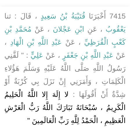
7415 أَخْبَرَنَا
قُتَيْبَةُ بْنُ سَعِيدٍ
، قَالَ : ثنا
يَعْقُوبُ
، عَنِ
ابْنِ عَجْلانَ
، عَنْ
مُحَمَّدِ بْنِ
كَعْبٍ الْقُرَظِيِّ
، عَنْ
عَبْدِ اللَّهِ بْنِ الْهَادِ
،
عَنْ
عَبْدِ اللَّهِ بْنِ جَعْفَرٍ
، عَنْ
عَلِيٍّ
: " لَقَّنِي
رَسُولُ اللَّهِ صَلَّى اللَّهُ عَلَيْهِ وَسَلَّمَ هَؤُلاءِ
الْكَلِمَاتِ ، وَأَمَرَنِي إِنْ نَزَلَ بِي كُرْبَةٌ أَوْ
شِدَّةٌ أَنْ أَقُولَهَا :
لا إِلَهَ إِلا اللَّهُ الْحَلِيمُ
الْكَرِيمُ ، سُبْحَانَهُ تَبَارَكَ اللَّهُ رَبُّ الْعَرْشِ
الْعَظِيمِ ، الْحَمْدُ لِلَّهِ رَبِّ الْعَالَمِينَ "