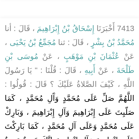
7413 أَخْبَرَنَا
إِسْحَاقُ بْنُ إِبْرَاهِيمَ
، قَالَ : أنا
مُحَمَّدُ بْنُ بِشْرٍ
، قَالَ : ثنا
مُجَمِّعُ بْنُ يَحْيَى
،
عَنْ
عُثْمَانَ بْنِ مَوْهَبٍ
، عَنْ
مُوسَى بْنِ
طَلْحَةَ
، عَنْ
أَبِيهِ
، قَالَ : قُلْنَا : " يَا رَسُولَ
اللَّهِ ، كَيْفَ الصَّلاةُ عَلَيْكَ ؟ قَالَ : قُولُوا :
اللَّهُمَّ صَلِّ عَلَى مُحَمَّدٍ وَآَلِ مُحَمَّدٍ ، كَمَا
صَلّيِتَ عَلَى إِبْرَاهِيمَ وَآلِ إِبْرَاهِيمَ ، وَبَارِكْ
عَلَى مُحَمَّدٍ وَعَلَى آلِ مُحَمَّدٍ ، كَمَا بَارِكْتَ