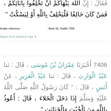
فَقَالَ : إِنَّ
اللَّهَ يَنْهَاكُمْ أَنْ تَحْلِفُوا بِآبَائِكُمْ ،
فَمَنْ كَانَ حَالِفًا فَلْيَحْلِفْ بِاللَّهِ أَوْ لِيَسْكُتْ "
Arabic reference
: Book 56, Hadith 7358
Report Error
|
Share
|
Copy
▼
7406 أَخْبَرَنَا
عِمْرَانُ بْنُ مُوسَى
، قَالَ : ثنا
عَبْدُ الْوَارِثِ
، قَالَ : ثنا
عَبْدُ الْعَزِيزِ
، عَنْ
أَنَسٍ
، قَالَ : " كَانَ رَسُولُ اللَّهِ صَلَّى اللَّهُ
عَلَيْهِ وَسَلَّمَ
إِذَا دَخَلَ الْخَلاءَ ، قَالَ : أَعُوذُ
بِاللَّهِ مِنَ الْخُبُثِ وَالْخَبَائِثِ "