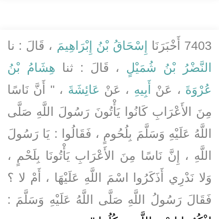
7403 أَخْبَرَنَا
إِسْحَاقُ بْنُ إِبْرَاهِيمَ
، قَالَ : نا
النَّضْرُ بْنُ شُمَيْلٍ
، قَالَ : ثنا
هِشَامُ بْنُ
عُرْوَةَ
، عَنْ
أَبِيهِ
، عَنْ
عَائِشَةَ
، " أَنَّ نَاسًا
مِنَ الأَعْرَابِ كَانُوا يَأْتُونَ رَسُولَ اللَّهِ صَلَّى
اللَّهُ عَلَيْهِ وَسَلَّمَ بِلُحُومٍ ، فَقَالُوا : يَا رَسُولَ
اللَّهِ ، إِنَّ نَاسًا مِنَ الأَعْرَابِ يَأْتُونَا بِلَحْمٍ ،
وَلا نَدْرِي أَذَكَرُوا اسْمَ اللَّهِ عَلَيْهَا ، أَمْ لا ؟
فَقَالَ رَسُولُ اللَّهِ صَلَّى اللَّهُ عَلَيْهِ وَسَلَّمَ :