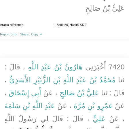
عَلِيُّ بْنُ صَالِحٍ
Arabic reference
: Book 56, Hadith 7372
Report Error
|
Share
|
Copy
▼
7420 أَخْبَرَنِي
هَارُونُ بْنُ عَبْدِ اللَّهِ
، قَالَ :
ثنا
مُحَمَّدُ بْنُ عَبْدِ اللَّهِ بْنِ الزُّبَيْرِ الأَسَدِيُّ
،
قَالَ : ثنا
عَلِيُّ بْنُ صَالِحٍ
، عَنْ
أَبِي إِسْحَاقَ
،
عَنْ
عَمْرِو بْنِ مُرَّةَ
، عَنْ
عَبْدِ اللَّهِ بْنِ سَلَمَةَ
، عَنْ
عَلِيٍّ
، قَالَ : قَالَ لِي رَسُولُ اللَّهِ