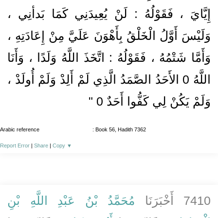
إِيَّايَ ، فَقَوْلُهُ : لَنْ يُعِيدَنِي كَمَا بَدأنِي ،
وَلَيْسَ أَوَّلُ الْخَلْقُ بِأَهْوَنَ عَلَيَّ مِنْ إِعَادَتِهِ ،
وَأَمَّا شَتْمُهُ ، فَقَوْلُهُ : اتَّخَذَ اللَّهُ وَلَدًا ، وَأَنَا
اللَّهُ 0 الأَحَدُ الصَّمَدُ الَّذِي لَمْ أَلِدْ وَلَمْ أُولَدْ ،
وَلَمْ يَكُنْ لِي كَفُّوا أَحَدٌ 0 "
Arabic reference
: Book 56, Hadith 7362
Report Error
|
Share
|
Copy
▼
7410 أَخْبَرَنَا
مُحَمَّدُ بْنُ عَبْدِ اللَّهِ بْنِ