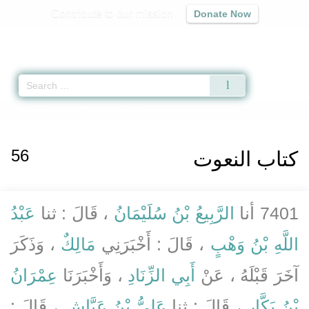
Contribute to our mission
Donate Now
Qur'an
|
Sunnah
|
Prayer Times
|
Audio
Home
» Sunan an-Nasa'i al-Kubra
56
كتاب النعوت
7401 أنا
الرَّبِيعُ بْنُ سُلَيْمَانُ
، قَالَ : ثنا
عَبْدُ
اللَّهِ بْنُ وَهْبٍ
، قَالَ : أَخْبَرَنِي
مَالِكٌ
، وَذَكَرَ
آخَرَ قَبْلَهُ ، عَنْ
أَبِي الزِّنَادِ
، وَأَخْبَرَنَا
عِمْرَانُ
بْنُ بَكَّارٍ
، قَالَ : ثنا
عَلِيُّ بْنُ عَيَّاشٍ
، قَالَ :