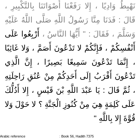
نَهْبِطُ وَادِيًا ، إِلا رَفَعْنَا أَصْوَاتَنَا بِالتَّكْبِيرِ ،
قَالَ : فَدَنَا مِنَّا رَسُولُ اللَّهِ صَلَّى اللَّهُ عَلَيْهِ
وَسَلَّمَ ، فَقَالَ : " أَيُّهَا النَّاسُ ،
أَرْبِعُوا عَلَى
أَنْفُسِكُمْ ، فَإِنَّكُمْ لا تَدْعُونَ أَصَمَّ ، وَلا غَائِبًا
، إِنَّمَا تَدْعُونَ سَمِيعًا بَصِيرًا ، إِنَّ الَّذِي
تَدْعُونَ أَقْرَبُ إِلَى أَحَدِكُمْ مِنْ عُنُقِ رَاحِلَتِهِ
، ثُمَّ قَالَ : يَا عَبْدَ اللَّهِ بْنَ قَيْسٍ ، إِلا أَدُلُّكَ
عَلَى كَلِمَةٍ هِيَ مِنْ كُنُوزِ الْجَنَّةِ ؟ لا حَوْلَ وَلا
قُوَّةَ إِلا بِاللَّهِ "
Arabic reference
: Book 56, Hadith 7375