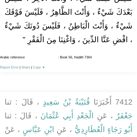
بَعْدَكَ شَيْءٌ ، وَأَنْتَ الظَّاهِرُ ، فَلَيْسَ فَوْقَكَ
شَيْءٌ ، وَأَنْتَ الْبَاطِنُ ، فَلَيْسَ دُونَكَ شَيْءٌ
، اقْضِ عَنَّا الدِّينَ ، وَاغْنِنَا مِنَ الْفَقْرِ "
Arabic reference
: Book 56, Hadith 7364
Report Error
|
Share
|
Copy
▼
7412 أَخْبَرَنَا
قُتَيْبَةُ بْنُ سَعِيدٍ
، قَالَ : ثنا
جَعْفَرٌ
، عَنِ
الْجَعْدِ أَبِي عُثْمَانَ
، قَالَ : ثنا
أَبُو رَجَاءٍ الْعُطَارِدِيُّ
، عَنِ
ابْنِ عَبَّاسٍ
، عَنْ