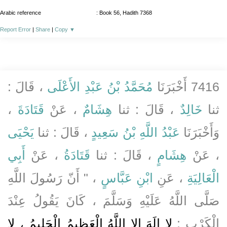
Arabic reference
: Book 56, Hadith 7368
Report Error
|
Share
|
Copy
▼
7416 أَخْبَرَنَا
مُحَمَّدُ بْنُ عَبْدِ الأَعْلَى
، قَالَ :
ثنا
خَالِدٌ
، قَالَ : ثنا
هِشَامٌ
، عَنْ
قَتَادَةَ
،
وَأَخْبَرَنَا
عَبْدُ اللَّهِ بْنُ سَعِيدٍ
، قَالَ : ثنا
يَحْيَى
، عَنْ
هِشَامٍ
، قَالَ : ثنا
قَتَادَةُ
، عَنْ
أَبِي
الْعَالِيَةِ
، عَنِ
ابْنِ عَبَّاسٍ
، " أَنّ رَسُولَ اللَّهِ
صَلَّى اللَّهُ عَلَيْهِ وَسَلَّمَ ، كَانَ يَقُولُ عِنْدَ
الْكَرْبِ :
لا إِلَهَ إِلا اللَّهُ الْعَظِيمُ الْحَلِيمُ ، لا