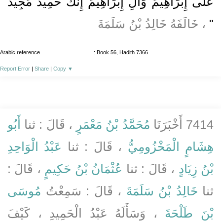
عَلَى إِبْرَاهِيمَ وَآلِ إِبْرَاهِيمَ إِنَّكَ حَمِيدٌ مَجِيدٌ
"
، خَالَفَهُ خَالِدُ بْنُ سَلَمَةَ
Arabic reference
: Book 56, Hadith 7366
Report Error
|
Share
|
Copy
▼
7414 أَخْبَرَنَا
مُحَمَّدُ بْنُ مَعْمَرٍ
، قَالَ : ثنا
أَبُو
هِشَامٍ الْمَخْزُومِيُّ
، قَالَ : ثنا
عَبْدُ الْوَاحِدِ
بْنُ زِيَادٍ
، قَالَ : ثنا
عُثْمَانُ بْنُ حَكِيمٍ
، قَالَ :
ثنا
خَالِدُ بْنُ سَلَمَةَ
، قَالَ : سَمِعْتُ
مُوسَى
بْنَ طَلْحَةَ
، وَسَأَلَهُ عَبْدُ الْحَمِيدِ ، كَيْفَ