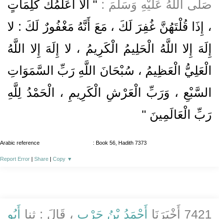
صَلَّى اللَّهُ عَلَيْهِ وَسَلَّمَ :
" أَلا أُعَلِّمُكَ كَلِمَاتٍ
، إِذَا قُلْتَهُنَّ غُفِرَ لَكَ ، مَعَ أَنَّهُ مَغْفُورٌ لَكَ : لا
إِلَهَ إِلا اللَّهُ الْحَلِيمُ الْكَرِيمُ ، لا إِلَهَ إِلا اللَّهُ
الْعَلِيُّ الْعَظِيمُ ، سُبْحَانَ اللَّهِ رَبِّ السَّمَوَاتِ
السَّبْعِ ، وَرَبِّ الْعَرْشِ الْكَرِيمِ ، الْحَمْدُ لِلَّهِ
رَبِّ الْعَالَمِينَ "
Arabic reference
: Book 56, Hadith 7373
Report Error
|
Share
|
Copy
▼
7421 أَخْبَرَنَا
أَحْمَدُ بْنُ حَرْبٍ
، قَالَ : ثنا
أَبُو