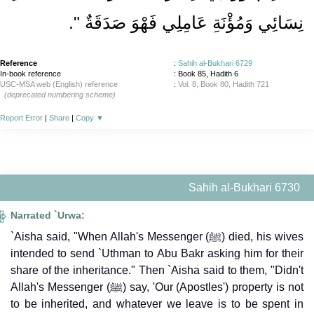
نِسَائِي وَمُؤْنَةِ عَامِلِي فَهْوَ صَدَقَةٌ ‏"
‏‏.‏
Reference
:
Sahih al-Bukhari 6729
In-book reference
: Book 85, Hadith 6
USC-MSA web (English) reference
:
Vol. 8, Book 80, Hadith 721
(deprecated numbering scheme)
Report Error
|
Share
|
Copy
▼
Sahih al-Bukhari 6730
Narrated `Urwa:
`Aisha said, "When Allah's Messenger (ﷺ) died, his wives
intended to send `Uthman to Abu Bakr asking him for their
share of the inheritance." Then `Aisha said to them, "Didn't
Allah's Messenger (ﷺ) say, 'Our (Apostles') property is not
to be inherited, and whatever we leave is to be spent in