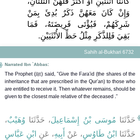
كَانَتَا اثْنَتَيْنِ أَوْ أَكْثَرَ فَلَهُنَّ الثُّلُثَانِ،
وَإِنْ كَانَ مَعَهُنَّ ذَكَرٌ بُدِئَ بِمَنْ
شَرِكَهُمْ، فَيُؤْتَى فَرِيضَتَهُ، فَمَا
بَقِيَ فَلِلذَّكَرِ مِثْلُ حَظِّ الأُنْثَيَيْنِ.
Sahih al-Bukhari 6732
Narrated Ibn `Abbas:
The Prophet (ﷺ) said, "Give the Fara'id (the shares of the
inheritance that are prescribed in the Qur'an) to those who
are entitled to receive it. Then whatever remains, should be
given to the closest male relative of the deceased ."
،
وُهَيْبٌ
، حَدَّثَنَا
مُوسَى بْنُ إِسْمَاعِيلَ
حَدَّثَنَا
حَدَّثَنَا
ابْنُ طَاوُسٍ
، عَنْ
أَبِيهِ
، عَنِ
ابْنِ عَبَّاسٍ