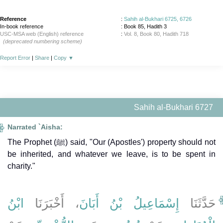
Reference
:
Sahih al-Bukhari 6725, 6726
In-book reference
: Book 85, Hadith 3
USC-MSA web (English) reference
:
Vol. 8, Book 80, Hadith 718
(deprecated numbering scheme)
Report Error
|
Share
|
Copy
▼
Sahih al-Bukhari 6727
Narrated `Aisha:
The Prophet (ﷺ) said, "Our (Apostles') property should not
be inherited, and whatever we leave, is to be spent in
charity."
حَدَّثَنَا
إِسْمَاعِيلُ بْنُ أَبَانَ
، أَخْبَرَنَا
ابْنُ