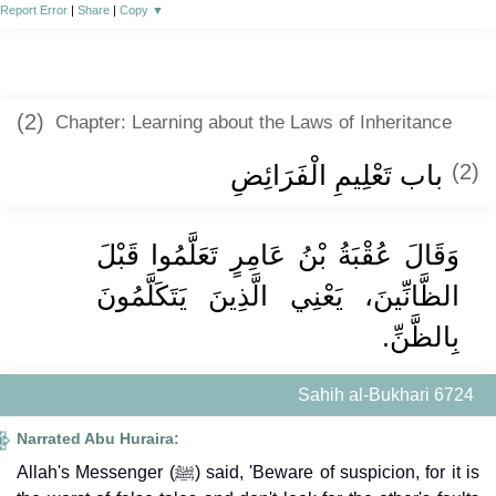
Report Error
|
Share
|
Copy
▼
(2)
Chapter: Learning about the Laws of Inheritance
باب تَعْلِيمِ الْفَرَائِضِ
(2)
وَقَالَ عُقْبَةُ بْنُ عَامِرٍ تَعَلَّمُوا قَبْلَ
الظَّانِّينَ، يَعْنِي الَّذِينَ يَتَكَلَّمُونَ
بِالظَّنِّ.
Sahih al-Bukhari 6724
Narrated Abu Huraira:
Allah's Messenger (ﷺ) said, 'Beware of suspicion, for it is