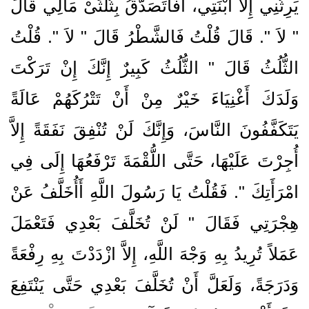
يَرِثُنِي إِلاَّ ابْنَتِي، أَفَأَتَصَدَّقُ بِثُلُثَىْ مَالِي قَالَ
‏"‏ لاَ ‏"‏‏.‏ قَالَ قُلْتُ فَالشَّطْرُ قَالَ ‏"‏ لاَ ‏"‏‏.‏ قُلْتُ
الثُّلُثُ قَالَ ‏"‏ الثُّلُثُ كَبِيرٌ إِنَّكَ إِنْ تَرَكْتَ
وَلَدَكَ أَغْنِيَاءَ خَيْرٌ مِنْ أَنْ تَتْرُكَهُمْ عَالَةً
يَتَكَفَّفُونَ النَّاسَ، وَإِنَّكَ لَنْ تُنْفِقَ نَفَقَةً إِلاَّ
أُجِرْتَ عَلَيْهَا، حَتَّى اللُّقْمَةَ تَرْفَعُهَا إِلَى فِي
امْرَأَتِكَ ‏"‏‏.‏ فَقُلْتُ يَا رَسُولَ اللَّهِ أَأُخَلَّفُ عَنْ
هِجْرَتِي فَقَالَ ‏"‏ لَنْ تُخَلَّفَ بَعْدِي فَتَعْمَلَ
عَمَلاً تُرِيدُ بِهِ وَجْهَ اللَّهِ، إِلاَّ ازْدَدْتَ بِهِ رِفْعَةً
وَدَرَجَةً، وَلَعَلَّ أَنْ تُخَلَّفَ بَعْدِي حَتَّى يَنْتَفِعَ