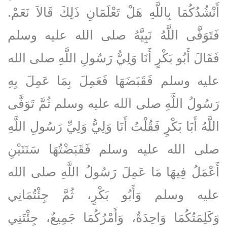
أَنْشُدُكُمَا بِاللَّهِ هَلْ تَعْلَمَانِ ذَلِكَ قَالاَ نَعَمْ‏.‏
فَتَوَفَّى اللَّهُ نَبِيَّهُ صلى الله عليه وسلم
فَقَالَ أَبُو بَكْرٍ أَنَا وَلِيُّ رَسُولِ اللَّهِ صلى الله
عليه وسلم فَقَبَضَهَا فَعَمِلَ بِمَا عَمِلَ بِهِ
رَسُولُ اللَّهِ صلى الله عليه وسلم ثُمَّ تَوَفَّى
اللَّهُ أَبَا بَكْرٍ فَقُلْتُ أَنَا وَلِيُّ وَلِيِّ رَسُولِ اللَّهِ
صلى الله عليه وسلم فَقَبَضْتُهَا سَنَتَيْنِ
أَعْمَلُ فِيهَا مَا عَمِلَ رَسُولُ اللَّهِ صلى الله
عليه وسلم وَأَبُو بَكْرٍ، ثُمَّ جِئْتُمَانِي
وَكَلِمَتُكُمَا وَاحِدَةٌ، وَأَمْرُكُمَا جَمِيعٌ، جِئْتَنِي