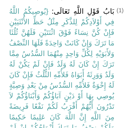
{يُوصِيكُمُ اللَّهُ
بَابُ قَوْلِ اللَّهِ تَعَالَى:
(1)
فِي أَوْلاَدِكُمْ لِلذَّكَرِ مِثْلُ حَظِّ الأُنْثَيَيْنِ
فَإِنْ كُنَّ نِسَاءً فَوْقَ اثْنَتَيْنِ فَلَهُنَّ ثُلُثَا
مَا تَرَكَ وَإِنْ كَانَتْ وَاحِدَةً فَلَهَا النِّصْفُ
وَلأَبَوَيْهِ لِكُلِّ وَاحِدٍ مِنْهُمَا السُّدُسُ مِمَّا
تَرَكَ إِنْ كَانَ لَهُ وَلَدٌ فَإِنْ لَمْ يَكُنْ لَهُ
وَلَدٌ وَوَرِثَهُ أَبَوَاهُ فَلأُمِّهِ الثُّلُثُ فَإِنْ كَانَ
لَهُ إِخْوَةٌ فَلأُمِّهِ السُّدُسُ مِنْ بَعْدِ وَصِيَّةٍ
يُوصِي بِهَا أَوْ دَيْنٍ آبَاؤُكُمْ وَأَبْنَاؤُكُمْ لاَ
تَدْرُونَ أَيُّهُمْ أَقْرَبُ لَكُمْ نَفْعًا فَرِيضَةً
مِنَ اللَّهِ إِنَّ اللَّهَ كَانَ عَلِيمًا حَكِيمًا
وَلَكُمْ نِصْفُ مَا تَرَكَ أَزْوَاجُكُمْ إِنْ لَمْ