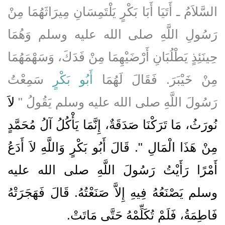
السَّلاَمُ ـ أَتَيَا أَبَا بَكْرٍ يَلْتَمِسَانِ مِيرَاثَهُمَا مِنْ
رَسُولِ اللَّهِ صلى الله عليه وسلم وَهُمَا
حِينَئِذٍ يَطْلُبَانِ أَرْضَيْهِمَا مِنْ فَدَكَ، وَسَهْمَهُمَا
مِنْ خَيْبَرَ‏.‏ فَقَالَ لَهُمَا
أَبُو بَكْرٍ
سَمِعْتُ
رَسُولَ اللَّهِ صلى الله عليه وسلم يَقُولُ ‏"‏
لاَ
نُورَثُ، مَا تَرَكْنَا صَدَقَةٌ، إِنَّمَا يَأْكُلُ آلُ مُحَمَّدٍ
مِنْ هَذَا الْمَالِ ‏"‏‏.‏ قَالَ أَبُو بَكْرٍ وَاللَّهِ لاَ أَدَعُ
أَمْرًا رَأَيْتُ رَسُولَ اللَّهِ صلى الله عليه
وسلم يَصْنَعُهُ فِيهِ إِلاَّ صَنَعْتُهُ‏.‏ قَالَ فَهَجَرَتْهُ
فَاطِمَةُ، فَلَمْ تُكَلِّمْهُ حَتَّى مَاتَتْ‏.‏