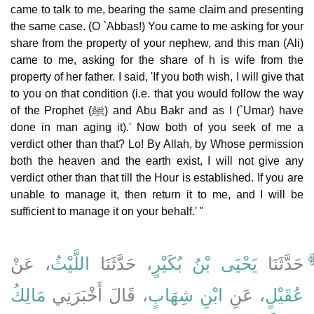
came to talk to me, bearing the same claim and presenting
the same case. (O `Abbas!) You came to me asking for your
share from the property of your nephew, and this man (Ali)
came to me, asking for the share of h is wife from the
property of her father. I said, 'If you both wish, I will give that
to you on that condition (i.e. that you would follow the way
of the Prophet (ﷺ) and Abu Bakr and as I (`Umar) have
done in man aging it).' Now both of you seek of me a
verdict other than that? Lo! By Allah, by Whose permission
both the heaven and the earth exist, I will not give any
verdict other than that till the Hour is established. If you are
unable to manage it, then return it to me, and I will be
sufficient to manage it on your behalf.' "
حَدَّثَنَا
يَحْيَى بْنُ بُكَيْرٍ
، حَدَّثَنَا
اللَّيْثُ
، عَنْ
عُقَيْلٍ
، عَنِ
ابْنِ شِهَابٍ
، قَالَ أَخْبَرَنِي
مَالِكُ