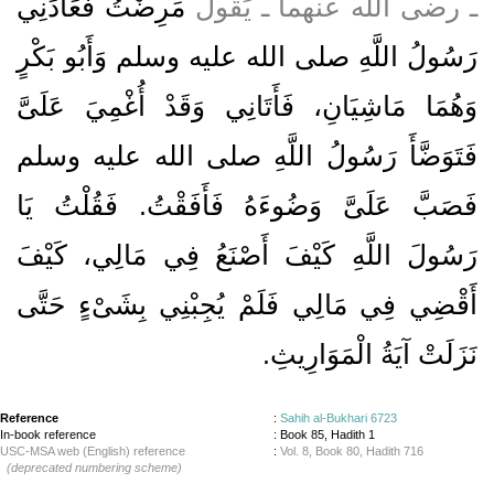
ـ رضى الله عنهما ـ يَقُولُ
مَرِضْتُ فَعَادَنِي
رَسُولُ اللَّهِ صلى الله عليه وسلم وَأَبُو بَكْرٍ
وَهُمَا مَاشِيَانِ، فَأَتَانِي وَقَدْ أُغْمِيَ عَلَىَّ
فَتَوَضَّأَ رَسُولُ اللَّهِ صلى الله عليه وسلم
فَصَبَّ عَلَىَّ وَضُوءَهُ فَأَفَقْتُ‏.‏ فَقُلْتُ يَا
رَسُولَ اللَّهِ كَيْفَ أَصْنَعُ فِي مَالِي، كَيْفَ
أَقْضِي فِي مَالِي فَلَمْ يُجِبْنِي بِشَىْءٍ حَتَّى
نَزَلَتْ آيَةُ الْمَوَارِيثِ‏.‏
Reference
:
Sahih al-Bukhari 6723
In-book reference
: Book 85, Hadith 1
USC-MSA web (English) reference
:
Vol. 8, Book 80, Hadith 716
(deprecated numbering scheme)