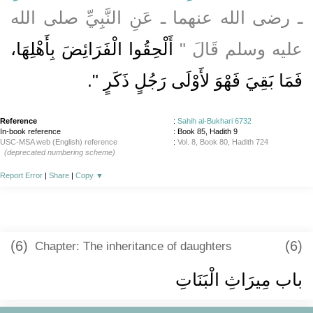
ـ رضى الله عنهما ـ عَنِ النَّبِيِّ صلى الله
عليه وسلم قَالَ ‏"‏
أَلْحِقُوا الْفَرَائِضَ بِأَهْلِهَا،
فَمَا بَقِيَ فَهْوَ لأَوْلَى رَجُلٍ ذَكَرٍ ‏"
‏‏.‏
Reference
:
Sahih al-Bukhari 6732
In-book reference
: Book 85, Hadith 9
USC-MSA web (English) reference
:
Vol. 8, Book 80, Hadith 724
(deprecated numbering scheme)
Report Error
|
Share
|
Copy
▼
(6)
(6)
Chapter: The inheritance of daughters
باب مِيرَاثِ الْبَنَاتِ