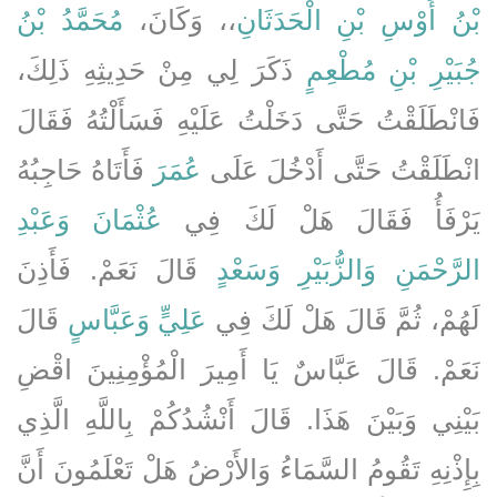
بْنُ أَوْسِ بْنِ الْحَدَثَانِ
،، وَكَانَ،
مُحَمَّدُ بْنُ
جُبَيْرِ بْنِ مُطْعِمٍ
ذَكَرَ لِي مِنْ حَدِيثِهِ ذَلِكَ،
فَانْطَلَقْتُ حَتَّى دَخَلْتُ عَلَيْهِ فَسَأَلْتُهُ فَقَالَ
انْطَلَقْتُ حَتَّى أَدْخُلَ عَلَى
عُمَرَ
فَأَتَاهُ حَاجِبُهُ
يَرْفَأُ فَقَالَ هَلْ لَكَ فِي
عُثْمَانَ
وَعَبْدِ
الرَّحْمَنِ
وَالزُّبَيْرِ
وَسَعْدٍ
قَالَ نَعَمْ‏.‏ فَأَذِنَ
لَهُمْ، ثُمَّ قَالَ هَلْ لَكَ فِي
عَلِيٍّ
وَعَبَّاسٍ
قَالَ
نَعَمْ‏.‏ قَالَ عَبَّاسٌ يَا أَمِيرَ الْمُؤْمِنِينَ اقْضِ
بَيْنِي وَبَيْنَ هَذَا‏.‏ قَالَ أَنْشُدُكُمْ بِاللَّهِ الَّذِي
بِإِذْنِهِ تَقُومُ السَّمَاءُ وَالأَرْضُ هَلْ تَعْلَمُونَ أَنَّ