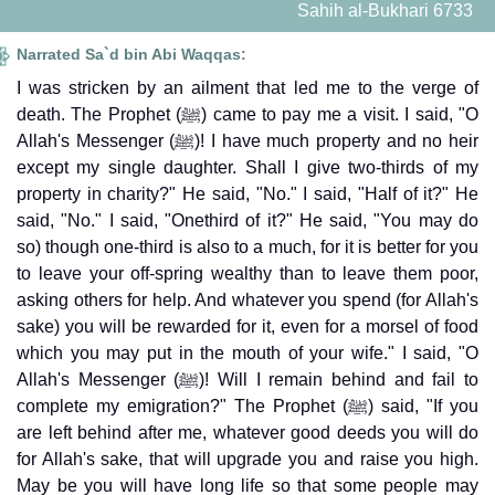
Sahih al-Bukhari 6733
Narrated Sa`d bin Abi Waqqas:
I was stricken by an ailment that led me to the verge of
death. The Prophet (ﷺ) came to pay me a visit. I said, "O
Allah's Messenger (ﷺ)! I have much property and no heir
except my single daughter. Shall I give two-thirds of my
property in charity?" He said, "No." I said, "Half of it?" He
said, "No." I said, "Onethird of it?" He said, "You may do
so) though one-third is also to a much, for it is better for you
to leave your off-spring wealthy than to leave them poor,
asking others for help. And whatever you spend (for Allah's
sake) you will be rewarded for it, even for a morsel of food
which you may put in the mouth of your wife." I said, "O
Allah's Messenger (ﷺ)! Will I remain behind and fail to
complete my emigration?" The Prophet (ﷺ) said, "If you
are left behind after me, whatever good deeds you will do
for Allah's sake, that will upgrade you and raise you high.
May be you will have long life so that some people may