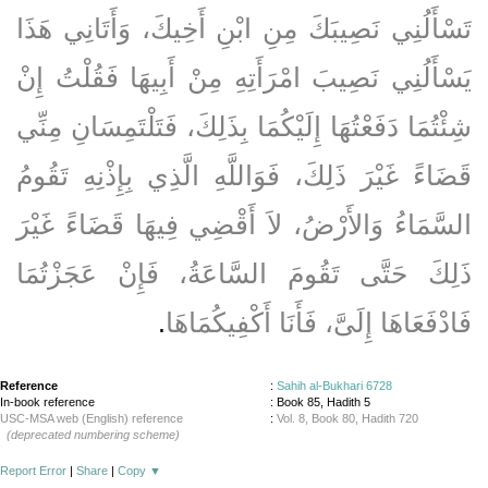
تَسْأَلُنِي نَصِيبَكَ مِنِ ابْنِ أَخِيكَ، وَأَتَانِي هَذَا
يَسْأَلُنِي نَصِيبَ امْرَأَتِهِ مِنْ أَبِيهَا فَقُلْتُ إِنْ
شِئْتُمَا دَفَعْتُهَا إِلَيْكُمَا بِذَلِكَ، فَتَلْتَمِسَانِ مِنِّي
قَضَاءً غَيْرَ ذَلِكَ، فَوَاللَّهِ الَّذِي بِإِذْنِهِ تَقُومُ
السَّمَاءُ وَالأَرْضُ، لاَ أَقْضِي فِيهَا قَضَاءً غَيْرَ
ذَلِكَ حَتَّى تَقُومَ السَّاعَةُ، فَإِنْ عَجَزْتُمَا
فَادْفَعَاهَا إِلَىَّ، فَأَنَا أَكْفِيكُمَاهَا
‏.‏
Reference
:
Sahih al-Bukhari 6728
In-book reference
: Book 85, Hadith 5
USC-MSA web (English) reference
:
Vol. 8, Book 80, Hadith 720
(deprecated numbering scheme)
Report Error
|
Share
|
Copy
▼