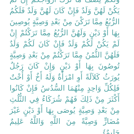
يَكُنْ لَهُنَّ وَلَدٌ فَإِنْ كَانَ لَهُنَّ وَلَدٌ فَلَكُمُ
الرُّبُعُ مِمَّا تَرَكْنَ مِنْ بَعْدِ وَصِيَّةٍ يُوصِينَ
بِهَا أَوْ دَيْنٍ وَلَهُنَّ الرُّبُعُ مِمَّا تَرَكْتُمْ إِنْ
لَمْ يَكُنْ لَكُمْ وَلَدٌ فَإِنْ كَانَ لَكُمْ وَلَدٌ
فَلَهُنَّ الثُّمُنُ مِمَّا تَرَكْتُمْ مِنْ بَعْدِ وَصِيَّةٍ
تُوصُونَ بِهَا أَوْ دَيْنٍ وَإِنْ كَانَ رَجُلٌ
يُورَثُ كَلاَلَةً أَوِ امْرَأَةٌ وَلَهُ أَخٌ أَوْ أُخْتٌ
فَلِكُلِّ وَاحِدٍ مِنْهُمَا السُّدُسُ فَإِنْ كَانُوا
أَكْثَرَ مِنْ ذَلِكَ فَهُمْ شُرَكَاءُ فِي الثُّلُثِ
مِنْ بَعْدِ وَصِيَّةٍ يُوصَى بِهَا أَوْ دَيْنٍ غَيْرَ
مُضَارٍّ وَصِيَّةً مِنَ اللَّهِ وَاللَّهُ عَلِيمٌ
حَلِيمٌ}