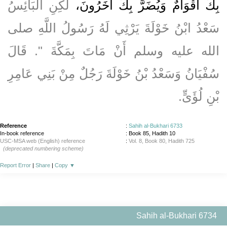
بِكَ أَقْوَامٌ وَيُضَرَّ بِكَ آخَرُونَ،
لَكِنِ الْبَائِسُ
سَعْدُ ابْنُ خَوْلَةَ يَرْثِي لَهُ رَسُولُ اللَّهِ صلى
الله عليه وسلم أَنْ مَاتَ بِمَكَّةَ ‏"‏‏.‏ قَالَ
سُفْيَانُ وَسَعْدُ بْنُ خَوْلَةَ رَجُلٌ مِنْ بَنِي عَامِرِ
بْنِ لُؤَىٍّ‏.‏
Reference
:
Sahih al-Bukhari 6733
In-book reference
: Book 85, Hadith 10
USC-MSA web (English) reference
:
Vol. 8, Book 80, Hadith 725
(deprecated numbering scheme)
Report Error
|
Share
|
Copy
▼
Sahih al-Bukhari 6734