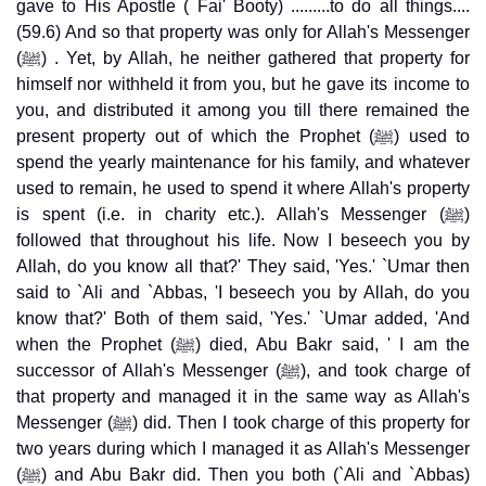
gave to His Apostle ( Fai' Booty) .........to do all things....
(59.6) And so that property was only for Allah's Messenger
(ﷺ) . Yet, by Allah, he neither gathered that property for
himself nor withheld it from you, but he gave its income to
you, and distributed it among you till there remained the
present property out of which the Prophet (ﷺ) used to
spend the yearly maintenance for his family, and whatever
used to remain, he used to spend it where Allah's property
is spent (i.e. in charity etc.). Allah's Messenger (ﷺ)
followed that throughout his life. Now I beseech you by
Allah, do you know all that?' They said, 'Yes.' `Umar then
said to `Ali and `Abbas, 'I beseech you by Allah, do you
know that?' Both of them said, 'Yes.' `Umar added, 'And
when the Prophet (ﷺ) died, Abu Bakr said, ' I am the
successor of Allah's Messenger (ﷺ), and took charge of
that property and managed it in the same way as Allah's
Messenger (ﷺ) did. Then I took charge of this property for
two years during which I managed it as Allah's Messenger
(ﷺ) and Abu Bakr did. Then you both (`Ali and `Abbas)