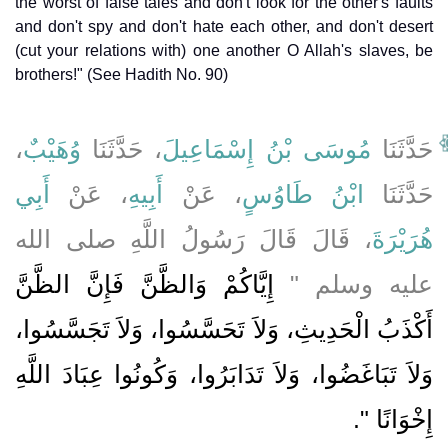
the worst of false tales and don't look for the other's faults
and don't spy and don't hate each other, and don't desert
(cut your relations with) one another O Allah's slaves, be
brothers!" (See Hadith No. 90)
،
وُهَيْبٌ
، حَدَّثَنَا
مُوسَى بْنُ إِسْمَاعِيلَ
حَدَّثَنَا
حَدَّثَنَا
ابْنُ طَاوُسٍ
، عَنْ
أَبِيهِ
، عَنْ
أَبِي
هُرَيْرَةَ
، قَالَ قَالَ رَسُولُ اللَّهِ صلى الله
عليه وسلم ‏"‏
إِيَّاكُمْ وَالظَّنَّ فَإِنَّ الظَّنَّ
أَكْذَبُ الْحَدِيثِ، وَلاَ تَحَسَّسُوا، وَلاَ تَجَسَّسُوا،
وَلاَ تَبَاغَضُوا، وَلاَ تَدَابَرُوا، وَكُونُوا عِبَادَ اللَّهِ
إِخْوَانًا ‏"
‏‏.‏