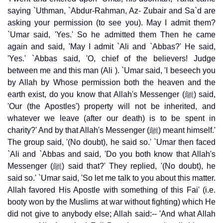
saying `Uthman, `Abdur-Rahman, Az- Zubair and Sa`d are
asking your permission (to see you). May I admit them?
`Umar said, 'Yes.' So he admitted them Then he came
again and said, 'May I admit `Ali and `Abbas?' He said,
'Yes.' `Abbas said, 'O, chief of the believers! Judge
between me and this man (Ali ). `Umar said, 'I beseech you
by Allah by Whose permission both the heaven and the
earth exist, do you know that Allah's Messenger (ﷺ) said,
'Our (the Apostles') property will not be inherited, and
whatever we leave (after our death) is to be spent in
charity?' And by that Allah's Messenger (ﷺ) meant himself.'
The group said, '(No doubt), he said so.' `Umar then faced
`Ali and `Abbas and said, 'Do you both know that Allah's
Messenger (ﷺ) said that?' They replied, '(No doubt), he
said so.' `Umar said, 'So let me talk to you about this matter.
Allah favored His Apostle with something of this Fai' (i.e.
booty won by the Muslims at war without fighting) which He
did not give to anybody else; Allah said:-- 'And what Allah