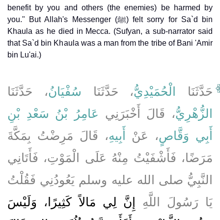
benefit by you and others (the enemies) be harmed by
you." But Allah's Messenger (ﷺ) felt sorry for Sa`d bin
Khaula as he died in Mecca. (Sufyan, a sub-narrator said
that Sa`d bin Khaula was a man from the tribe of Bani 'Amir
bin Lu'ai.)
حَدَّثَنَا
الْحُمَيْدِيُّ
، حَدَّثَنَا
سُفْيَانُ
، حَدَّثَنَا
الزُّهْرِيُّ
، قَالَ أَخْبَرَنِي
عَامِرُ بْنُ سَعْدِ بْنِ
أَبِي وَقَّاصٍ
، عَنْ
أَبِيهِ
، قَالَ مَرِضْتُ بِمَكَّةَ
مَرَضًا، فَأَشْفَيْتُ مِنْهُ عَلَى الْمَوْتِ، فَأَتَانِي
النَّبِيُّ صلى الله عليه وسلم يَعُودُنِي فَقُلْتُ
يَا رَسُولَ اللَّهِ
إِنَّ لِي مَالاً كَثِيرًا، وَلَيْسَ