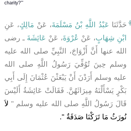
charity?'"
حَدَّثَنَا
عَبْدُ اللَّهِ بْنُ مَسْلَمَةَ
، عَنْ
مَالِكٍ
، عَنِ
ابْنِ شِهَابٍ
، عَنْ
عُرْوَةَ
، عَنْ
عَائِشَةَ
ـ رضى
الله عنها أَنَّ أَزْوَاجَ، النَّبِيِّ صلى الله عليه
وسلم حِينَ تُوُفِّيَ رَسُولُ اللَّهِ صلى الله
عليه وسلم أَرَدْنَ أَنْ يَبْعَثْنَ عُثْمَانَ إِلَى أَبِي
بَكْرٍ يَسْأَلْنَهُ مِيرَاثَهُنَّ‏.‏ فَقَالَتْ عَائِشَةُ أَلَيْسَ
قَالَ رَسُولُ اللَّهِ صلى الله عليه وسلم ‏"‏
لاَ
نُورَثُ مَا تَرَكْنَا صَدَقَةٌ ‏"
‏‏.‏