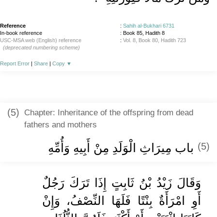
Reference
:
Sahih al-Bukhari 6731
In-book reference
: Book 85, Hadith 8
USC-MSA web (English) reference
:
Vol. 8, Book 80, Hadith 723
(deprecated numbering scheme)
Report Error
|
Share
|
Copy
▼
(5)
Chapter: Inheritance of the offspring from dead
fathers and mothers
باب مِيرَاثِ الْوَلَدِ مِنْ أَبِيهِ وَأُمِّهِ
(5)
وَقَالَ زَيْدُ بْنُ ثَابِتٍ إِذَا تَرَكَ رَجُلٌ
أَوِ امْرَأَةٌ بِنْتًا فَلَهَا النِّصْفُ، وَإِنْ