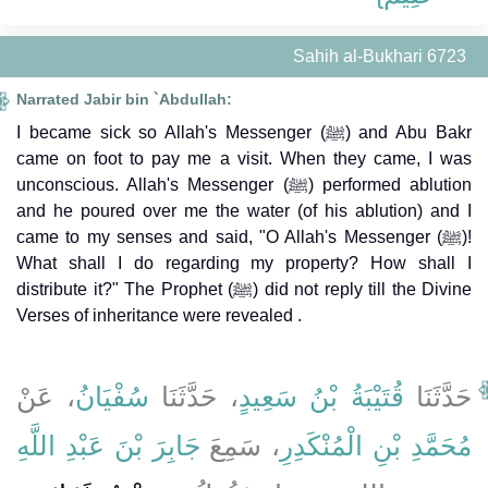
Sahih al-Bukhari 6723
Narrated Jabir bin `Abdullah:
I became sick so Allah's Messenger (ﷺ) and Abu Bakr
came on foot to pay me a visit. When they came, I was
unconscious. Allah's Messenger (ﷺ) performed ablution
and he poured over me the water (of his ablution) and I
came to my senses and said, "O Allah's Messenger (ﷺ)!
What shall I do regarding my property? How shall I
distribute it?" The Prophet (ﷺ) did not reply till the Divine
Verses of inheritance were revealed .
حَدَّثَنَا
قُتَيْبَةُ بْنُ سَعِيدٍ
، حَدَّثَنَا
سُفْيَانُ
، عَنْ
مُحَمَّدِ بْنِ الْمُنْكَدِرِ
، سَمِعَ
جَابِرَ بْنَ عَبْدِ اللَّهِ