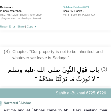
Reference
:
Sahih al-Bukhari 6724
In-book reference
: Book 85, Hadith 2
USC-MSA web (English) reference
:
Vol. 8, Book 80, Hadith 717
(deprecated numbering scheme)
Report Error
|
Share
|
Copy
▼
(3)
Chapter: “Our property is not to be inherited, and
whatever we leave is Sadaqa.”
باب قَوْلِ النَّبِيِّ صلى الله عليه وسلم
(3)
‏"‏ لاَ نُورَثُ مَا تَرَكْنَا صَدَقَةٌ ‏"‏
Sahih al-Bukhari 6725, 6726
Narrated `Aisha:
Fatima and Al `Abbas came to Abu Bakr, seeking their