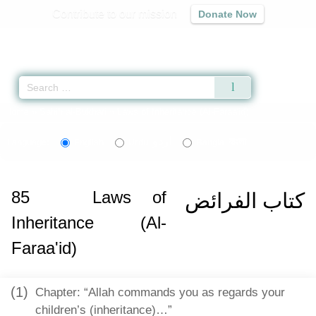
Contribute to our mission
Donate Now
Qur'an
|
Sunnah
|
Prayer Times
|
Audio
Home
»
Sahih al-Bukhari
» Laws of Inheritance (Al-Faraa'id)
اردو
বাংলা
Language:
English
Urdu
Bangla
85
Laws of
كتاب الفرائض
Inheritance (Al-
Faraa'id)
(1)
Chapter: “Allah commands you as regards your
children’s (inheritance)…”