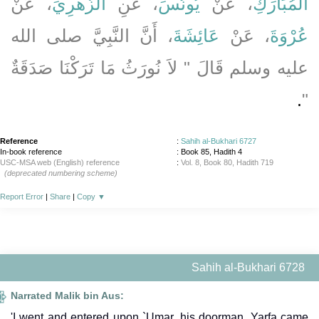
الْمُبَارَكِ
، عَنْ
يُونُسَ
، عَنِ
الزُّهْرِيِّ
، عَنْ
عُرْوَةَ
، عَنْ
عَائِشَةَ
، أَنَّ النَّبِيَّ صلى الله
عليه وسلم قَالَ ‏"‏ لاَ نُورَثُ مَا تَرَكْنَا صَدَقَةٌ
‏"
‏‏.‏
Reference
:
Sahih al-Bukhari 6727
In-book reference
: Book 85, Hadith 4
USC-MSA web (English) reference
:
Vol. 8, Book 80, Hadith 719
(deprecated numbering scheme)
Report Error
|
Share
|
Copy
▼
Sahih al-Bukhari 6728
Narrated Malik bin Aus:
'I went and entered upon `Umar, his doorman, Yarfa came