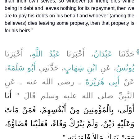
than their own selves, so whoever (of them) dies while
being in debt and leaves nothing for its repayment, then we
are to pay his debts on his behalf and whoever (among the
believers) dies leaving some property, then that property is
for his heirs."
حَدَّثَنَا
عَبْدَانُ
، أَخْبَرَنَا
عَبْدُ اللَّهِ
، أَخْبَرَنَا
،
أَبُو سَلَمَةَ
، حَدَّثَنِي
ابْنِ شِهَابٍ
، عَنِ
يُونُسُ
عَنْ
أَبِي هُرَيْرَةَ
ـ رضى الله عنه ـ عَنِ
النَّبِيِّ صلى الله عليه وسلم قَالَ ‏"‏
أَنَا
أَوْلَى، بِالْمُؤْمِنِينَ مِنْ أَنْفُسِهِمْ، فَمَنْ مَاتَ
وَعَلَيْهِ دَيْنٌ، وَلَمْ يَتْرُكْ وَفَاءً، فَعَلَيْنَا قَضَاؤُهُ،
وَمَنْ تَرَكَ مَالاً فَلِوَرَثَتِهِ ‏"
‏‏.‏