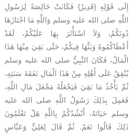
إِلَى قَوْلِهِ ‏{‏قَدِيرٌ‏}‏ فَكَانَتْ خَالِصَةً لِرَسُولِ
اللَّهِ صلى الله عليه وسلم وَاللَّهِ مَا احْتَازَهَا
دُونَكُمْ، وَلاَ اسْتَأْثَرَ بِهَا عَلَيْكُمْ، لَقَدْ
أَعْطَاكُمُوهُ وَبَثَّهَا فِيكُمْ، حَتَّى بَقِيَ مِنْهَا هَذَا
الْمَالُ، فَكَانَ النَّبِيُّ صلى الله عليه وسلم
يُنْفِقُ عَلَى أَهْلِهِ مِنْ هَذَا الْمَالِ نَفَقَةَ سَنَتِهِ،
ثُمَّ يَأْخُذُ مَا بَقِيَ فَيَجْعَلُهُ مَجْعَلَ مَالِ اللَّهِ،
فَعَمِلَ بِذَلِكَ رَسُولُ اللَّهِ صلى الله عليه
وسلم حَيَاتَهُ، أَنْشُدُكُمْ بِاللَّهِ هَلْ تَعْلَمُونَ
ذَلِكَ قَالُوا نَعَمْ‏.‏ ثُمَّ قَالَ لِعَلِيٍّ وَعَبَّاسٍ