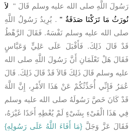
رَسُولَ اللَّهِ صلى الله عليه وسلم قَالَ ‏"
‏ لاَ
نُورَثُ مَا تَرَكْنَا صَدَقَةٌ ‏"
‏‏.‏ يُرِيدُ رَسُولُ اللَّهِ
صلى الله عليه وسلم نَفْسَهُ‏.‏ فَقَالَ الرَّهْطُ
قَدْ قَالَ ذَلِكَ‏.‏ فَأَقْبَلَ عَلَى عَلِيٍّ وَعَبَّاسٍ
فَقَالَ هَلْ تَعْلَمَانِ أَنَّ رَسُولَ اللَّهِ صلى الله
عليه وسلم قَالَ ذَلِكَ قَالاَ قَدْ قَالَ ذَلِكَ‏.‏ قَالَ
عُمَرُ فَإِنِّي أُحَدِّثُكُمْ عَنْ هَذَا الأَمْرِ، إِنَّ اللَّهَ
قَدْ كَانَ خَصَّ رَسُولَهُ صلى الله عليه وسلم
فِي هَذَا الْفَىْءِ بِشَىْءٍ لَمْ يُعْطِهِ أَحَدًا غَيْرَهُ،
فَقَالَ عَزَّ وَجَلَّ ‏‏
{‏مَا أَفَاءَ اللَّهُ عَلَى رَسُولِهِ‏}