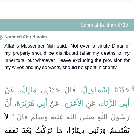
Sahih al-Bukhari 6729
Narrated Abu Huraira:
Allah's Messenger (ﷺ) said, "Not even a single Dinar of
my property should be distributed (after my deaths to my
inheritors, but whatever I leave excluding the provision for
my wives and my servants, should be spent in charity."
حَدَّثَنَا
إِسْمَاعِيلُ
، قَالَ حَدَّثَنِي
مَالِكٌ
، عَنْ
أَبِي الزِّنَادِ
، عَنِ
الأَعْرَجِ
، عَنْ
أَبِي هُرَيْرَةَ
، أَنَّ
رَسُولَ اللَّهِ صلى الله عليه وسلم قَالَ ‏"‏
لاَ
يَقْتَسِمُ وَرَثَتِي دِينَارًا، مَا تَرَكْتُ بَعْدَ نَفَقَةِ