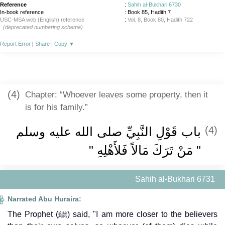
Reference
:
Sahih al-Bukhari 6730
In-book reference
: Book 85, Hadith 7
USC-MSA web (English) reference
:
Vol. 8, Book 80, Hadith 722
(deprecated numbering scheme)
Report Error
|
Share
|
Copy
▼
(4)
Chapter: “Whoever leaves some property, then it
is for his family.”
باب قَوْلِ النَّبِيِّ صلى الله عليه وسلم
(4)
‏"‏ مَنْ تَرَكَ مَالاً فَلأَهْلِهِ ‏"‏
Sahih al-Bukhari 6731
Narrated Abu Huraira:
The Prophet (ﷺ) said, "I am more closer to the believers