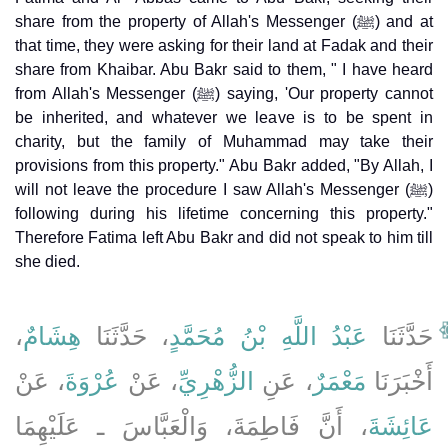
share from the property of Allah's Messenger (ﷺ) and at
that time, they were asking for their land at Fadak and their
share from Khaibar. Abu Bakr said to them, " I have heard
from Allah's Messenger (ﷺ) saying, 'Our property cannot
be inherited, and whatever we leave is to be spent in
charity, but the family of Muhammad may take their
provisions from this property." Abu Bakr added, "By Allah, I
will not leave the procedure I saw Allah's Messenger (ﷺ)
following during his lifetime concerning this property."
Therefore Fatima left Abu Bakr and did not speak to him till
she died.
،
هِشَامٌ
، حَدَّثَنَا
عَبْدُ اللَّهِ بْنُ مُحَمَّدٍ
حَدَّثَنَا
أَخْبَرَنَا
مَعْمَرٌ
، عَنِ
الزُّهْرِيِّ
، عَنْ
عُرْوَةَ
، عَنْ
عَائِشَةَ
، أَنَّ فَاطِمَةَ، وَالْعَبَّاسَ ـ عَلَيْهِمَا