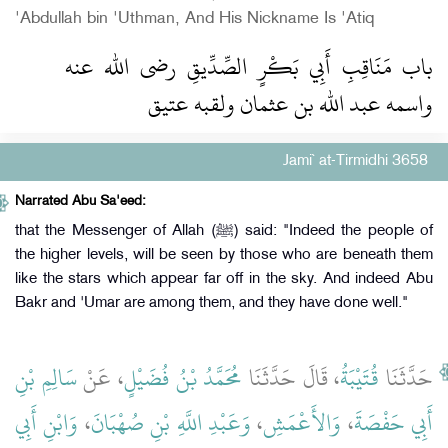
'Abdullah bin 'Uthman, And His Nickname Is 'Atiq
باب مَنَاقِبِ أَبِي بَكْرٍ الصِّدِّيقِ رضى الله عنه
واسمه عبد الله بن عثمان ولقبه عتيق
Jami` at-Tirmidhi 3658
Narrated Abu Sa'eed:
that the Messenger of Allah (ﷺ) said: "Indeed the people of
the higher levels, will be seen by those who are beneath them
like the stars which appear far off in the sky. And indeed Abu
Bakr and 'Umar are among them, and they have done well."
حَدَّثَنَا
قُتَيْبَةُ
، قَالَ حَدَّثَنَا
مُحَمَّدُ بْنُ فُضَيْلٍ
، عَنْ
سَالِمِ بْنِ
وَابْنِ أَبِي
،
وَعَبْدِ اللَّهِ بْنِ صُهْبَانَ
،
وَالأَعْمَشِ
،
أَبِي حَفْصَةَ