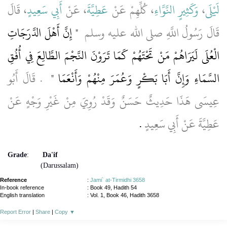
، قَالَ
أَبِي سَعِيدٍ
، عَنْ
عَطِيَّةَ
، كُلِّهِمْ عَنْ
وَكَثِيرٍ النَّوَّاءِ
،
لَيْلَى
قَالَ رَسُولُ اللَّهِ صلى الله عليه وسلم ‏
"‏ إِنَّ أَهْلَ الدَّرَجَاتِ
الْعُلَى لَيَرَاهُمْ مَنْ تَحْتَهُمْ كَمَا تَرَوْنَ النَّجْمَ الطَّالِعَ فِي أُفُقِ
السَّمَاءِ وَإِنَّ أَبَا بَكْرٍ وَعُمَرَ مِنْهُمْ وَأَنْعَمَا ‏"
‏ ‏.‏ قَالَ أَبُو
عِيسَى هَذَا حَدِيثٌ حَسَنٌ وَقَدْ رُوِيَ مِنْ غَيْرِ وَجْهٍ عَنْ
عَطِيَّةَ عَنْ أَبِي سَعِيدٍ
‏.‏
Grade
:
Da'if
(Darussalam)
Reference
:
Jami` at-Tirmidhi 3658
In-book reference
: Book 49, Hadith 54
English translation
:
Vol. 1, Book 46, Hadith 3658
Report Error
|
Share
|
Copy
▼