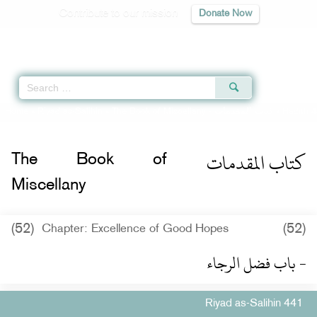
Contribute to our mission
Donate Now
Qur'an
|
Sunnah
|
Prayer Times
|
Audio
Home
»
Riyad as-Salihin
»
The Book of Miscellany -
كتاب المقدمات
» Hadith 4
كتاب المقدمات
The Book of
Miscellany
(52)
(52)
Chapter: Excellence of Good Hopes
- باب فضل الرجاء
Riyad as-Salihin 441