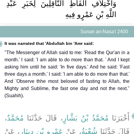
وَاخْتِلاَفِ أَلْفَاظِ النَّاقِلِينَ لِخَبَرِ عَبْدِ
اللَّهِ بْنِ عَمْرٍو فِيهِ ‏‏
Sunan an-Nasa'i 2400
It was narrated that 'Abdullah bin 'Amr said:
"The Messenger of Allah said to me: 'Read the Qur'an in a
month.' I said: 'I am able to do more than that. ' And I kept
asking him until he said: 'In five days.' And he said: 'Fast
three days a month.' I said: 'I am able to do more than that.'
And 'Observe thhe most beloved of fasting to Allah, the
Mighty and Sublime, the fast one day and not the next."
(Suahih).
،
مُحَمَّدٌ
، قَالَ حَدَّثَنَا
مُحَمَّدُ بْنُ بَشَّارٍ
أَخْبَرَنَا
قَالَ حَدَّثَنَا
شُعْبَةُ
، عَنْ
عَمْرِو بْنِ دِينَارٍ
، عَنْ