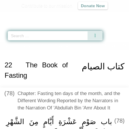
Contribute to our mission
Donate Now
Qur'an
|
Sunnah
|
Prayer Times
|
Audio
Home
»
Sunan an-Nasa'i
»
The Book of Fasting -
كتاب الصيام
» Hadith 2400
22
The Book of
كتاب الصيام
Fasting
(78)
Chapter: Fasting ten days of the month, and the
Different Wording Reported by the Narrators in
the Narration Of 'Abdullah Bin 'Amr About It
باب صَوْمِ عَشْرَةِ أَيَّامٍ مِنَ الشَّهْرِ
(78)