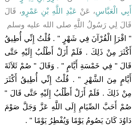
أَبِي الْعَبَّاسِ
، عَنْ
عَبْدِ اللَّهِ بْنِ عَمْرٍو
، قَالَ
قَالَ لِي رَسُولُ اللَّهِ صلى الله عليه وسلم ‏
"‏ اقْرَإِ الْقُرْآنَ فِي شَهْرٍ ‏"‏ ‏.‏ قُلْتُ إِنِّي أُطِيقُ
أَكْثَرَ مِنْ ذَلِكَ ‏.‏ فَلَمْ أَزَلْ أَطْلُبُ إِلَيْهِ حَتَّى
قَالَ ‏"‏ فِي خَمْسَةِ أَيَّامٍ ‏"‏ ‏.‏ وَقَالَ ‏"‏ صُمْ ثَلاَثَةَ
أَيَّامٍ مِنَ الشَّهْرِ ‏"‏ ‏.‏ قُلْتُ إِنِّي أُطِيقُ أَكْثَرَ
مِنْ ذَلِكَ ‏.‏ فَلَمْ أَزَلْ أَطْلُبُ إِلَيْهِ حَتَّى قَالَ ‏"‏
صُمْ أَحَبَّ الصِّيَامِ إِلَى اللَّهِ عَزَّ وَجَلَّ صَوْمَ
دَاوُدَ كَانَ يَصُومُ يَوْمًا وَيُفْطِرُ يَوْمًا ‏"
‏ ‏.‏