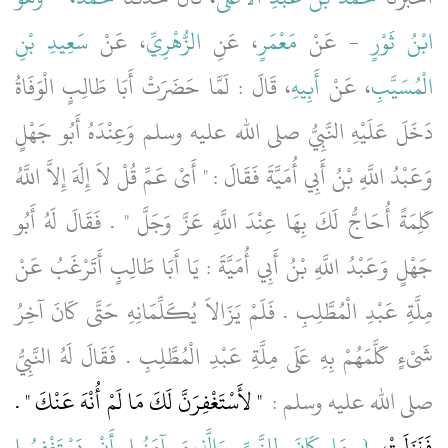
ابْنُ ثَوْرٍ
- عَنْ
مَعْمَرٍ
، عَنِ
الزُّهْرِيِّ
، عَنْ
سَعِيدِ بْنِ
الْمُسَيَّبِ
، عَنْ
أَبِيهِ
، قَالَ ‏:‏ لَمَّا حَضَرَتْ أَبَا طَالِبٍ الْوَفَاةُ
دَخَلَ عَلَيْهِ النَّبِيُّ صلى الله عليه وسلم وَعِنْدَهُ أَبُو جَهْلٍ
وَعَبْدُ اللَّهِ بْنُ أَبِي أُمَيَّةَ فَقَالَ ‏:‏ ‏"‏ أَىْ عَمِّ قُلْ لاَ إِلَهَ إِلاَّ اللَّهُ
كَلِمَةً أُحَاجُّ لَكَ بِهَا عِنْدَ اللَّهِ عَزَّ وَجَلَّ ‏"‏ ‏.‏ فَقَالَ لَهُ أَبُو
جَهْلٍ وَعَبْدُ اللَّهِ بْنُ أَبِي أُمَيَّةَ ‏:‏ يَا أَبَا طَالِبٍ أَتَرْغَبُ عَنْ
مِلَّةِ عَبْدِ الْمُطَّلِبِ ‏.‏ فَلَمْ يَزَالاَ يُكَلِّمَانِهِ حَتَّى كَانَ آخِرُ
شَىْءٍ كَلَّمَهُمْ بِهِ عَلَى مِلَّةِ عَبْدِ الْمُطَّلِبِ ‏.‏ فَقَالَ لَهُ النَّبِيُّ
صلى الله عليه وسلم ‏:
‏ ‏"‏ لأَسْتَغْفِرَنَّ لَكَ مَا لَمْ أُنْهَ عَنْكَ ‏"‏ ‏.‏
فَنَزَلَتْ ‏‏
{‏ مَا كَانَ لِلنَّبِيِّ وَالَّذِينَ آمَنُوا أَنْ يَسْتَغْفِرُوا