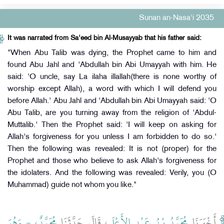
Sunan an-Nasa'i 2035
It was narrated from Sa'eed bin Al-Musayyab that his father said:
"When Abu Talib was dying, the Prophet came to him and
found Abu Jahl and 'Abdullah bin Abi Umayyah with him. He
said: 'O uncle, say La ilaha illallah(there is none worthy of
worship except Allah), a word with which I will defend you
before Allah.' Abu Jahl and 'Abdullah bin Abi Umayyah said: 'O
Abu Talib, are you turning away from the religion of 'Abdul-
Muttalib.' Then the Prophet said: 'I will keep on asking for
Allah's forgiveness for you unless I am forbidden to do so.'
Then the following was revealed: It is not (proper) for the
Prophet and those who believe to ask Allah's forgiveness for
the idolaters. And the following was revealed: Verily, you (O
Muhammad) guide not whom you like."
أَخْبَرَنَا
مُحَمَّدُ بْنُ عَبْدِ الأَعْلَى
، قَالَ حَدَّثَنَا
مُحَمَّدٌ، - وَهُوَ