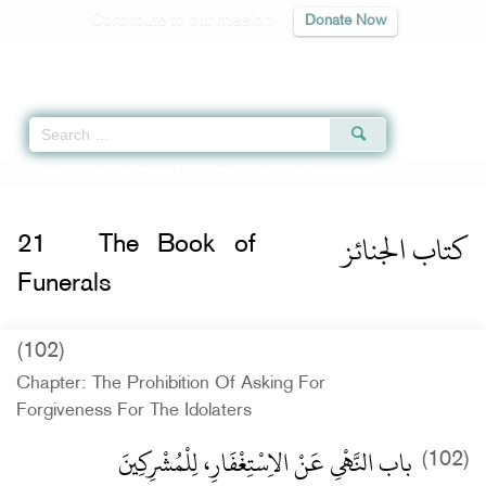
Contribute to our mission
Donate Now
Qur'an
|
Sunnah
|
Prayer Times
|
Audio
Home
»
Sunan an-Nasa'i
»
The Book of Funerals -
كتاب الجنائز
» Hadith 2035
كتاب الجنائز
21
The Book of
Funerals
(102)
Chapter: The Prohibition Of Asking For
Forgiveness For The Idolaters
باب النَّهْىِ عَنْ الاِسْتِغْفَارِ، لِلْمُشْرِكِينَ
(102)