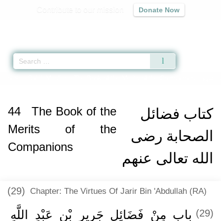
Contribute to our mission
Donate Now
Qur'an
|
Sunnah
|
Prayer Times
|
Audio
Home
»
Sahih Muslim
»
The Book of the Merits of the Companions -
ى عنهم
44
The Book of the
كتاب فضائل
Merits of the
الصحابة رضى
Companions
الله تعالى عنهم
(29)
Chapter: The Virtues Of Jarir Bin 'Abdullah (RA)
باب مِنْ فَضَائِلِ جَرِيرِ بْنِ عَبْدِ اللَّهِ
(29)