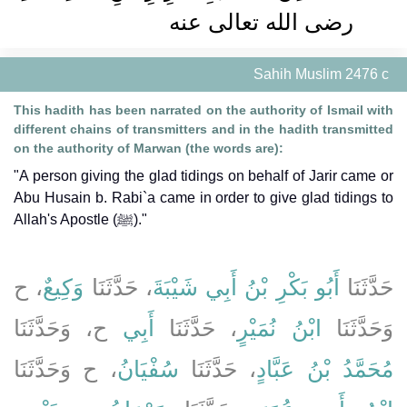
رضى الله تعالى عنه ‏‏
Sahih Muslim 2476 c
This hadith has been narrated on the authority of Ismail with
different chains of transmitters and in the hadith transmitted
on the authority of Marwan (the words are):
"A person giving the glad tidings on behalf of Jarir came or
Abu Husain b. Rabi`a came in order to give glad tidings to
Allah's Apostle (ﷺ)."
حَدَّثَنَا
أَبُو بَكْرِ بْنُ أَبِي شَيْبَةَ
، حَدَّثَنَا
وَكِيعٌ
، ح
وَحَدَّثَنَا
ابْنُ نُمَيْرٍ
، حَدَّثَنَا
أَبِي
ح، وَحَدَّثَنَا
مُحَمَّدُ بْنُ عَبَّادٍ
، حَدَّثَنَا
سُفْيَانُ
، ح وَحَدَّثَنَا