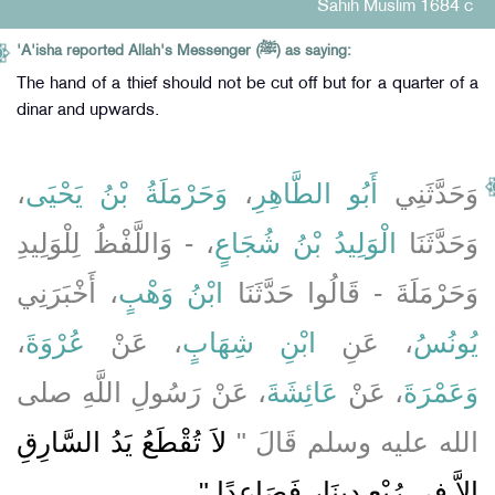
Sahih Muslim 1684 c
'A'isha reported Allah's Messenger (ﷺ) as saying:
The hand of a thief should not be cut off but for a quarter of a
dinar and upwards.
،
وَحَرْمَلَةُ بْنُ يَحْيَى
،
أَبُو الطَّاهِرِ
وَحَدَّثَنِي
وَحَدَّثَنَا
الْوَلِيدُ بْنُ شُجَاعٍ
، - وَاللَّفْظُ لِلْوَلِيدِ
وَحَرْمَلَةَ - قَالُوا حَدَّثَنَا
ابْنُ وَهْبٍ
، أَخْبَرَنِي
،
عُرْوَةَ
، عَنْ
ابْنِ شِهَابٍ
، عَنِ
يُونُسُ
وَعَمْرَةَ
، عَنْ
عَائِشَةَ
، عَنْ رَسُولِ اللَّهِ صلى
الله عليه وسلم قَالَ ‏"‏
لاَ تُقْطَعُ يَدُ السَّارِقِ
إِلاَّ فِي رُبْعِ دِينَارٍ فَصَاعِدًا ‏"
‏ ‏.‏