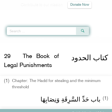
Contribute to our mission
Donate Now
Qur'an
|
Sunnah
|
Prayer Times
|
Audio
Home
»
Sahih Muslim
»
The Book of Legal Punishments
» Hadith 1684 c
كتاب الحدود
29
The Book of
Legal Punishments
(1)
Chapter: The Hadd for stealing and the minimum
threshold
باب حَدِّ السَّرِقَةِ وَنِصَابِهَا ‏‏
(1)