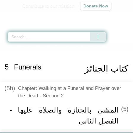
Contribute to our mission
Donate Now
Qur'an
|
Sunnah
|
Prayer Times
|
Audio
Home
»
Mishkat al-Masabih
»
Funerals -
كتاب الجنائز
» Hadith 1667
5
Funerals
كتاب الجنائز
(5b)
Chapter: Walking at a Funeral and Prayer over
the Dead - Section 2
المشي بالجنازة والصلاة عليها -
(5)
الفصل الثاني