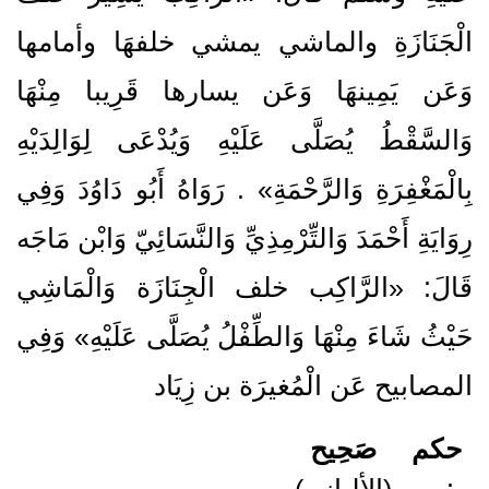
الْجَنَازَةِ والماشي يمشي خلفهَا وأمامها
وَعَن يَمِينهَا وَعَن يسارها قَرِيبا مِنْهَا
وَالسَّقْطُ يُصَلَّى عَلَيْهِ وَيُدْعَى لِوَالِدَيْهِ
بِالْمَغْفِرَةِ وَالرَّحْمَةِ» . رَوَاهُ أَبُو دَاوُدَ وَفِي
رِوَايَةِ أَحْمَدَ وَالتِّرْمِذِيِّ وَالنَّسَائِيّ وَابْن مَاجَه
قَالَ: «الرَّاكِب خلف الْجِنَازَة وَالْمَاشِي
حَيْثُ شَاءَ مِنْهَا وَالطِّفْلُ يُصَلَّى عَلَيْهِ» وَفِي
المصابيح عَن الْمُغيرَة بن زِيَاد
حكم
صَحِيح
(الألباني)
: