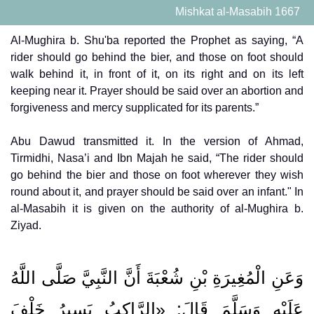
Mishkat al-Masabih 1667
Al-Mughira b. Shu'ba reported the Prophet as saying, “A
rider should go behind the bier, and those on foot should
walk behind it, in front of it, on its right and on its left
keeping near it. Prayer should be said over an abortion and
forgiveness and mercy supplicated for its parents.”
Abu Dawud transmitted it. In the version of Ahmad,
Tirmidhi, Nasa’i and Ibn Majah he said, “The rider should
go behind the bier and those on foot wherever they wish
round about it, and prayer should be said over an infant." In
al-Masabih it is given on the authority of al-Mughira b.
Ziyad.
وَعَنِ الْمُغِيرَةِ بْنِ شُعْبَةَ أَنَّ النَّبِيَّ صَلَّى اللَّهُ
عَلَيْهِ وَسَلَّمَ قَالَ: «الرَّاكِبُ يَسِيرُ خَلْفَ