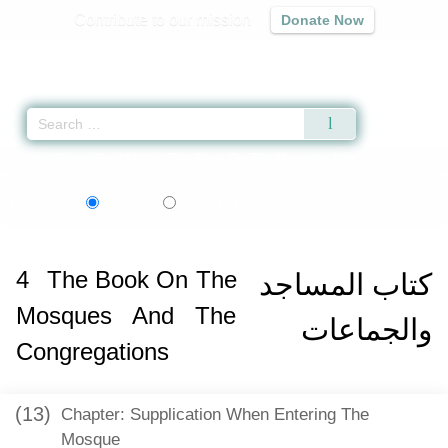
Contribute to our mission
Donate Now
Qur'an
|
Sunnah
|
Prayer Times
|
Audio
Home
»
Sunan Ibn Majah
»
The Book On The Mosques And The Congregati
اردو
Language:
English
Urdu
4
The Book On The
كتاب المساجد
Mosques And The
والجماعات
Congregations
(13)
Chapter: Supplication When Entering The
Mosque