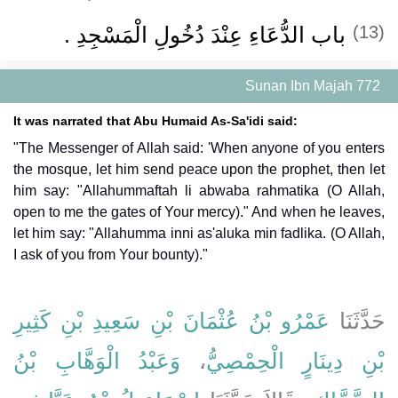
باب الدُّعَاءِ عِنْدَ دُخُولِ الْمَسْجِدِ ‏.‏
(13)
Sunan Ibn Majah 772
It was narrated that Abu Humaid As-Sa'idi said:
"The Messenger of Allah said: 'When anyone of you enters
the mosque, let him send peace upon the prophet, then let
him say: "Allahummaftah li abwaba rahmatika (O Allah,
open to me the gates of Your mercy)." And when he leaves,
let him say: "Allahumma inni as'aluka min fadlika. (O Allah,
I ask of you from Your bounty)."
حَدَّثَنَا
عَمْرُو بْنُ عُثْمَانَ بْنِ سَعِيدِ بْنِ كَثِيرِ
وَعَبْدُ الْوَهَّابِ بْنُ
،
بْنِ دِينَارٍ الْحِمْصِيُّ