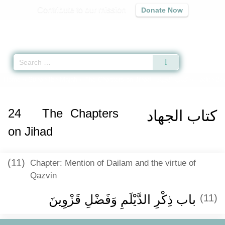
Contribute to our mission
Donate Now
Qur'an
|
Sunnah
|
Prayer Times
|
Audio
Home
»
Sunan Ibn Majah
»
The Chapters on Jihad -
كتاب الجهاد
» Hadith 27
24
The Chapters
كتاب الجهاد
on Jihad
(11)
Chapter: Mention of Dailam and the virtue of
Qazvin
باب ذِكْرِ الدَّيْلَمِ وَفَضْلِ قَزْوِينَ
(11)