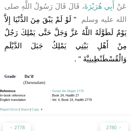
عَنْ
أَبِي هُرَيْرَةَ
، قَالَ قَالَ رَسُولُ اللَّهِ صلى
الله عليه وسلم ‏
"‏ لَوْ لَمْ يَبْقَ مِنَ الدُّنْيَا إِلاَّ
يَوْمٌ لَطَوَّلَهُ اللَّهُ عَزَّ وَجَلَّ حَتَّى يَمْلِكَ رَجُلٌ
مِنْ أَهْلِ بَيْتِي يَمْلِكُ جَبَلَ الدَّيْلَمِ
وَالْقُسْطَنْطِينِيَّةَ ‏"
‏ ‏.‏
Grade
:
Da’if
(Darussalam)
Reference
:
Sunan Ibn Majah 2779
In-book reference
: Book 24, Hadith 27
English translation
:
Vol. 4, Book 24, Hadith 2779
Report Error
|
Share
|
Copy
▼
2778
2780