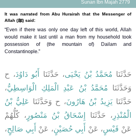
Sunan Ibn Majah 2779
It was narrated from Abu Hurairah that the Messenger of
Allah (ﷺ) said:
“Even if there was only one day left of this world, Allah
would make it last until a man from my household took
possession of (the mountain of) Dailam and
Constantinople.”
حَدَّثَنَا
مُحَمَّدُ بْنُ يَحْيَى
، حَدَّثَنَا
أَبُو دَاوُدَ
، ح
،
مُحَمَّدُ بْنُ عَبْدِ الْمَلِكِ الْوَاسِطِيُّ
وَحَدَّثَنَا
حَدَّثَنَا
يَزِيدُ بْنُ هَارُونَ
، ح وَحَدَّثَنَا
عَلِيُّ بْنُ
الْمُنْذِرِ
، حَدَّثَنَا
إِسْحَاقُ بْنُ مَنْصُورٍ
، كُلُّهُمْ
،
أَبِي صَالِحٍ
، عَنْ
أَبِي حُصَيْنٍ
، عَنْ
قَيْسٍ
عَنْ