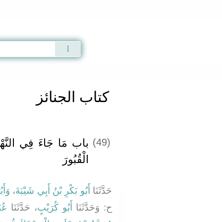
Qur'an
|
Sunnah
|
Prayer Times
|
Audio
كتاب الجنائز
باب مَا جَاءَ فِي النَّهْىِ
(49)
الْقُبُورَ
وَأَب
،
أَبُو بَكْرِ بْنُ أَبِي شَيْبَةَ
حَدَّثَنَا
ح: وَحَدَّثَنَا
أَبُو كُرَيْبٍ
، حَدَّثَنَا
عُب