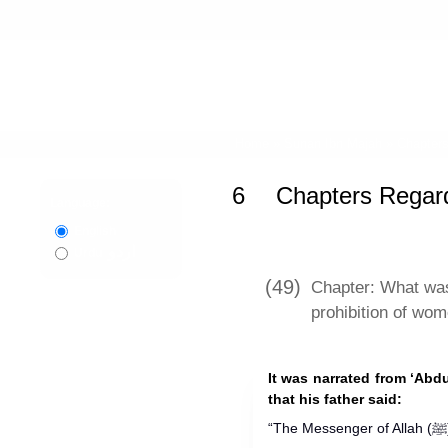
Home
»
Sunan Ibn Majah
»
Chapters
6
Chapters Regar
Language:
English
اردو
Urdu
(49)
Chapter: What was
prohibition of wom
It was narrated from ‘Ab
that his father said: