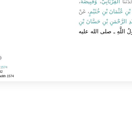
،
وَقَبِيصَةُ
،
الْفِرْيَابِيُّ
، ثَنَا
ِ بْنِ عُثْمَانَ بْنِ خُثَيْمٍ
، عَنْ
ْدِ الرَّحْمَنِ بْنِ حَسَّانَ بْنِ
ولُ اللَّهِ ـ صلى الله عليه
)
 1574
42
adith 1574