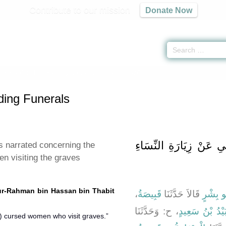
Contribute to our mission
Donate Now
 Regarding Funerals -
كتاب الجنائز
» Hadith 1574
ding Funerals
 عَنْ زِيَارَةِ النِّسَاءِ
 narrated concerning the
en visiting the graves
dur-Rahman bin Hassan bin Thabit
،
قَبِيصَةُ
قَالاَ حَدَّثَنَا
ُو بِشْرٍ
َيْدُ بْنُ سَعِيدٍ
، ح: وَحَدَّثَنَا
“The Messenger of Allah (ﷺ) cursed women who visit graves.”