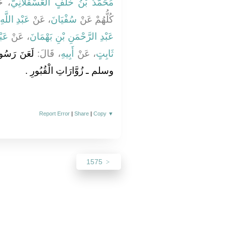
مُحَمَّدُ بْنُ خَلَفٍ الْعَسْقَلاَنِيُّ
حَدَّ
كُلُّهُمْ عَنْ
سُفْيَانَ
، عَنْ
عَبْدِ اللَّه
عَبْدِ الرَّحْمَنِ بْنِ بَهْمَانَ
، عَنْ
عَب
ثَابِتٍ
، عَنْ
أَبِيهِ
، قَالَ:
لَعَنَ رَسُ
وسلم ـ زُوَّارَاتِ الْقُبُورِ ‏.‏
Report Error
|
Share
|
Copy
▼
1575