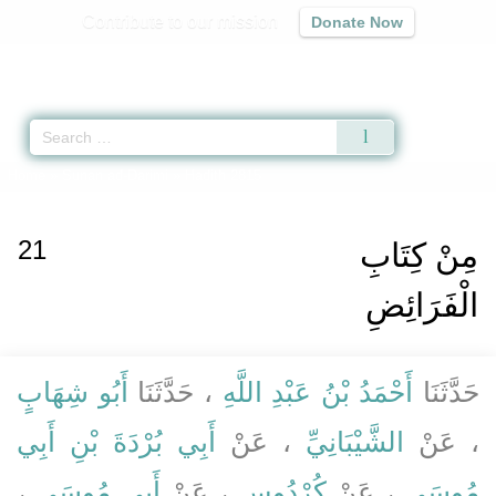
Contribute to our mission
Donate Now
Qur'an
|
Sunnah
|
Prayer Times
|
Audio
Home
»
Sunan ad-Darimi
» Hadith 2815
21
مِنْ كِتَابِ
الْفَرَائِضِ
حَدَّثَنَا
أَحْمَدُ بْنُ عَبْدِ اللَّهِ
، حَدَّثَنَا
أَبُو شِهَابٍ
، عَنْ
الشَّيْبَانِيِّ
، عَنْ
أَبِي بُرْدَةَ بْنِ أَبِي
،
أَبِي مُوسَى
، عَنْ
كُرْدُوسٍ
، عَنْ
مُوسَى