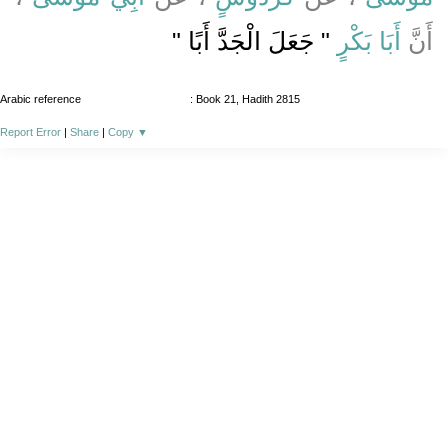
أَنَّ
أَبَا بَكْرٍ
" جَعَلَ الْجَدَّ أَبًا "
Arabic reference
: Book 21, Hadith 2815
Report Error
|
Share
|
Copy
▼
About
|
News
|
Support
|
Developers
|
Contact
|
Donate