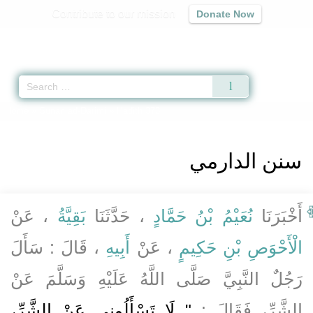
Contribute to our mission
Donate Now
Qur'an
|
Sunnah
|
Prayer Times
|
Audio
Home
»
Sunan ad-Darimi
» Hadith 373
سنن الدارمي
أَخْبَرَنَا
نُعَيْمُ بْنُ حَمَّادٍ
، حَدَّثَنَا
بَقِيَّةُ
، عَنْ
الْأَحْوَصِ بْنِ حَكِيمٍ
، عَنْ
أَبِيهِ
، قَالَ : سَأَلَ
رَجُلٌ النَّبِيَّ صَلَّى اللَّهُ عَلَيْهِ وَسَلَّمَ عَنْ
الشَّرِّ، فَقَالَ :
" لَا تَسْأَلُونِي عَنْ الشَّرِّ،