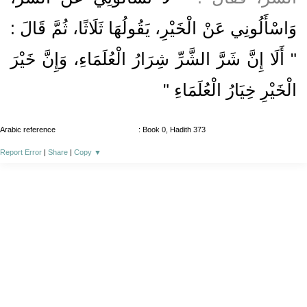
وَاسْأَلُونِي عَنْ الْخَيْرِ، يَقُولُهَا ثَلَاثًا، ثُمَّ قَالَ :
" أَلَا إِنَّ شَرَّ الشَّرِّ شِرَارُ الْعُلَمَاءِ، وَإِنَّ خَيْرَ
الْخَيْرِ خِيَارُ الْعُلَمَاءِ "
Arabic reference
: Book 0, Hadith 373
Report Error
|
Share
|
Copy
▼
About
|
News
|
Support
|
Developers
|
Contact
|
Donate