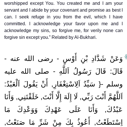
worshipped except You. You created me and I am your
servant and I abide by your covenant and promise as best I
can. I seek refuge in you from the evil, which I have
committed. I acknowledge your favor upon me and I
acknowledge my sins, so forgive me, for verily none can
forgive sin except you.” Related by Al-Bukhari.
وَعَنْ شَدَّادِ بْنِ أَوْسٍ ‏- رضى الله عنه ‏-
قَالَ: قَالَ رَسُولُ اَللَّهِ ‏- صلى الله عليه
وسلم ‏-{ سَيِّدُ اَلِاسْتِغْفَارِ, أَنْ يَقُولَ اَلْعَبْدُ:
اَللَّهُمَّ أَنْتَ رَبِّي, لَا إِلَهَ إِلَّا أَنْتَ, خَلَقْتَنِي, وَأَنَا
عَبْدُكَ, وَأَنَا عَلَى عَهْدِكَ وَوَعْدِكَ مَا
اِسْتَطَعْتُ, أَعُوذُ بِكَ مِنْ شَرِّ مَا صَنَعْتُ,