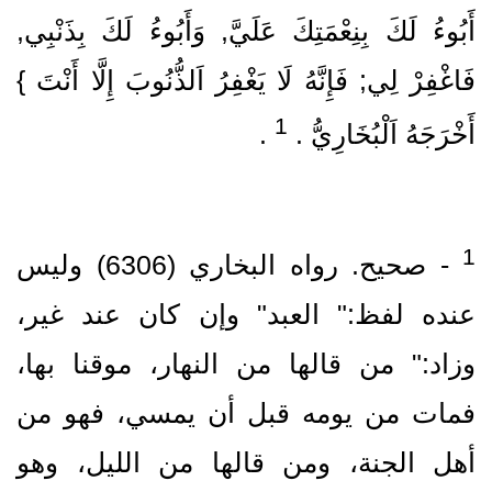
أَبُوءُ لَكَ بِنِعْمَتِكَ عَلَيَّ, وَأَبُوءُ لَكَ بِذَنْبِي,
فَاغْفِرْ لِي; فَإِنَّهُ لَا يَغْفِرُ اَلذُّنُوبَ إِلَّا أَنْتَ }
1
أَخْرَجَهُ اَلْبُخَارِيُّ .‏
‏ .‏
‏- صحيح.‏ رواه البخاري (6306)‏ وليس
عنده لفظ:" العبد" وإن كان عند غير،
وزاد:" من قالها من النهار، موقنا بها،
فمات من يومه قبل أن يمسي، فهو من
أهل الجنة، ومن قالها من الليل، وهو