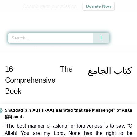
Contribute to our mission
Donate Now
Qur'an
|
Sunnah
|
Prayer Times
|
Audio
Home
»
Bulugh al-Maram
»
The Comprehensive Book -
كتاب الجامع
» Hadith
16
The
كتاب الجامع
Comprehensive
Book
Shaddad bin Aus (RAA) narrated that the Messenger of Allah
(ﷺ) said:
“The best manner of asking for forgiveness is to say: “O
Allah! You are my Lord. None has the right to be