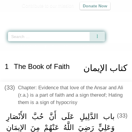
Contribute to our mission
Donate Now
Qur'an
|
Sunnah
|
Prayer Times
|
Audio
Home
»
Sahih Muslim
»
The Book of Faith -
كتاب الإيمان
» Hadith 78
1
The Book of Faith
كتاب الإيمان
(33)
Chapter: Evidence that love of the Ansar and Ali
(r.a.) is a part of faith and a sign thereof; Hating
them is a sign of hypocrisy
باب الدَّلِيلِ عَلَى أَنَّ حُبَّ الأَنْصَارِ
(33)
وَعَلِيٍّ رَضِيَ اللَّهُ عَنْهُمْ مِنَ الإِيمَانِ