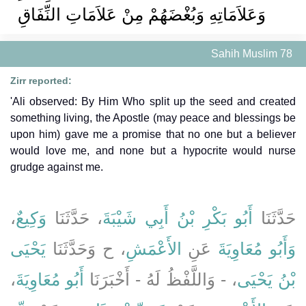
وَعَلاَمَاتِهِ وَبُغْضَهُمْ مِنْ عَلاَمَاتِ النِّفَاقِ
Sahih Muslim 78
Zirr reported:
'Ali observed: By Him Who split up the seed and created
something living, the Apostle (may peace and blessings be
upon him) gave me a promise that no one but a believer
would love me, and none but a hypocrite would nurse
grudge against me.
،
وَكِيعٌ
، حَدَّثَنَا
أَبُو بَكْرِ بْنُ أَبِي شَيْبَةَ
حَدَّثَنَا
وَأَبُو مُعَاوِيَةَ
عَنِ
الأَعْمَشِ
، ح وَحَدَّثَنَا
يَحْيَى
،
أَبُو مُعَاوِيَةَ
، - وَاللَّفْظُ لَهُ - أَخْبَرَنَا
بْنُ يَحْيَى