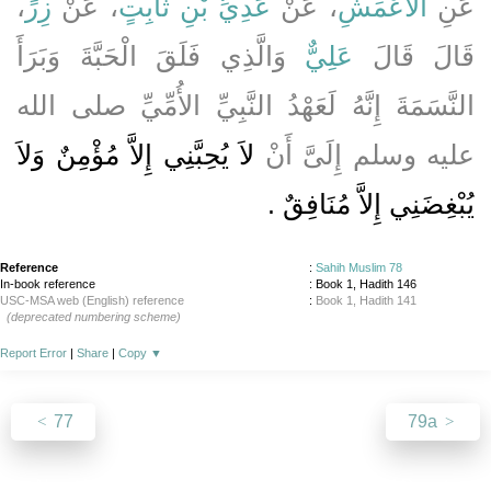
،
زِرٍّ
، عَنْ
عَدِيِّ بْنِ ثَابِتٍ
، عَنْ
الأَعْمَشِ
عَنِ
قَالَ قَالَ
عَلِيٌّ
وَالَّذِي فَلَقَ الْحَبَّةَ وَبَرَأَ
النَّسَمَةَ إِنَّهُ لَعَهْدُ النَّبِيِّ الأُمِّيِّ صلى الله
عليه وسلم إِلَىَّ أَنْ
لاَ يُحِبَّنِي إِلاَّ مُؤْمِنٌ وَلاَ
يُبْغِضَنِي إِلاَّ مُنَافِقٌ ‏.‏
Reference
:
Sahih Muslim 78
In-book reference
: Book 1, Hadith 146
USC-MSA web (English) reference
:
Book 1, Hadith 141
(deprecated numbering scheme)
Report Error
|
Share
|
Copy
▼
77
79a
About
|
News
|
Support
|
Developers
|
Contact
|
Donate