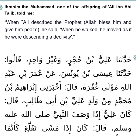
Ibrahim ibn Muhammad, one of the offspring of 'Ali ibn Abi
Talib, told me:
“When "Ali described the Prophet (Allah bless him and
give him peace), he said: ‘When he walked, he moved as if
he were descending a declivity'.”
حَدَّثَنَا عَلِيُّ بْنُ حُجْرٍ، وَغَيْرُ وَاحِدٍ، قَالُوا‏:‏
حَدَّثَنَا عِيسَى بْنُ يُونُسَ، عَنْ عُمَرَ بْنِ عَبْدِ
اللهِ مَوْلَى غُفْرَةَ، قَالَ‏:‏ أَخْبَرَنِي إِبْرَاهِيمُ بْنُ
مُحَمَّدٍ مِنْ وَلَدِ عَلِيِّ بْنِ أَبِي طَالِبٍ، قَالَ‏:‏
كَانَ عَلِيٌّ إِذَا وَصَفَ النَّبِيَّ صلى الله عليه
وسلم، قَالَ‏:‏ كَانَ إِذَا مَشَى تَقَلَّعَ كَأَنَّمَا