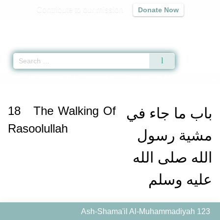
Contribute to our mission
Donate Now
Qur'an
|
Sunnah
|
Prayer Times
|
Audio
Home
»
Ash-Shama'il Al-Muhammadiyah
»
The Walking Of Rasoolullah -
سلم
18
The Walking Of
باب ما جاء في
Rasoolullah
مشية رسول
الله صلى الله
عليه وسلم
Ash-Shama'il Al-Muhammadiyah 123