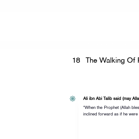
Home
»
Ash-Shama'il Al-Muhammadi
18
The Walking Of 
Ali ibn Abi Talib said (may Al
"When the Prophet (Allah ble
inclined forward as if he were 