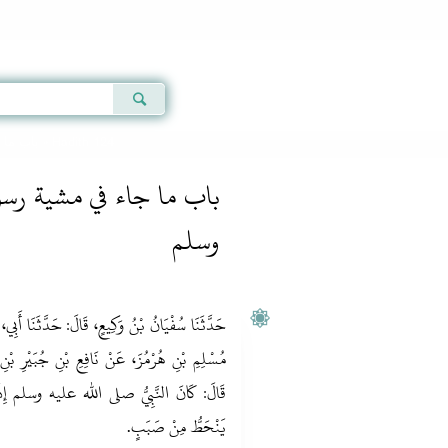
Qur'an
|
Sunnah
|
Prayer Times
|
Audio
باب ما 
» Hadith 124
باب ما جاء في مشية رسول
وسلم
حَدَّثَنَا سُفْيَانُ بْنُ وَكِيعٍ، قَالَ‏:‏ حَدَّثَنَا أَب
مُسْلِمِ بْنِ هُرْمُزَ، عَنْ نَافِعِ بْنِ جُبَيْرِ بْن،
قَالَ‏:‏ كَانَ النَّبِيُّ صلى الله عليه وسلم إِذَا
يَنْحَطُّ مِنْ صَبَبٍ‏.‏