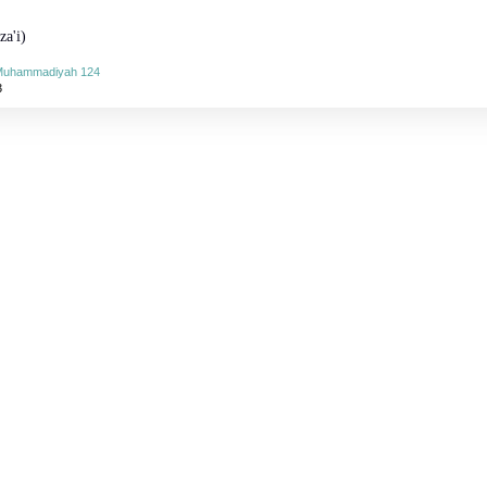
za'i)
-Muhammadiyah 124
3