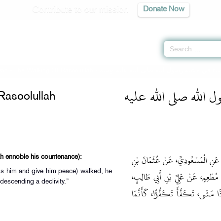
Contribute to our mission
Donate Now
yah
»
The Walking Of Rasoolullah -
جاء في مشية رسول الله صلى الله عليه وسلم
 الله صلى الله عليه
Rasoolullah
ِي، عَنِ الْمَسْعُودِيِّ، عَنْ عُثْمَانَ بْنِ
lah ennoble his countenance):
ss him and give him peace) walked, he
ِ مُطْعِمٍ، عَنْ عَلِيِّ بْنِ أَبِي طَالِبٍ
descending a declivity.”
 مَشَى، تَكَفَّأَ تَكَفُّؤًا، كَأَنَّمَا