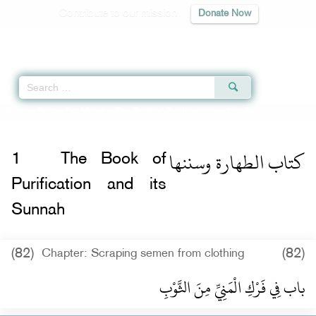
Contribute to our mission
Donate Now
Qur'an
|
Sunnah
|
Prayer Times
|
Audio
Home
»
Sunan Ibn Majah
»
The Book of Purification and its Sunnah -
كتاب الطهارة وسننها
1
The Book of
Purification and its
Sunnah
(82)
(82)
Chapter: Scraping semen from clothing
باب فِي فَرْكِ الْمَنِيِّ مِنَ الثَّوْبِ ‏