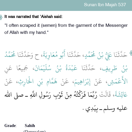
Sunan Ibn Majah 537
It was narrated that 'Aishah said:
"I often scraped it (semen) from the garment of the Messenger
of Allah with my hand."
حَدَّثَنَا
عَلِيُّ بْنُ مُحَمَّدٍ
، حَدَّثَنَا
أَبُو مُعَاوِيَةَ
، ح وَحَدَّثَنَا
مُحَمَّدُ
بْنُ طَرِيفٍ
، حَدَّثَنَا
عَبْدَةُ بْنُ سُلَيْمَانَ
، جَمِيعًا عَنِ
الأَعْمَشِ
، عَنْ
إِبْرَاهِيمَ
، عَنْ
هَمَّامِ بْنِ الْحَارِثِ
، عَنْ
عَائِشَةَ
، قَالَتْ
رُبَّمَا فَرَكْتُهُ مِنْ ثَوْبِ رَسُولِ اللَّهِ ـ صلى الله
عليه وسلم ـ بِيَدِي ‏.‏
Grade
:
Sahih
(Darussalam)