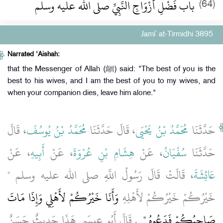
باب فَضْلِ أَزْوَاجِ النَّبِيِّ صلى الله عليه وسلم
(64)
Jami` at-Tirmidhi 3895
Narrated 'Aishah:
that the Messenger of Allah (ﷺ) said: "The best of you is the
best to his wives, and I am the best of you to my wives, and
when your companion dies, leave him alone."
حَدَّثَنَا
مُحَمَّدُ بْنُ يَحْيَى
، قَالَ حَدَّثَنَا
مُحَمَّدُ بْنُ يُوسُفَ
، قَالَ
حَدَّثَنَا
سُفْيَانُ
، عَنْ
هِشَامِ بْنِ عُرْوَةَ
، عَنْ
أَبِيهِ
، عَنْ
عَائِشَةَ
، قَالَتْ قَالَ رَسُولُ اللَّهِ صلى الله عليه وسلم ‏"‏
خَيْرُكُمْ خَيْرُكُمْ لأَهْلِهِ
وَأَنَا خَيْرُكُمْ لأَهْلِي وَإِذَا مَاتَ
صَاحِبُكُمْ فَدَعُوهُ ‏"
‏ ‏.‏ قَالَ أَبُو عِيسَى هَذَا حَدِيثٌ حَسَنٌ