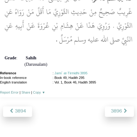
غَرِيبٌ صَحِيحٌ مِنْ حَدِيثِ الثَّوْرِيِّ مَا أَقَلَّ مَنْ رَوَاهُ عَنِ
الثَّوْرِيِّ ‏.‏ وَرُوِيَ هَذَا عَنْ هِشَامِ بْنِ عُرْوَةَ عَنْ أَبِيهِ عَنِ
النَّبِيِّ صلى الله عليه وسلم مُرْسَلٌ
‏.‏
Grade
:
Sahih
(Darussalam)
Reference
:
Jami` at-Tirmidhi 3895
In-book reference
: Book 49, Hadith 295
English translation
:
Vol. 1, Book 46, Hadith 3895
Report Error
|
Share
|
Copy
▼
3894
3896
About
|
News
|
Support
|
Developers
|
Contact
|
Donate