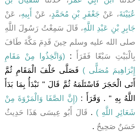
عُيَيْنَةَ
، عَنْ
جَعْفَرِ بْنِ مُحَمَّدٍ
، عَنْ
أَبِيهِ
، عَنْ
جَابِرِ بْنِ عَبْدِ اللَّهِ
، قَالَ سَمِعْتُ رَسُولَ اللَّهِ
صلى الله عليه وسلم حِينَ قَدِمَ مَكَّةَ طَافَ
بِالْبَيْتِ سَبْعًا فَقَرَأَ
‏:‏ ‏‏
(‏وَاتَّخِذُوا مِنْ مَقَامِ
إِبْرَاهِيمَ مُصَلًّى ‏)
‏ فَصَلَّى خَلْفَ الْمَقَامِ ثُمَّ
أَتَى الْحَجَرَ فَاسْتَلَمَهُ ثُمَّ قَالَ ‏"‏ نَبْدَأُ بِمَا بَدَأَ
اللَّهُ بِهِ ‏"‏ ‏.‏ وَقَرَأَ ‏:‏ ‏‏
(‏إِنَّ الصَّفَا وَالْمَرْوَةَ مِنْ
شَعَائِرِ اللَّهِ ‏)
‏ ‏.‏
قَالَ أَبُو عِيسَى هَذَا حَدِيثٌ
حَسَنٌ صَحِيحٌ
‏.‏