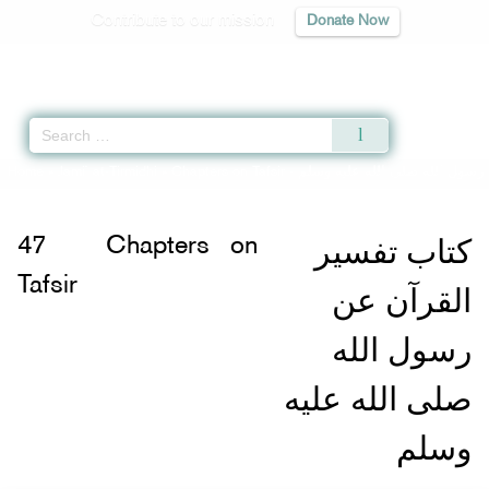
Contribute to our mission
Donate Now
Qur'an
|
Sunnah
|
Prayer Times
|
Audio
Home
»
Jami` at-Tirmidhi
»
Chapters on Tafsir -
رسول الله صلى الله عليه وسلم
كتاب تفسير
47
Chapters on
Tafsir
القرآن عن
رسول الله
صلى الله عليه
وسلم