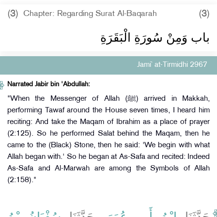
(3)
(3)
Chapter: Regarding Surat Al-Baqarah
باب وَمِنْ سُورَةِ الْبَقَرَةِ ‏‏
Jami` at-Tirmidhi 2967
Narrated Jabir bin 'Abdullah:
"When the Messenger of Allah (ﷺ) arrived in Makkah,
performing Tawaf around the House seven times, I heard him
reciting: And take the Maqam of Ibrahim as a place of prayer
(2:125). So he performed Salat behind the Maqam, then he
came to the (Black) Stone, then he said: 'We begin with what
Allah began with.' So he began at As-Safa and recited: Indeed
As-Safa and Al-Marwah are among the Symbols of Allah
(2:158)."
حَدَّثَنَا
ابْنُ أَبِي عُمَرَ
، حَدَّثَنَا
سُفْيَانُ بْنُ