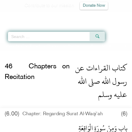
Contribute to our mission
Donate Now
Qur'an
|
Sunnah
|
Prayer Times
|
Audio
Home
»
Jami` at-Tirmidhi
»
Chapters on Recitation -
 الله صلى الله عليه وسلم
كتاب القراءات عن
46
Chapters on
رسول الله صلى الله
Recitation
عليه وسلم
(6.00)
(6)
Chapter: Regarding Surat Al-Waqi'ah
باب وَمِنْ سُورَةِ الْوَاقِعَةِ ‏