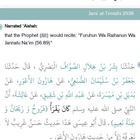
Jami` at-Tirmidhi 2938
Narrated 'Aishah:
that the Prophet (ﷺ) would recite: "Furuhun Wa Raihanun Wa
Jannatu Na'im (56:89)"
حَدَّثَنَا
بِشْرُ بْنُ هِلاَلٍ الصَّوَّافُ
الْبَصْرِيُّ ، قَالَ حَدَّثَنَا
جَعْفَرُ بْنُ سُلَيْمَانَ الضُّبَعِيُّ
، عَنْ
هَارُونَ الأَعْوَرِ
، عَنْ
بُدَيْلِ بْنِ مَيْسَرَةَ
، عَنْ
عَبْدِ اللَّهِ بْنِ شَقِيقٍ
، عَنْ
عَائِشَةَ
، أَنَّ
النَّبِيَّ صلى الله عليه وسلم
كَانَ يَقْرَأُ ‏‏
(‏فَرُوحٌ وَ رَيْحَانٌ وَ
جَنَّةُ نَعِيمٍ‏)
‏ ‏.‏
قَالَ أَبُو عِيسَى هَذَا حَدِيثٌ حَسَنٌ غَرِيبٌ لاَ
نَعْرِفُهُ إِلاَّ مِنْ حَدِيثِ هَارُونَ الأَعْوَرِ
‏.‏