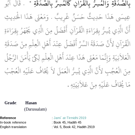
بِالصَّدَقَةِ وَالْمُسِرُّ بِالْقُرْآنِ كَالْمُسِرِّ بِالصَّدَقَةِ ‏"
‏ ‏.‏ قَالَ أَبُو
عِيسَى هَذَا حَدِيثٌ حَسَنٌ غَرِيبٌ ‏.‏ وَمَعْنَى هَذَا الْحَدِيثِ
أَنَّ الَّذِي يُسِرُّ بِقِرَاءَةِ الْقُرْآنِ أَفْضَلُ مِنَ الَّذِي يَجْهَرُ بِقِرَاءَةِ
الْقُرْآنِ لأَنَّ صَدَقَةَ السِّرِّ أَفْضَلُ عِنْدَ أَهْلِ الْعِلْمِ مِنْ صَدَقَةِ
الْعَلاَنِيَةِ وَإِنَّمَا مَعْنَى هَذَا عِنْدَ أَهْلِ الْعِلْمِ لِكَىْ يَأْمَنَ الرَّجُلُ
مِنَ الْعُجُبِ لأَنَّ الَّذِي يُسِرُّ الْعَمَلَ لاَ يُخَافُ عَلَيْهِ الْعُجْبُ
مَا يُخَافُ عَلَيْهِ مِنْ عَلاَنِيَتِهِ
‏.‏
Grade
:
Hasan
(Darussalam)
Reference
:
Jami` at-Tirmidhi 2919
In-book reference
: Book 45, Hadith 45
English translation
:
Vol. 5, Book 42, Hadith 2919