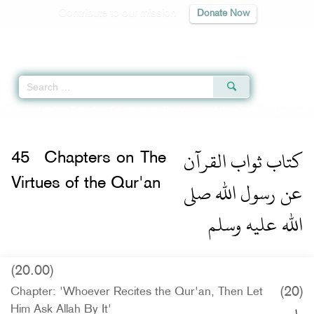
Contribute to our mission
Donate Now
Qur'an
|
Sunnah
|
Prayer Times
|
Audio
Home
»
Jami` at-Tirmidhi
»
Chapters on The Virtues of the Qur'an -
عليه وسلم
كتاب ثواب القرآن
45
Chapters on The
عن رسول الله صلى
Virtues of the Qur'an
الله عليه وسلم
(20.00)
(20)
Chapter: 'Whoever Recites the Qur'an, Then Let
Him Ask Allah By It'