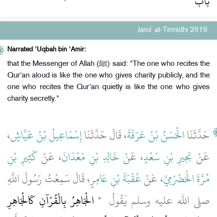
باب
Jami` at-Tirmidhi 2919
Narrated 'Uqbah bin 'Amir:
that the Messenger of Allah (ﷺ) said: "The one who recites the
Qur'an aloud is like the one who gives charity publicly, and the
one who recites the Qur'an quietly is like the one who gives
charity secretly."
،
إِسْمَاعِيلُ بْنُ عَيَّاشٍ
، قَالَ حَدَّثَنَا
الْحَسَنُ بْنُ عَرَفَةَ
حَدَّثَنَا
عَنْ
بَحِيرِ بْنِ سَعْدٍ
، عَنْ
خَالِدِ بْنِ مَعْدَانَ
، عَنْ
كَثِيرِ بْنِ
مُرَّةَ الْحَضْرَمِيِّ
، عَنْ
عُقْبَةَ بْنِ عَامِرٍ
، قَالَ سَمِعْتُ رَسُولَ اللَّهِ
صلى الله عليه وسلم يَقُولُ ‏
"‏ الْجَاهِرُ بِالْقُرْآنِ كَالْجَاهِرِ