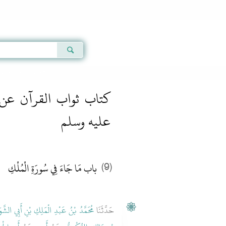
Qur'an
|
Sunnah
|
Prayer Times
|
Audio
كتا
» Hadith 2890
كتاب ثواب القرآن عن ر
عليه وسلم
باب مَا جَاءَ فِي سُورَةِ الْمُلْكِ ‏‏
(9)
حَدَّثَنَا
مُحَمَّدُ بْنُ عَبْدِ الْمَلِكِ بْنِ أَبِي الشَّو