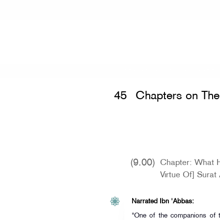
Home
»
Jami` at-Tirmidhi
»
Chapters o
45
Chapters on The 
(9.00)
Chapter: What H
Virtue Of] Surat
Narrated Ibn 'Abbas:
"One of the companions of the Prophet (ﷺ) 