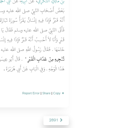
بْنِ مَالِكٍ النُّكْرِيُّ
، عَنْ
أَبِيهِ
، عَنْ
أَبِي الْجَو
بَعْضُ أَصْحَابِ النَّبِيِّ صلى الله عليه وسلم خِب
أَنَّهُ قَبْرٌ فَإِذَا فِيهِ إِنْسَانٌ يَقْرَأُ سُورَةَ تَبَا
فَأَتَى النَّبِيَّ صلى الله عليه وسلم فَقَالَ يَا رَسُ
قَبْرٍ وَأَنَا لاَ أَحْسِبُ أَنَّهُ قَبْرٌ فَإِذَا فِيهِ إِنْس
خَتَمَهَا ‏.‏ فَقَالَ رَسُولُ اللَّهِ صلى الله علي
تُنْجِيهِ مِنْ عَذَابِ الْقَبْرِ ‏"
‏ ‏.‏ قَالَ أَبُو ع
هَذَا الْوَجْهِ ‏.‏ وَفِي الْبَابِ عَنْ أَبِي هُرَيْرَةَ
‏.‏
Report Error
|
Share
|
Copy
▼
2891