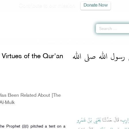
Contribute to our mission
Donate Now
n The Virtues of the Qur'an -
ب ثواب القرآن عن رسول الله صلى الله عليه وسلم
سول الله صلى الله
Virtues of the Qur'an
as Been Related About [The
 Al-Mulk
َارِبِ
، قَالَ حَدَّثَنَا
يَحْيَى بْنُ عَمْرِو
pitched a tent on a