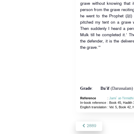
grave without knowing that 
person from the grave reciting
he went to the Prophet (ﷺ) and said: 'Oh Messenger of Allah, I
pitched my tent on a grave w
Then suddenly I heard a pers
Mulk till he completed it.' The Messe
the defender, it is the delive
the grave.'"
Grade
:
Da'if
(Darussalam)
Reference
:
Jami` at-Tirmidh
In-book reference
: Book 45, Hadith 
English translation
:
Vol. 5, Book 42, 
2889