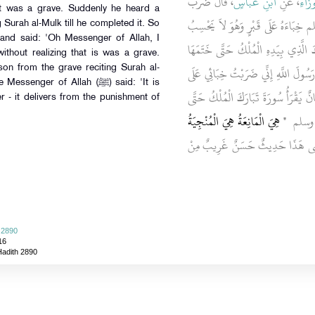
ْزَاءِ
، عَنِ
ابْنِ عَبَّاسٍ
، قَالَ ضَرَبَ
it was a grave. Suddenly he heard a
َاءَهُ عَلَى قَبْرٍ وَهُوَ لاَ يَحْسِبُ
 Surah al-Mulk till he completed it. So
رَكَ الَّذِي بِيَدِهِ الْمُلْكُ حَتَّى خَتَمَهَا
ithout realizing that is was a grave.
ولَ اللَّهِ إِنِّي ضَرَبْتُ خِبَائِي عَلَى
on from the grave reciting Surah al-
nger of Allah (ﷺ) said: 'It is
َانٌ يَقْرَأُ سُورَةَ تَبَارَكَ الْمُلْكُ حَتَّى
rer - it delivers from the punishment of
ه وسلم ‏
"‏ هِيَ الْمَانِعَةُ هِيَ الْمُنْجِيَةُ
ِيسَى هَذَا حَدِيثٌ حَسَنٌ غَرِيبٌ مِنْ
i 2890
16
Hadith 2890