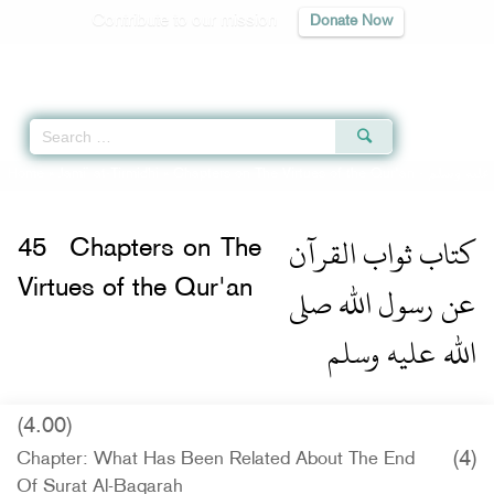
Contribute to our mission
Donate Now
Qur'an
|
Sunnah
|
Prayer Times
|
Audio
Home
»
Jami` at-Tirmidhi
»
Chapters on The Virtues of the Qur'an -
عليه وسلم
كتاب ثواب القرآن
45
Chapters on The
عن رسول الله صلى
Virtues of the Qur'an
الله عليه وسلم
(4.00)
(4)
Chapter: What Has Been Related About The End
Of Surat Al-Baqarah