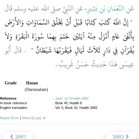
عَنِ
النُّعْمَانِ بْنِ بَشِيرٍ
، عَنِ النَّبِيِّ صلى الله عليه وسلم قَالَ
"‏ إِنَّ اللَّهَ كَتَبَ كِتَابًا قَبْلَ أَنْ يَخْلُقَ السَّمَاوَاتِ وَالأَرْضَ
بِأَلْفَىْ عَامٍ أَنْزَلَ مِنْهُ آيَتَيْنِ خَتَمَ بِهِمَا سُورَةَ الْبَقَرَةِ وَلاَ
يُقْرَآنِ فِي دَارٍ ثَلاَثَ لَيَالٍ فَيَقْرَبُهَا شَيْطَانٌ ‏"
‏ ‏.‏ قَالَ أَبُو
عِيسَى هَذَا حَدِيثٌ حَسَنٌ غَرِيبٌ
‏.‏
Grade
:
Hasan
(Darussalam)
Reference
:
Jami` at-Tirmidhi 2882
In-book reference
: Book 45, Hadith 8
English translation
:
Vol. 5, Book 42, Hadith 2882
Report Error
|
Share
|
Copy
▼
2881
2883