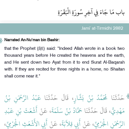
باب مَا جَاءَ فِي آخِرِ سُورَةِ الْبَقَرَةِ ‏‏
Jami` at-Tirmidhi 2882
Narrated An-Nu'man bin Bashir:
that the Prophet (ﷺ) said: "Indeed Allah wrote in a book two
thousand years before He created the heavens and the earth,
and He sent down two Ayat from it to end Surat Al-Baqarah
with. If they are recited for three nights in a home, no Shaitan
shall come near it."
حَدَّثَنَا
مُحَمَّدُ بْنُ بَشَّارٍ
، قَالَ حَدَّثَنَا
عَبْدُ الرَّحْمَنِ بْنُ
مَهْدِيٍّ
، قَالَ حَدَّثَنَا
حَمَّادُ بْنُ سَلَمَةَ
، عَنْ
أَشْعَثَ بْنِ عَبْدِ
،
أَبِي الأَشْعَثِ الْجَرْمِيِّ
، عَنْ
أَبِي قِلاَبَةَ
، عَنْ
الرَّحْمَنِ الْجَرْمِيِّ