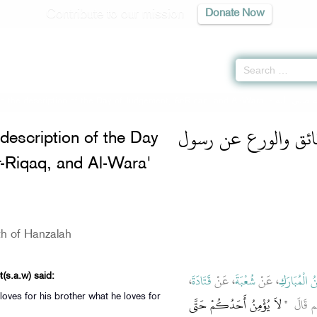
Contribute to our mission
Donate Now
n the description of the Day of Judgement, Ar-Riqaq, and Al-Wara' -
 صلى الله
ائق والورع عن رسول
description of the Day
-Riqaq, and Al-Wara'
th of Hanzalah
،
قَتَادَةَ
، عَنْ
شُعْبَةَ
، عَنْ
نُ الْمُبَارَكِ
(s.a.w) said:
 loves for his brother what he loves for
، الَ ‏
"‏ لاَ يُؤْمِنُ أَحَدُكُمْ حَتَّى