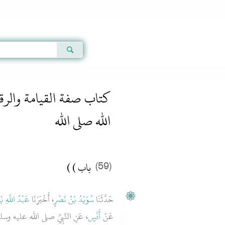
Qur'an
|
Sunnah
|
Prayer Times
|
Audio
كتاب صفة القيامة والرقائق والورع عن رسول الله
» Hadith 2515
كتاب صفة القيامة والرق
الله صلى الله
باب ‏)‏ ‏)‏
(59)
حَدَّثَنَا
سُوَيْدُ بْنُ نَصْرٍ
، أَخْبَرَنَا
عَبْدُ اللَّهِ بْ
عَنْ
أَنَسٍ
عَنِ النَّبِيِّ صلى الله عليه وسلم قَ