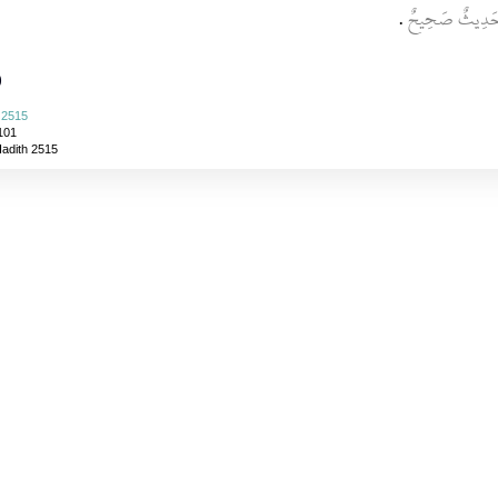
َا حَدِيثٌ صَحِيحٌ
‏.‏
)
i 2515
101
Hadith 2515