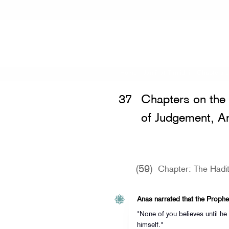
Home
»
Jami` at-Tirmidhi
»
Chapters o
37
Chapters on the 
of Judgement, Ar
(59)
Chapter: The Hadi
Anas narrated that the Prophet
"None of you believes until he
himself."