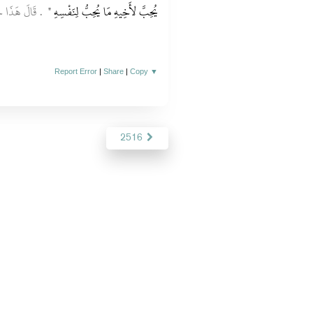
يُحِبَّ لأَخِيهِ مَا يُحِبُّ لِنَفْسِهِ ‏"
‏ ‏.‏ قَالَ هَذ
Report Error
|
Share
|
Copy
▼
2516