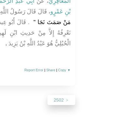
الْمُعَافِرِيِّ
، عَنْ
أَبِي عَبْدِ الرَّحْمَن
بْنِ عَمْرٍو
قَالَ قَالَ رَسُولُ اللَّ
مَنْ صَمَتَ نَجَا ‏"
‏ ‏.‏ قَالَ أَبُو 
نَعْرِفُهُ إِلاَّ مِنْ حَدِيثِ ابْنِ لَهِيع
الْحُبُلِيُّ هُوَ عَبْدُ اللَّهِ بْنُ يَزِيدَ
‏.‏
Report Error
|
Share
|
Copy
▼
2502