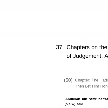
Home
»
Jami` at-Tirmidhi
»
Chapters
37
Chapters on the 
of Judgement, A
(50)
Chapter: The Hadi
Then Let Him Hon
'Abdullah bin 'Amr narra
(s.a.w) said: