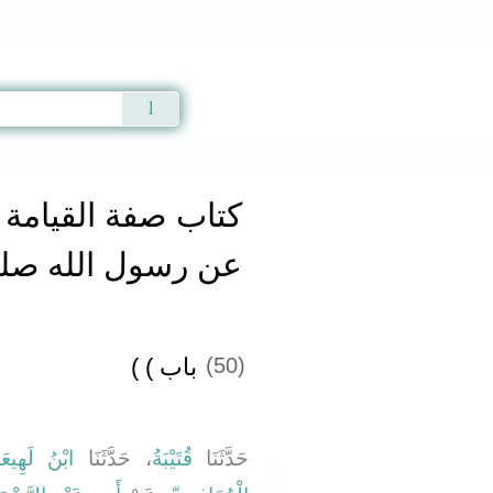
Qur'an
|
Sunnah
|
Prayer Times
|
Audio
كتاب صفة القيامة والرقائق والورع عن رسول الله ص
» Hadith 2501
كتاب صفة القيامة 
عن رسول الله صلى
باب ‏)‏ ‏)‏
(50)
حَدَّثَنَا
قُتَيْبَةُ
، حَدَّثَنَا
ابْنُ لَهِيعَة