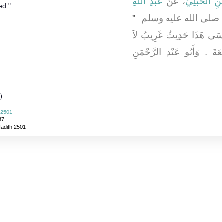
ِ الْحُبُلِيِّ
، عَنْ
عَبْدِ اللَّهِ
ed."
، هِ صلى الله عليه وسلم ‏
"‏
عِيسَى هَذَا حَدِيثٌ غَرِيبٌ لاَ
َةَ ‏.‏ وَأَبُو عَبْدِ الرَّحْمَنِ
)
i 2501
87
Hadith 2501