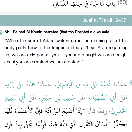
باب مَا جَاءَ فِي حِفْظِ اللِّسَانِ
(60)
Jami` at-Tirmidhi 2407
Abu Sa'eed Al-Khudri narrated (that the Prophet s.a.w) said:
"When the son of Adam wakes up in the morning, all of his
body parts bow to the tongue and say: 'Fear Allah regarding
us, we are only part of you. If you are straight we are straight
and if you are crooked we are crooked."
،
حَمَّادُ بْنُ زَيْدٍ
، حَدَّثَنَا
مُحَمَّدُ بْنُ مُوسَى الْبَصْرِيُّ
حَدَّثَنَا
عَنْ
أَبِي الصَّهْبَاءِ
، عَنْ
سَعِيدِ بْنِ جُبَيْرٍ
، عَنْ
أَبِي سَعِيدٍ
الْخُدْرِيِّ
، رَفَعَهُ قَالَ ‏
"‏ إِذَا أَصْبَحَ ابْنُ آدَمَ فَإِنَّ الأَعْضَاءَ كُلَّهَا
تُكَفِّرُ اللِّسَانَ فَتَقُولُ اتَّقِ اللَّهَ فِينَا فَإِنَّمَا نَحْنُ بِكَ فَإِنِ