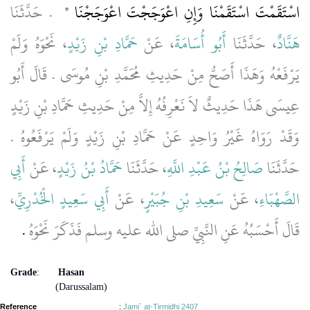
اسْتَقَمْتَ اسْتَقَمْنَا وَإِنِ اعْوَجَجْتَ اعْوَجَجْنَا ‏"
‏ ‏.‏ حَدَّثَنَا
هَنَّادٌ
، حَدَّثَنَا
أَبُو أُسَامَةَ
، عَنْ
حَمَّادِ بْنِ زَيْدٍ
، نَحْوَهُ وَلَمْ
يَرْفَعْهُ وَهَذَا أَصَحُّ مِنْ حَدِيثِ مُحَمَّدِ بْنِ مُوسَى ‏.‏ قَالَ أَبُو
عِيسَى هَذَا حَدِيثٌ لاَ نَعْرِفُهُ إِلاَّ مِنْ حَدِيثِ حَمَّادِ بْنِ زَيْدٍ
وَقَدْ رَوَاهُ غَيْرُ وَاحِدٍ عَنْ حَمَّادِ بْنِ زَيْدٍ وَلَمْ يَرْفَعُوهُ ‏.‏
حَدَّثَنَا
صَالِحُ بْنُ عَبْدِ اللَّهِ
، حَدَّثَنَا
حَمَّادُ بْنُ زَيْدٍ
، عَنْ
أَبِي
،
أَبِي سَعِيدٍ الْخُدْرِيِّ
، عَنْ
سَعِيدِ بْنِ جُبَيْرٍ
، عَنْ
الصَّهْبَاءِ
قَالَ أَحْسَبُهُ عَنِ النَّبِيِّ صلى الله عليه وسلم فَذَكَرَ نَحْوَهُ
‏.‏
Grade
:
Hasan
(Darussalam)
Reference
:
Jami` at-Tirmidhi 2407