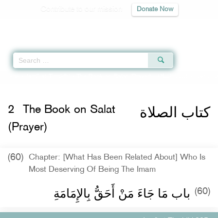
Contribute to our mission
Donate Now
Qur'an
|
Sunnah
|
Prayer Times
|
Audio
» Hadith 
كتاب الصلاة
The Book on Salat (Prayer) -
»
Jami` at-Tirmidhi
»
Home
كتاب الصلاة
2
The Book on Salat
(Prayer)
(60)
Chapter: [What Has Been Related About] Who Is
Most Deserving Of Being The Imam
باب مَا جَاءَ مَنْ أَحَقُّ بِالإِمَامَةِ
(60)