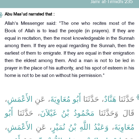
Jami` at-Tirmidhi 235
Abu Mas'ud narrated that :
Allah's Messenger said: "The one who recites most of the
Book of Allah is to lead the people (in prayers). If they are
equal in recitation, then the most knowledgeable in the Sunnah
among them. If they are equal regarding the Sunnah, then the
earliest of them to emigrate. If they are equal in their emigration
then the eldest among them. And a man is not to be led in
prayer in the place of his authority, and his spot of esteem in his
home is not to be sat on without his permission."
حَدَّثَنَا
هَنَّادٌ
، حَدَّثَنَا
أَبُو مُعَاوِيَةَ
، عَنِ
الأَعْمَشِ
،
قَالَ وَحَدَّثَنَا
مَحْمُودُ بْنُ غَيْلاَنَ
، حَدَّثَنَا
أَبُو
مُعَاوِيَةَ
،
وَعَبْدُ اللَّهِ بْنُ نُمَيْرٍ
، عَنِ
الأَعْمَشِ
،