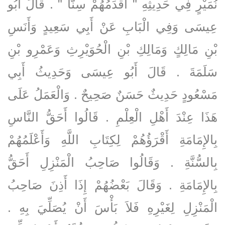
نُمَيْرٍ فِي حَدِيثِهِ ‏"‏ أَقْدَمُهُمْ سِنًّا ‏"‏ ‏.‏ قَالَ أَبُو
عِيسَى وَفِي الْبَابِ عَنْ أَبِي سَعِيدٍ وَأَنَسِ
بْنِ مَالِكٍ وَمَالِكِ بْنِ الْحُوَيْرِثِ وَعَمْرِو بْنِ
سَلَمَةَ ‏.‏ قَالَ أَبُو عِيسَى وَحَدِيثُ أَبِي
مَسْعُودٍ حَدِيثٌ حَسَنٌ صَحِيحٌ ‏.‏ وَالْعَمَلُ عَلَى
هَذَا عِنْدَ أَهْلِ الْعِلْمِ ‏.‏ قَالُوا أَحَقُّ النَّاسِ
بِالإِمَامَةِ أَقْرَؤُهُمْ لِكِتَابِ اللَّهِ وَأَعْلَمُهُمْ
بِالسُّنَّةِ ‏.‏ وَقَالُوا صَاحِبُ الْمَنْزِلِ أَحَقُّ
بِالإِمَامَةِ ‏.‏ وَقَالَ بَعْضُهُمْ إِذَا أَذِنَ صَاحِبُ
الْمَنْزِلِ لِغَيْرِهِ فَلاَ بَأْسَ أَنْ يُصَلِّيَ بِهِ ‏.‏