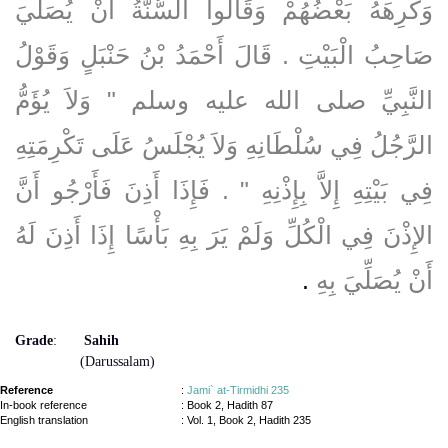
وَكَرِهَهُ بَعْضُهُمْ وَقَالُوا السُّنَّةُ أَنْ يُصَلِّيَ
صَاحِبُ الْبَيْتِ ‏.‏ قَالَ أَحْمَدُ بْنُ حَنْبَلٍ وَقَوْلُ
النَّبِيِّ صلى الله عليه وسلم ‏"‏ وَلاَ يُؤَمُّ
الرَّجُلُ فِي سُلْطَانِهِ وَلاَ يُجْلَسُ عَلَى تَكْرِمَتِهِ
فِي بَيْتِهِ إِلاَّ بِإِذْنِهِ ‏"‏ ‏.‏ فَإِذَا أَذِنَ فَأَرْجُو أَنَّ
الإِذْنَ فِي الْكُلِّ وَلَمْ يَرَ بِهِ بَأْسًا إِذَا أَذِنَ لَهُ
أَنْ يُصَلِّيَ بِهِ
‏.‏
Grade
:
Sahih
(Darussalam)
Reference
:
Jami` at-Tirmidhi 235
In-book reference
: Book 2, Hadith 87
English translation
:
Vol. 1, Book 2, Hadith 235