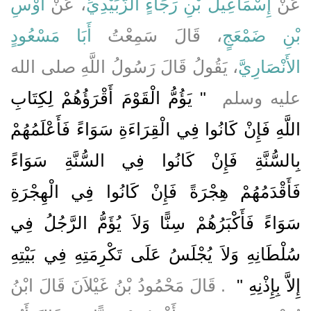
عَنْ
إِسْمَاعِيلَ بْنِ رَجَاءٍ الزُّبَيْدِيِّ
، عَنْ
أَوْسِ
بْنِ ضَمْعَجٍ
، قَالَ سَمِعْتُ
أَبَا مَسْعُودٍ
الأَنْصَارِيَّ
، يَقُولُ قَالَ رَسُولُ اللَّهِ صلى الله
عليه وسلم ‏
"‏ يَؤُمُّ الْقَوْمَ أَقْرَؤُهُمْ لِكِتَابِ
اللَّهِ فَإِنْ كَانُوا فِي الْقِرَاءَةِ سَوَاءً فَأَعْلَمُهُمْ
بِالسُّنَّةِ فَإِنْ كَانُوا فِي السُّنَّةِ سَوَاءً
فَأَقْدَمُهُمْ هِجْرَةً فَإِنْ كَانُوا فِي الْهِجْرَةِ
سَوَاءً فَأَكْبَرُهُمْ سِنًّا وَلاَ يُؤَمُّ الرَّجُلُ فِي
سُلْطَانِهِ وَلاَ يُجْلَسُ عَلَى تَكْرِمَتِهِ فِي بَيْتِهِ
إِلاَّ بِإِذْنِهِ ‏"
‏ ‏.‏ قَالَ مَحْمُودُ بْنُ غَيْلاَنَ قَالَ ابْنُ