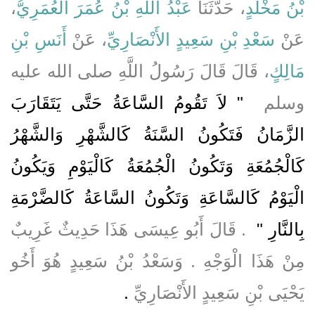
،
عَبْدُ اللَّهِ بْنُ عُمَرَ الْعُمَرِيُّ
، حَدَّثَنَا
بْنُ مَخْلَدٍ
عَنْ
سَعْدِ بْنِ سَعِيدٍ الأَنْصَارِيِّ
، عَنْ
أَنَسِ بْنِ
مَالِكٍ
، قَالَ قَالَ رَسُولُ اللَّهِ صلى الله عليه
وسلم ‏
"‏ لاَ تَقُومُ السَّاعَةُ حَتَّى يَتَقَارَبَ
الزَّمَانُ فَتَكُونُ السَّنَةُ كَالشَّهْرِ وَالشَّهْرُ
كَالْجُمُعَةِ وَتَكُونُ الْجُمُعَةُ كَالْيَوْمِ وَيَكُونُ
الْيَوْمُ كَالسَّاعَةِ وَتَكُونُ السَّاعَةُ كَالضَّرْمَةِ
بِالنَّارِ ‏"
‏ ‏.‏ قَالَ أَبُو عِيسَى هَذَا حَدِيثٌ غَرِيبٌ
مِنْ هَذَا الْوَجْهِ ‏.‏ وَسَعْدُ بْنُ سَعِيدٍ هُوَ أَخُو
يَحْيَى بْنِ سَعِيدٍ الأَنْصَارِيِّ
‏.‏