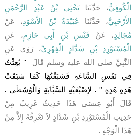
الْكُوفِيُّ
، حَدَّثَنَا
يَحْيَى بْنُ عَبْدِ الرَّحْمَنِ
الأَرْحَبِيُّ
، حَدَّثَنَا
عُبَيْدَةُ بْنُ الأَسْوَدِ
، عَنْ
مُجَالِدٍ
، عَنْ
قَيْسِ بْنِ أَبِي حَازِمٍ
، عَنِ
الْمُسْتَوْرِدِ بْنِ شَدَّادٍ الْفِهْرِيِّ
، رَوَى عَنِ
النَّبِيِّ صلى الله عليه وسلم قَالَ ‏
"‏ بُعِثْتُ
فِي نَفَسِ السَّاعَةِ فَسَبَقْتُهَا كَمَا سَبَقَتْ
هَذِهِ هَذِهِ ‏"‏ ‏.‏ لإِصْبُعَيْهِ السَّبَّابَةِ وَالْوُسْطَى ‏.‏
قَالَ أَبُو عِيسَى هَذَا حَدِيثٌ غَرِيبٌ مِنْ
حَدِيثِ الْمُسْتَوْرِدِ بْنِ شَدَّادٍ لاَ نَعْرِفُهُ إِلاَّ مِنْ
هَذَا الْوَجْهِ
‏.‏