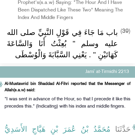
Prophet's(s.a.w) Saying: "The Hour And I Have
Been Dispatched Like These Two" Meaning The
Index And Middle Fingers
باب مَا جَاءَ فِي قَوْلِ النَّبِيِّ صلى الله
(39)
عليه وسلم ‏"‏ بُعِثْتُ أَنَا وَالسَّاعَةَ
كَهَاتَيْنِ ‏"‏ ‏.‏ يَعْنِي السَّبَّابَةَ وَالْوُسْطَى
Jami` at-Tirmidhi 2213
Al-Mustawrid bin Shaddad Al-Fihri reported that the Messenger of
Allah(s.a.w) said:
"I was sent in advance of the Hour, so that I precede it like this
precedes this." (Indicating) with his index and middle fingers.
حَدَّثَنَا
مُحَمَّدُ بْنُ عُمَرَ بْنِ هَيَّاجٍ الأَسَدِيُّ