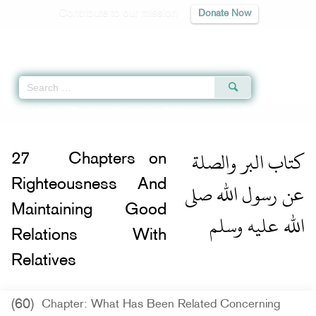
Contribute to our mission
Donate Now
Qur'an
|
Sunnah
|
Prayer Times
|
Audio
Home
»
Jami` at-Tirmidhi
»
Chapters on Righteousness And Maintaining Good 
كتاب البر والصلة
27
Chapters on
عن رسول الله صلى
Righteousness And
Maintaining Good
الله عليه وسلم
Relations With
Relatives
(60)
Chapter: What Has Been Related Concerning