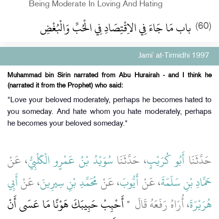
Being Moderate In Loving And Hating
باب مَا جَاءَ فِي الاِقْتِصَادِ فِي الْحُبِّ وَالْبُغْضِ
(60)
Jami` at-Tirmidhi 1997
Muhammad bin Sirin narrated from Abu Hurairah - and I think he
(narrated it from the Prophet) who said:
"Love your beloved moderately, perhaps he becomes hated to
you someday. And hate whom you hate moderately, perhaps
he becomes your beloved someday."
حَدَّثَنَا
أَبُو كُرَيْبٍ
، حَدَّثَنَا
سُوَيْدُ بْنُ عَمْرٍو الْكَلْبِيُّ
، عَنْ
حَمَّادِ بْنِ سَلَمَةَ
، عَنْ
أَيُّوبَ
، عَنْ
مُحَمَّدِ بْنِ سِيرِينَ
، عَنْ
أَبِي
هُرَيْرَةَ
، أُرَاهُ رَفَعَهُ قَالَ ‏
"‏ أَحْبِبْ حَبِيبَكَ هَوْنًا مَا عَسَى أَنْ