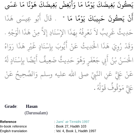
يَكُونَ بَغِيضَكَ يَوْمًا مَا وَأَبْغِضْ بَغِيضَكَ هَوْنًا مَا عَسَى
أَنْ يَكُونَ حَبِيبَكَ يَوْمًا مَا ‏"
‏ ‏.‏ قَالَ أَبُو عِيسَى هَذَا
حَدِيثٌ غَرِيبٌ لاَ نَعْرِفُهُ بِهَذَا الإِسْنَادِ إِلاَّ مِنْ هَذَا الْوَجْهِ ‏.‏
وَقَدْ رُوِيَ هَذَا الْحَدِيثُ عَنْ أَيُّوبَ بِإِسْنَادٍ غَيْرِ هَذَا رَوَاهُ
الْحَسَنُ بْنُ أَبِي جَعْفَرٍ وَهُوَ حَدِيثٌ ضَعِيفٌ أَيْضًا بِإِسْنَادٍ لَهُ
عَنْ عَلِيٍّ عَنِ النَّبِيِّ صلى الله عليه وسلم وَالصَّحِيحُ عَنْ
عَلِيٍّ مَوْقُوفٌ قَوْلُهُ
‏.‏
Grade
:
Hasan
(Darussalam)
Reference
:
Jami` at-Tirmidhi 1997
In-book reference
: Book 27, Hadith 103
English translation
:
Vol. 4, Book 1, Hadith 1997