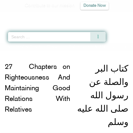
Contribute to our mission
Donate Now
Qur'an
|
Sunnah
|
Prayer Times
|
Audio
Home
»
Jami` at-Tirmidhi
»
Chapters on Righteousness And Maintaining Good 
كتاب البر
27
Chapters on
Righteousness And
والصلة عن
Maintaining Good
رسول الله
Relations With
صلى الله عليه
Relatives
وسلم