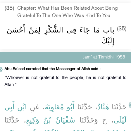
(35)
Chapter: What Has Been Related About Being
Grateful To The One Who Was Kind To You
باب مَا جَاءَ فِي الشُّكْرِ لِمَنْ أَحْسَنَ
(35)
إِلَيْكَ
Jami` at-Tirmidhi 1955
Abu Sa'eed narrated that the Messenger of Allah said :
"Whoever is not grateful to the people, he is not grateful to
Allah."
حَدَّثَنَا
هَنَّادٌ
، حَدَّثَنَا
أَبُو مُعَاوِيَةَ
، عَنِ
ابْنِ أَبِي
لَيْلَى
، ح وَحَدَّثَنَا
سُفْيَانُ بْنُ وَكِيعٍ
، حَدَّثَنَا