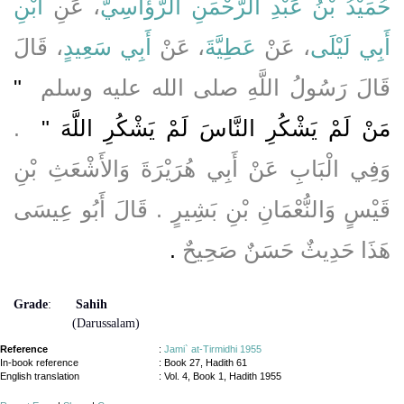
حُمَيْدُ بْنُ عَبْدِ الرَّحْمَنِ الرُّؤَاسِيُّ
، عَنِ
ابْنِ
أَبِي لَيْلَى
، عَنْ
عَطِيَّةَ
، عَنْ
أَبِي سَعِيدٍ
، قَالَ
قَالَ رَسُولُ اللَّهِ صلى الله عليه وسلم ‏
"‏
مَنْ لَمْ يَشْكُرِ النَّاسَ لَمْ يَشْكُرِ اللَّهَ ‏"
‏ ‏.‏
وَفِي الْبَابِ عَنْ أَبِي هُرَيْرَةَ وَالأَشْعَثِ بْنِ
قَيْسٍ وَالنُّعْمَانِ بْنِ بَشِيرٍ ‏.‏ قَالَ أَبُو عِيسَى
هَذَا حَدِيثٌ حَسَنٌ صَحِيحٌ
‏.‏
Grade
:
Sahih
(Darussalam)
Reference
:
Jami` at-Tirmidhi 1955
In-book reference
: Book 27, Hadith 61
English translation
:
Vol. 4, Book 1, Hadith 1955