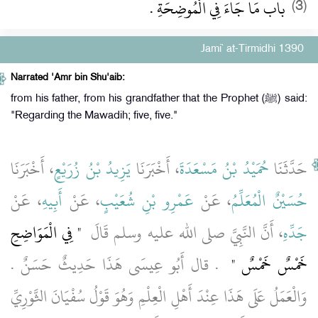
باب مَا جَاءَ فِي الْمُوضِحَةِ ‏.‏
(3)
Jami` at-Tirmidhi 1390
Narrated 'Amr bin Shu'aib:
from his father, from his grandfather that the Prophet (ﷺ) said:
"Regarding the Mawadih; five, five."
حَدَّثَنَا
حُمَيْدُ بْنُ مَسْعَدَةَ
، أَخْبَرَنَا
يَزِيدُ بْنُ زُرَيْعٍ
، أَخْبَرَنَا
حُسَيْنٌ الْمُعَلِّمُ
، عَنْ
عَمْرِو بْنِ شُعَيْبٍ
، عَنْ
أَبِيهِ
، عَنْ
جَدِّهِ
، أَنَّ النَّبِيَّ صلى الله عليه وسلم قَالَ ‏
"‏ فِي الْمَوَاضِحِ
خَمْسٌ خَمْسٌ ‏"
‏ ‏.‏ قال أَبُو عِيسَى هَذَا حَدِيثٌ حَسَنٌ ‏.‏
وَالْعَمَلُ عَلَى هَذَا عِنْدَ أَهْلِ الْعِلْمِ وَهُوَ قَوْلُ سُفْيَانَ الثَّوْرِيِّ