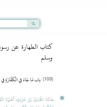
Qur'an
|
Sunnah
|
Prayer Times
|
Audio
كتاب الطهارة عن رسول 
وسلم
باب مَا جَاءَ فِي الْكَفَّارَةِ فِي ذ
(103)
حَدَّثَنَا
الْحُسَيْنُ بْنُ حُرَيْثٍ
، أَخْبَرَنَا
الْ