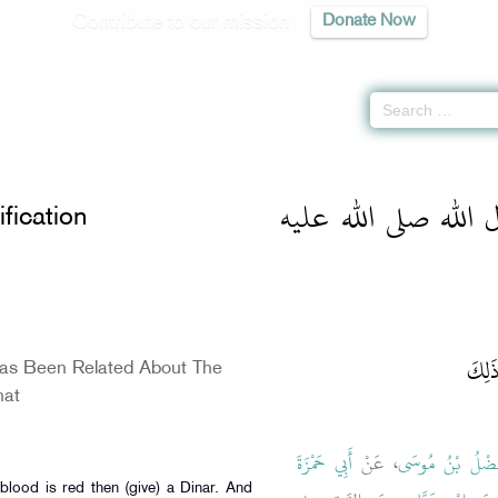
Contribute to our mission
Donate Now
» Hadith 137
كتاب الطهارة عن رسول الله صلى الله عليه وسلم
n Purification -
الله صلى الله عليه
fication
َلِكَ
as Been Related About The
hat
فَضْلُ بْنُ مُوسَى
، عَنْ
أَبِي حَمْزَةَ
blood is red then (give) a Dinar. And