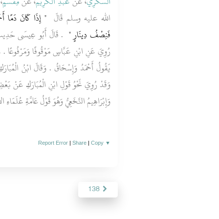
السُّكَّرِيِّ
، عَنْ
عَبْدِ الْكَرِيمِ
، عَنْ
مِقْسَمٍ
،
الله عليه وسلم قَالَ ‏
"‏ إِذَا كَانَ دَمًا أَح
فَنِصْفُ دِينَارٍ ‏"
‏ ‏.‏ قَالَ أَبُو عِيسَى حَدِيثُ 
رُوِيَ عَنِ ابْنِ عَبَّاسٍ مَوْقُوفًا وَمَرْفُوعًا ‏.‏ وَه
يَقُولُ أَحْمَدُ وَإِسْحَاقُ ‏.‏ وَقَالَ ابْنُ الْمُبَارَكِ يَ
وَقَدْ رُوِيَ نَحْوُ قَوْلِ ابْنِ الْمُبَارَكِ عَنْ بَعْضِ
وَإِبْرَاهِيمُ النَّخَعِيُّ وَهُوَ قَوْلُ عَامَّةِ عُلَمَاءِ ا
Report Error
|
Share
|
Copy
▼
138