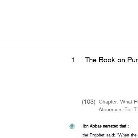
Home
»
Jami` at-Tirmidhi
»
The Book o
1
The Book on Puri
(103)
Chapter: What H
Atonement For T
Ibn Abbas narrated that :
the Prophet said: "When the 