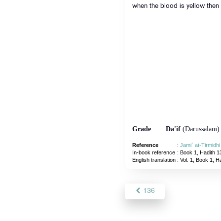
when the blood is yellow then 
Grade
:
Da'if
(Darussalam)
Reference
:
Jami` at-Tirmidhi
In-book reference
: Book 1, Hadith 1
English translation
:
Vol. 1, Book 1, H
136