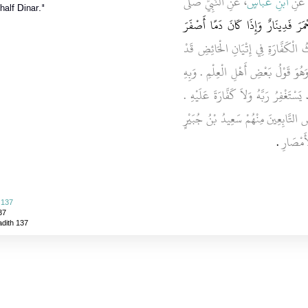
 عَنِ
ابْنِ عَبَّاسٍ
، عَنِ النَّبِيِّ صلى
half Dinar."
ْمَرَ فَدِينَارٌ وَإِذَا كَانَ دَمًا أَصْفَرَ
الْكَفَّارَةِ فِي إِتْيَانِ الْحَائِضِ قَدْ
ُوَ قَوْلُ بَعْضِ أَهْلِ الْعِلْمِ ‏.‏ وَبِهِ
سْتَغْفِرُ رَبَّهُ وَلاَ كَفَّارَةَ عَلَيْهِ ‏.‏
 التَّابِعِينَ مِنْهُمْ سَعِيدُ بْنُ جُبَيْرٍ
لأَمْصَارِ
‏.‏
 137
37
adith 137