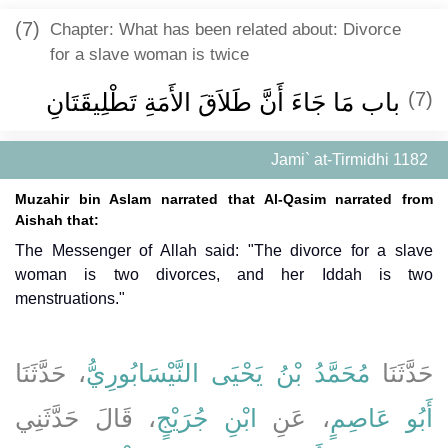
(7)
Chapter: What has been related about: Divorce
for a slave woman is twice
(7)
باب مَا جَاءَ أَنَّ طَلاَقَ الأَمَةِ تَطْلِيقَتَانِ ‏
Jami` at-Tirmidhi 1182
Muzahir bin Aslam narrated that Al-Qasim narrated from
Aishah that:
The Messenger of Allah said: "The divorce for a slave
woman is two divorces, and her Iddah is two
menstruations."
حَدَّثَنَا
مُحَمَّدُ بْنُ يَحْيَى النَّيْسَابُورِيُّ
، حَدَّثَنَا
أَبُو عَاصِمٍ
، عَنِ
ابْنِ جُرَيْجٍ
، قَالَ حَدَّثَنِي