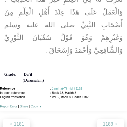
وَالْعَمَلُ عَلَى هَذَا عِنْدَ أَهْلِ الْعِلْمِ مِنْ
أَصْحَابِ النَّبِيِّ صلى الله عليه وسلم
وَغَيْرِهِمْ وَهُوَ قَوْلُ سُفْيَانَ الثَّوْرِيِّ
وَالشَّافِعِيِّ وَأَحْمَدَ وَإِسْحَاقَ ‏.‏
Grade
:
Da'if
(Darussalam)
Reference
:
Jami` at-Tirmidhi 1182
In-book reference
: Book 13, Hadith 8
English translation
:
Vol. 2, Book 8, Hadith 1182
Report Error
|
Share
|
Copy
▼
1181
1183