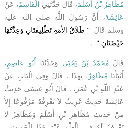
مُظَاهِرُ بْنُ أَسْلَمَ
، قَالَ حَدَّثَنِي
الْقَاسِمُ
، عَنْ
عَائِشَةَ
، أَنَّ رَسُولَ اللَّهِ صلى الله عليه
وسلم قَالَ ‏
"‏ طَلاَقُ الأَمَةِ تَطْلِيقَتَانِ وَعِدَّتُهَا
حَيْضَتَانِ ‏"
‏ ‏.‏
قَالَ
مُحَمَّدُ بْنُ يَحْيَى
وَحَدَّثَنَا
أَبُو عَاصِمٍ
،
أَنْبَأَنَا
مُظَاهِرٌ
، بِهَذَا ‏.‏ قَالَ وَفِي الْبَابِ عَنْ
عَبْدِ اللَّهِ بْنِ عُمَرَ، ‏.‏ قَالَ أَبُو عِيسَى حَدِيثُ
عَائِشَةَ حَدِيثٌ غَرِيبٌ لاَ نَعْرِفُهُ مَرْفُوعًا إِلاَّ
مِنْ حَدِيثِ مُظَاهِرِ بْنِ أَسْلَمَ وَمُظَاهِرٌ لاَ
نَعْرِفُ لَهُ فِي الْعِلْمِ غَيْرَ هَذَا الْحَدِيثِ ‏.‏