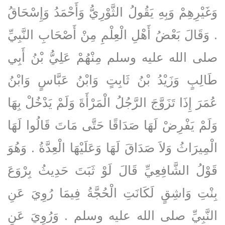
وَغَيْرِهِمْ وَبِهِ يَقُولُ الثَّوْرِيُّ وَأَحْمَدُ وَإِسْحَاقُ
‏.‏ وَقَالَ بَعْضُ أَهْلِ الْعِلْمِ مِنْ أَصْحَابِ النَّبِيِّ
صلى الله عليه وسلم مِنْهُمْ عَلِيُّ بْنُ أَبِي
طَالِبٍ وَزَيْدُ بْنُ ثَابِتٍ وَابْنُ عَبَّاسٍ وَابْنُ
عُمَرَ إِذَا تَزَوَّجَ الرَّجُلُ الْمَرْأَةَ وَلَمْ يَدْخُلْ بِهَا
وَلَمْ يَفْرِضْ لَهَا صَدَاقًا حَتَّى مَاتَ قَالُوا لَهَا
الْمِيرَاثُ وَلاَ صَدَاقَ لَهَا وَعَلَيْهَا الْعِدَّةُ ‏.‏ وَهُوَ
قَوْلُ الشَّافِعِيِّ قَالَ لَوْ ثَبَتَ حَدِيثُ بِرْوَعَ
بِنْتِ وَاشِقٍ لَكَانَتِ الْحُجَّةُ فِيمَا رُوِيَ عَنِ
النَّبِيِّ صلى الله عليه وسلم ‏.‏ وَرُوِيَ عَنِ