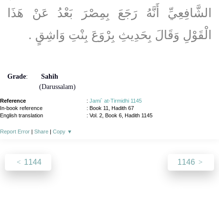
الشَّافِعِيِّ أَنَّهُ رَجَعَ بِمِصْرَ بَعْدُ عَنْ هَذَا
الْقَوْلِ وَقَالَ بِحَدِيثِ بِرْوَعَ بِنْتِ وَاشِقٍ ‏.‏
Grade
:
Sahih
(Darussalam)
Reference
:
Jami` at-Tirmidhi 1145
In-book reference
: Book 11, Hadith 67
English translation
:
Vol. 2, Book 6, Hadith 1145
Report Error
|
Share
|
Copy
▼
1144
1146
About
|
News
|
Support
|
Developers
|
Contact
|
Donate