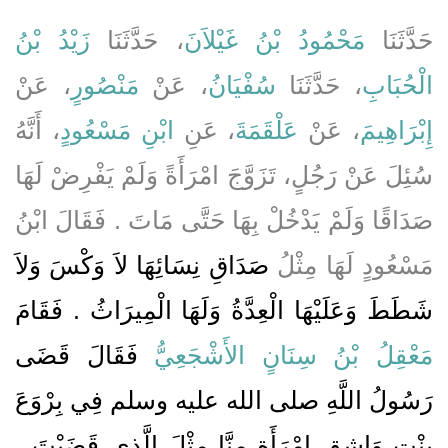
حَدَّثَنَا
مَحْمُودُ بْنُ غَيْلاَنَ
، حَدَّثَنَا
زَيْدُ بْنُ
الْحُبَابِ
، حَدَّثَنَا
سُفْيَانُ
، عَنْ
مَنْصُورٍ
، عَنْ
إِبْرَاهِيمَ
، عَنْ
عَلْقَمَةَ
، عَنِ
ابْنِ مَسْعُودٍ
، أَنَّهُ
سُئِلَ عَنْ رَجُلٍ، تَزَوَّجَ امْرَأَةً وَلَمْ يَفْرِضْ لَهَا
صَدَاقًا وَلَمْ يَدْخُلْ بِهَا حَتَّى مَاتَ ‏.‏ فَقَالَ ابْنُ
مَسْعُودٍ لَهَا مِثْلُ
صَدَاقِ نِسَائِهَا لاَ وَكْسَ وَلاَ
شَطَطَ وَعَلَيْهَا الْعِدَّةُ وَلَهَا الْمِيرَاثُ ‏.‏ فَقَامَ
مَعْقِلُ بْنُ سِنَانٍ الأَشْجَعِيُّ
فَقَالَ قَضَى
رَسُولُ اللَّهِ صلى الله عليه وسلم فِي بِرْوَعَ
بِنْتِ وَاشِقٍ امْرَأَةٍ مِنَّا مِثْلَ الَّذِي قَضَيْتَ ‏.‏