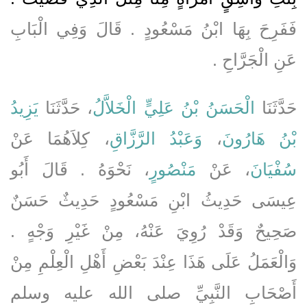
فَفَرِحَ بِهَا ابْنُ مَسْعُودٍ ‏.‏ قَالَ وَفِي الْبَابِ
عَنِ الْجَرَّاحِ ‏.‏
حَدَّثَنَا
الْحَسَنُ بْنُ عَلِيٍّ الْخَلاَّلُ
، حَدَّثَنَا
يَزِيدُ
بْنُ هَارُونَ
،
وَعَبْدُ الرَّزَّاقِ
، كِلاَهُمَا عَنْ
سُفْيَانَ
، عَنْ
مَنْصُورٍ
، نَحْوَهُ ‏.‏ قَالَ أَبُو
عِيسَى حَدِيثُ ابْنِ مَسْعُودٍ حَدِيثٌ حَسَنٌ
صَحِيحٌ وَقَدْ رُوِيَ عَنْهُ، مِنْ غَيْرِ وَجْهٍ ‏.‏
وَالْعَمَلُ عَلَى هَذَا عِنْدَ بَعْضِ أَهْلِ الْعِلْمِ مِنْ
أَصْحَابِ النَّبِيِّ صلى الله عليه وسلم