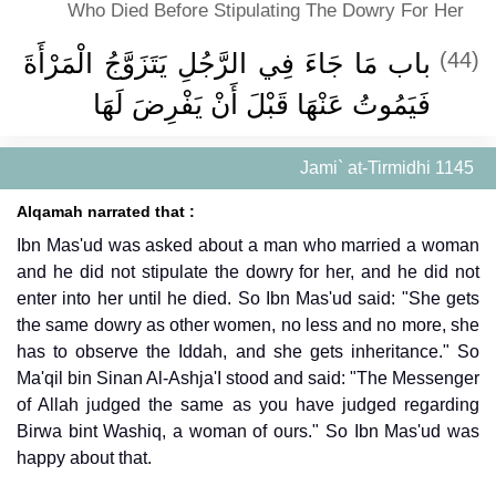
Who Died Before Stipulating The Dowry For Her
(44)
باب مَا جَاءَ فِي الرَّجُلِ يَتَزَوَّجُ الْمَرْأَةَ
فَيَمُوتُ عَنْهَا قَبْلَ أَنْ يَفْرِضَ لَهَا
Jami` at-Tirmidhi 1145
Alqamah narrated that :
Ibn Mas'ud was asked about a man who married a woman
and he did not stipulate the dowry for her, and he did not
enter into her until he died. So Ibn Mas'ud said: "She gets
the same dowry as other women, no less and no more, she
has to observe the Iddah, and she gets inheritance." So
Ma'qil bin Sinan Al-Ashja'I stood and said: "The Messenger
of Allah judged the same as you have judged regarding
Birwa bint Washiq, a woman of ours." So Ibn Mas'ud was
happy about that.