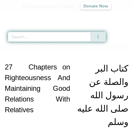
Contribute to our mission
Donate Now
Qur'an
|
Sunnah
|
Prayer Times
|
Audio
Home
»
Jami` at-Tirmidhi
»
Chapters on Righteousness And Maintaining Goo
27
Chapters on
كتاب البر
Righteousness And
والصلة عن
Maintaining Good
رسول الله
Relations With
صلى الله عليه
Relatives
وسلم