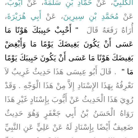
،
أَيُّوبَ
، عَنْ
حَمَّادِ بْنِ سَلَمَةَ
، عَنْ
الْكَلْبِيُّ
،
أَبِي هُرَيْرَةَ
، عَنْ
مُحَمَّدِ بْنِ سِيرِينَ
عَنْ
أُرَاهُ رَفَعَهُ قَالَ ‏
"‏ أَحْبِبْ حَبِيبَكَ هَوْنًا مَا
عَسَى أَنْ يَكُونَ بَغِيضَكَ يَوْمًا مَا وَأَبْغِضْ
بَغِيضَكَ هَوْنًا مَا عَسَى أَنْ يَكُونَ حَبِيبَكَ يَوْمًا
مَا ‏"
‏ ‏.‏ قَالَ أَبُو عِيسَى هَذَا حَدِيثٌ غَرِيبٌ لاَ
نَعْرِفُهُ بِهَذَا الإِسْنَادِ إِلاَّ مِنْ هَذَا الْوَجْهِ ‏.‏ وَقَدْ
رُوِيَ هَذَا الْحَدِيثُ عَنْ أَيُّوبَ بِإِسْنَادٍ غَيْرِ هَذَا
رَوَاهُ الْحَسَنُ بْنُ أَبِي جَعْفَرٍ وَهُوَ حَدِيثٌ
ضَعِيفٌ أَيْضًا بِإِسْنَادٍ لَهُ عَنْ عَلِيٍّ عَنِ النَّبِيِّ