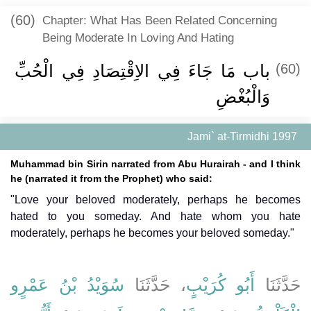
(60)
Chapter: What Has Been Related Concerning
Being Moderate In Loving And Hating
باب مَا جَاءَ فِي الاِقْتِصَادِ فِي الْحُبِّ
(60)
وَالْبُغْضِ
Jami` at-Tirmidhi 1997
Muhammad bin Sirin narrated from Abu Hurairah - and I think
he (narrated it from the Prophet) who said:
"Love your beloved moderately, perhaps he becomes
hated to you someday. And hate whom you hate
moderately, perhaps he becomes your beloved someday."
حَدَّثَنَا
أَبُو كُرَيْبٍ
، حَدَّثَنَا
سُوَيْدُ بْنُ عَمْرٍو