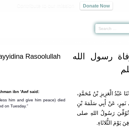
Contribute to our mission
Donate Now
iyah
»
The Death Of Sayyidina Rasoolullah -
اة رسول الله صلى الله عليه وسلم
اة رسول الله
yyidina Rasoolullah
لم
hman ibn 'Awf said:
ّثَنَا عَبْدُ الْعَزِيزِ بْنُ مُحَمَّدٍ
bless him and give him peace) died
نَمِرٍ، عَنْ أَبِي سَلَمَةَ بْنِ
ed on Tuesday.”
:‏ تُوُفِّيَ رَسُولُ اللهِ صلى
َوْمَ الثُّلاثَاءِ‏.‏