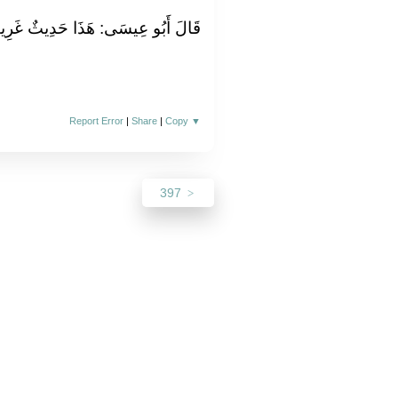
قَالَ أَبُو عِيسَى‏:‏ هَذَا حَدِيثٌ غَرِيب
Report Error
|
Share
|
Copy
▼
397