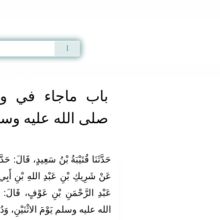
Qur'an
|
Sunnah
|
Prayer Times
|
Audio
باب ماجاء في وف
» Hadith 396
باب ماجاء في وف
صلى الله عليه وس
حَدَّثَنَا قُتَيْبَةُ بْنُ سَعِيدٍ، قَالَ‏:‏ حَدَ،
عَنْ شَرِيكِ بْنِ عَبْدِ اللهِ بْنِ أَبِي 
عَبْدِ الرَّحْمَنِ بْنِ عَوْفٍ، قَالَ‏
الله عليه وسلم يَوْمَ الاثْنَيْنِ، وَدُفِنَ ي