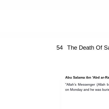
Home
»
Ash-Shama'il Al-Muhammad
54
The Death Of Sa
Abu Salama ibn 'Abd ar-Ra
"Allah’s Messenger (Allah 
on Monday and he was buri