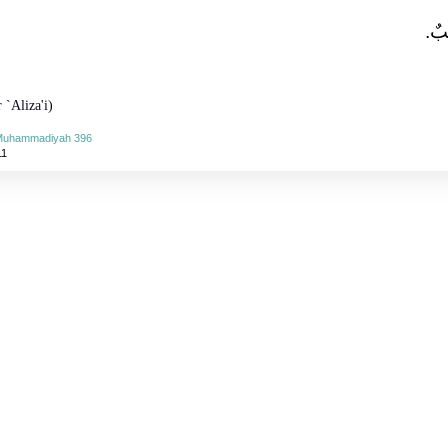
ٌ‏.‏
 `Aliza'i)
-Muhammadiyah 396
11