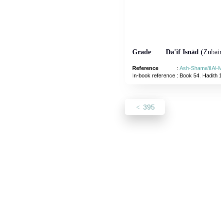
Grade
:
Da'if Isnād
(Zubair
Reference
:
Ash-Shama'il Al
In-book reference
: Book 54, Hadith 
395