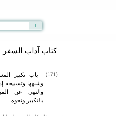
Qur'an
|
Sunnah
|
Prayer Times
|
Audio
كتاب آداب السفر
باب تكبير المسافر
(171)
وشبهها وتسبيحه إذا
والنهي عن المب
بالتكبير ونحوه