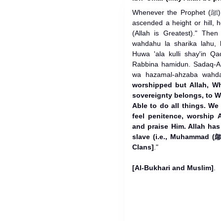
Whenever the Prophet (ﷺ) returned from Hajj or 'Umrah and
ascended a height or hill, h
(Allah is Greatest)." Then
wahdahu la sharika lahu, 
Huwa 'ala kulli shay'in Qa
Rabbina hamidun. Sadaq-Al
wa hazamal-ahzaba wah
worshipped but Allah, W
sovereignty belongs, to W
Able to do all things. We 
feel penitence, worship 
and praise Him. Allah has 
slave (i.e., Muhammad (ﷺ)) and He Alone vanquished the
Clans]
."
[Al-Bukhari and Muslim]
.