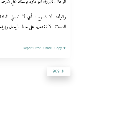
الرحال‏.‏ ‏(‏‏(‏رواه أبو داود بإسناد علي شرط مسل
وقوله‏:‏ ‏ ‏لا نسبح‏ ‏‏:‏ أي لا نصلي النا
الصلاة- لا نقدمها على حط الرحال وإراح
Report Error
|
Share
|
Copy
▼
969