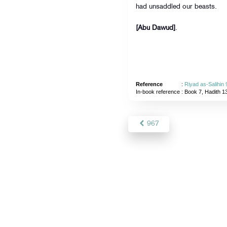
had unsaddled our beasts.
[Abu Dawud]
.
Reference
:
Riyad as-Salihin 
In-book reference
: Book 7, Hadith 1
967