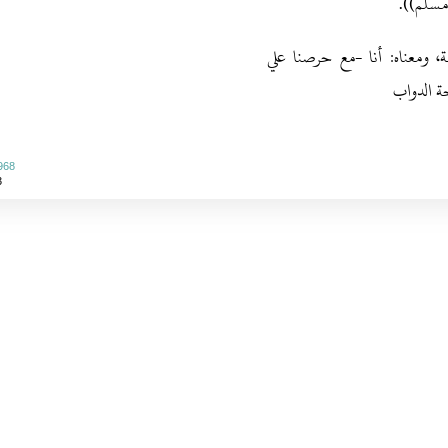
م‏)‏‏)‏‏.‏
فلة، ومعناه‏:‏ أنا -مع حرصنا علي
ة الدواب
968
3