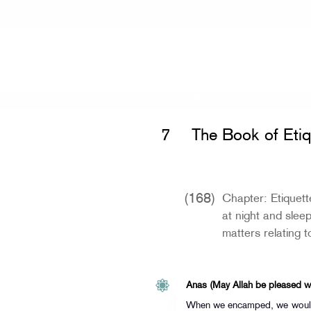
Home
»
Riyad as-Salihin
»
The Book o
7
The Book of Etiq
(168)
Chapter: Etiquett
at night and slee
matters relating 
Anas (May Allah be pleased wi
When we encamped, we would n