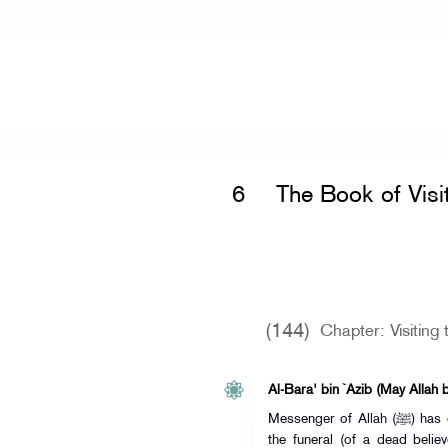
Home
»
Riyad as-Salihin
»
The Book o
6
The Book of Visi
(144)
Chapter: Visiting 
Al-Bara' bin `Azib (May Allah 
Messenger of Allah (ﷺ) has ordered us to visit the sick, to follow
the funeral (of a dead believ