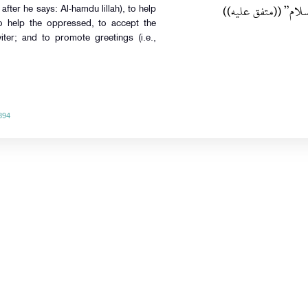
 ‏(‏‏(‏متفق عليه‏)‏‏)‏
after he says: Al-hamdu lillah), to help
 to help the oppressed, to accept the
viter; and to promote greetings (i.e.,
894