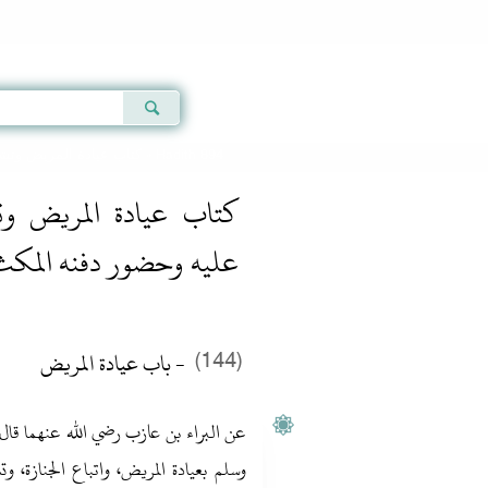
Qur'an
|
Sunnah
|
Prayer Times
|
Audio
كتاب عيادة المريض وتشي
» Hadith 894
كتاب عيادة المريض وتش
عليه وحضور دفنه المكث 
- باب عيادة المريض
(144)
عن البراء بن عازب رضي الله عنهما قال‏:‏
وسلم بعيادة المريض، واتباع الجنازة، ،