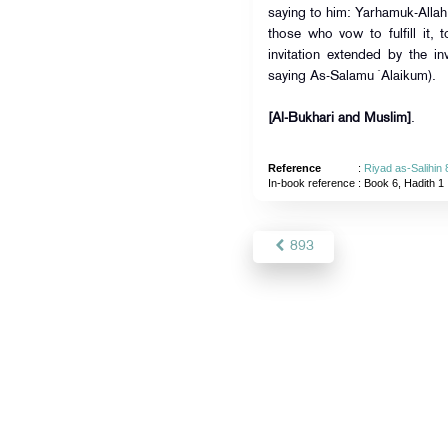
saying to him: Yarhamuk-Allah 
those who vow to fulfill it,
invitation extended by the in
saying As-Salamu `Alaikum).
[Al-Bukhari and Muslim]
.
Reference
:
Riyad as-Salihin 
In-book reference
: Book 6, Hadith 1
893