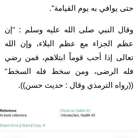
حتى يوافي به يوم القيامة‏"‏‏.‏
وقال النبي صلى الله عليه وسلم ‏:‏ ‏"‏إن
عظم الجزاء مع عظم البلاء، وإن الله
تعالى إذا أحب قوماً ابتلاهم، فمن رضي
فله الرضى، ومن سخط فله السخط‏"‏
‏(‏‏(‏رواه الترمذي وقال ‏:‏ حديث حسن‏)‏‏)‏‏.‏
Reference
:
Riyad as-Salihin 43
In-book reference
: Introduction, Hadith 43
Report Error
|
Share
|
Copy
▼