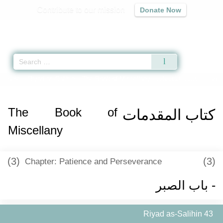
Contribute to our mission
Donate Now
Qur'an
|
Sunnah
|
Prayer Times
|
Audio
Home
»
Riyad as-Salihin
»
The Book of Miscellany -
كتاب المقدمات
» Hadith
The Book of
كتاب المقدمات
Miscellany
(3)
(3)
Chapter: Patience and Perseverance
- باب الصبر
Riyad as-Salihin 43